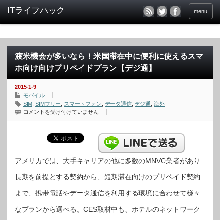
menu
渡米機会が多いなら！米国滞在中に便利に使えるスマ
ホ向け向けプリペイドプラン【デジ通】
2015-1-9
モバイル
SIM
,
SIMフリー
,
スマートフォン
,
データ通信
,
デジ通
,
海外
渡
コメントを受け付けていません
米
機
会
が
多
い
な
ら！
アメリカでは、大手キャリアの他に多数のMNVO業者があり
米
国
長期を前提とする契約から、短期滞在向けのプリペイド契約
滞
在
中
まで、携帯電話やデータ通信を利用する環境に合わせて様々
に
便
利
なプランから選べる。CES取材中も、ホテルのネットワーク
に
使