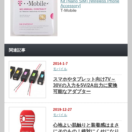
Kit (Nano SIM) [Wireless Phone
Accessory]
T-Mobile
関連記事
2014-1-7
モバイル
スマホやタブレット向け7V～
30Vの入力を5V/2A出力に変換
可能なアダプター
2019-12-27
モバイル
心地よい肌触りと装着感はまさ
にそのもの！絶対にくせになり