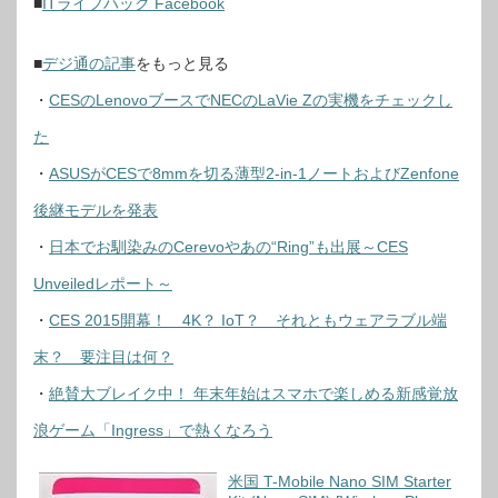
■
ITライフハック Facebook
■
デジ通の記事
をもっと見る
・
CESのLenovoブースでNECのLaVie Zの実機をチェックし
た
・
ASUSがCESで8mmを切る薄型2-in-1ノートおよびZenfone
後継モデルを発表
・
日本でお馴染みのCerevoやあの“Ring”も出展～CES
Unveiledレポート～
・
CES 2015開幕！ 4K？ IoT？ それともウェアラブル端
末？ 要注目は何？
・
絶賛大ブレイク中！ 年末年始はスマホで楽しめる新感覚放
浪ゲーム「Ingress」で熱くなろう
米国 T-Mobile Nano SIM Starter