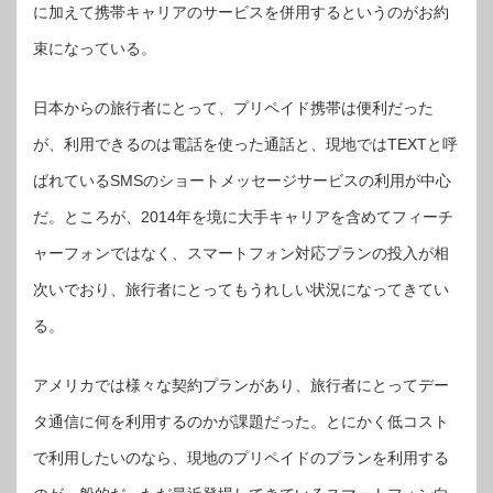
え
に加えて携帯キャリアのサービスを併用するというのがお約
る
ス
束になっている。
マ
ホ
向
け
向
日本からの旅行者にとって、プリペイド携帯は便利だった
け
プ
リ
が、利用できるのは電話を使った通話と、現地ではTEXTと呼
ペ
イ
ばれているSMSのショートメッセージサービスの利用が中心
ド
プ
ラ
だ。ところが、2014年を境に大手キャリアを含めてフィーチ
ン
【デ
ジ
ャーフォンではなく、スマートフォン対応プランの投入が相
通】
は
次いでおり、旅行者にとってもうれしい状況になってきてい
る。
アメリカでは様々な契約プランがあり、旅行者にとってデー
タ通信に何を利用するのかが課題だった。とにかく低コスト
で利用したいのなら、現地のプリペイドのプランを利用する