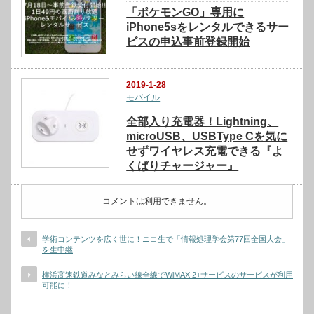
「ポケモンGO」専用に
iPhone5sをレンタルできるサー
ビスの申込事前登録開始
2019-1-28
モバイル
全部入り充電器！Lightning、
microUSB、USBType Cを気に
せずワイヤレス充電できる『よ
くばりチャージャー』
コメントは利用できません。
学術コンテンツを広く世に！ニコ生で「情報処理学会第77回全国大会」
を生中継
横浜高速鉄道みなとみらい線全線でWiMAX 2+サービスのサービスが利用
可能に！