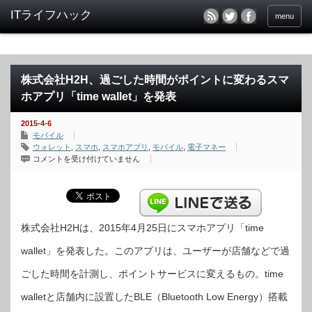
menu
株式会社H2H、過ごした時間がポイントに変わるスマ
ホアプリ「time wallet」を発表
2015-4-6
モバイル
ウォレット
,
スマホ
,
スマホアプリ
,
モバイル
,
電子マネー
株
コメントを受け付けていません
式
会
社
H2H、
過
ご
し
た
株式会社H2Hは、2015年4月25日にスマホアプリ「time
時
間
wallet」を発表した。このアプリは、ユーザーが店舗などで過
が
ポ
イ
ごした時間を計測し、ポイントサービスに変えるもの。time
ン
ト
に
walletと店舗内に設置したBLE（Bluetooth Low Energy）搭載
変
わ