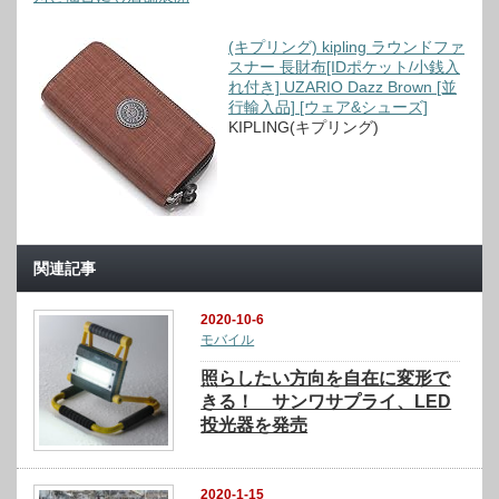
(キプリング) kipling ラウンドファ
スナー 長財布[IDポケット/小銭入
れ付き] UZARIO Dazz Brown [並
行輸入品] [ウェア&シューズ]
KIPLING(キプリング)
関連記事
2020-10-6
モバイル
照らしたい方向を自在に変形で
きる！ サンワサプライ、LED
投光器を発売
2020-1-15