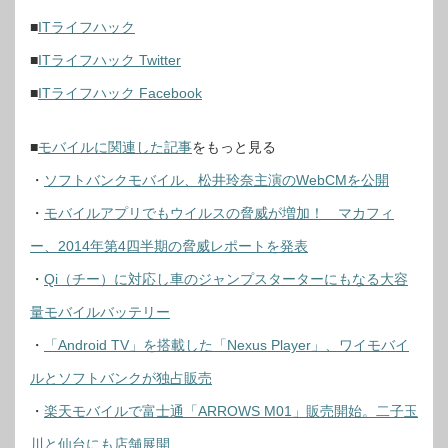
■
ITライフハック
■
ITライフハック Twitter
■
ITライフハック Facebook
■
モバイルに関連した記事
をもっと見る
・
ソフトバンクモバイル、松井玲奈主演のWebCMを公開
・
モバイルアプリでもウイルスの脅威が増加！ マカフィ
ー、2014年第4四半期の脅威レポートを発表
・
Qi（チー）に対応し車のジャンプスターターにもなる大容
量モバイルバッテリー
・
「Android TV」を搭載した「Nexus Player」、ワイモバイ
ルとソフトバンクが独占販売
・
楽天モバイルで富士通「ARROWS M01」販売開始。二子玉
川と仙台にも店舗展開