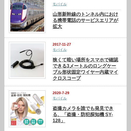
モバイル
山形新幹線のトンネル内におけ
る携帯電話のサービスエリアが
拡大
2017-11-27
モバイル
狭くて暗い場所をスマホで確認
できる3メートルのロングケー
ブル形状固定ワイヤー内蔵マイ
クロスコープ
2020-7-29
モバイル
盗撮カメラを誰でも発見でき
る、「盗撮・防犯探知機 SY-
128」