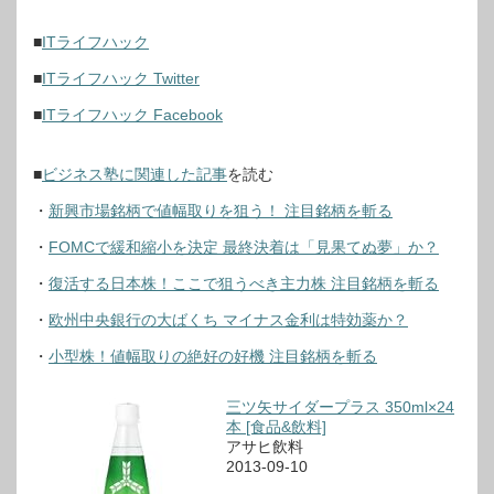
■
ITライフハック
■
ITライフハック Twitter
■
ITライフハック Facebook
■
ビジネス塾に関連した記事
を読む
・
新興市場銘柄で値幅取りを狙う！ 注目銘柄を斬る
・
FOMCで緩和縮小を決定 最終決着は「見果てぬ夢」か？
・
復活する日本株！ここで狙うべき主力株 注目銘柄を斬る
・
欧州中央銀行の大ばくち マイナス金利は特効薬か？
・
小型株！値幅取りの絶好の好機 注目銘柄を斬る
三ツ矢サイダープラス 350ml×24
本 [食品&飲料]
アサヒ飲料
2013-09-10