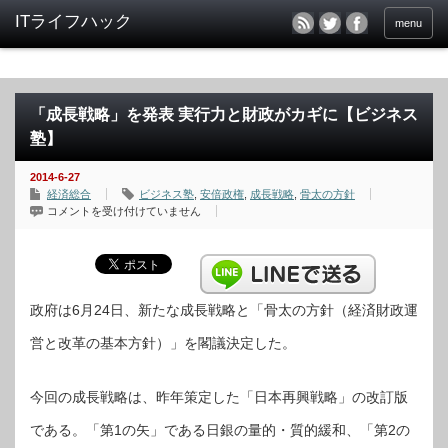
menu
「成長戦略」を発表 実行力と財政がカギに【ビジネス
塾】
2014-6-27
経済総合
ビジネス塾
,
安倍政権
,
成長戦略
,
骨太の方針
「成
コメントを受け付けていません
長
戦
略」
を
発
表
実
行
政府は6月24日、新たな成長戦略と「骨太の方針（経済財政運
力
と
営と改革の基本方針）」を閣議決定した。
財
政
が
カ
ギ
今回の成長戦略は、昨年策定した「日本再興戦略」の改訂版
に
【ビ
ジ
である。「第1の矢」である日銀の量的・質的緩和、「第2の
ネ