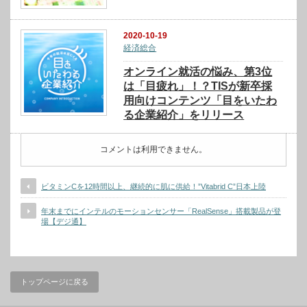
2020-10-19
経済総合
オンライン就活の悩み、第3位
は「目疲れ」！？TISが新卒採
用向けコンテンツ「目をいたわ
る企業紹介」をリリース
コメントは利用できません。
ビタミンCを12時間以上、継続的に肌に供給！”Vitabrid C”日本上陸
年末までにインテルのモーションセンサー「RealSense」搭載製品が登
場【デジ通】
トップページに戻る