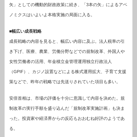
ス
矢」としての機動的財政政策に続き、「3本の矢」によるアベ
塾】
は
ノミクスはいよいよ本格実施の局面に入る。
■幅広い成長戦略
成長戦略の内容を見ると、幅広い内容に及ぶ。法人税率の引
き下げ、医療、農業、労働分野などでの規制改革、外国人や
女性労働者の活用、年金積立金管理運用独立行政法人
（GPIF）、カジノ設置などによる株式運用拡大、子育て支援
策などで、昨年の戦略では先送りされていた項目も多い。
安倍首相は、市場の評価を十分に意識して内容を決めた。規
制改革の実行手順を盛り込んだ「規制改革実施計画」も決ま
った。投資家や経済界からの反応もおおむね好評のようであ
る。