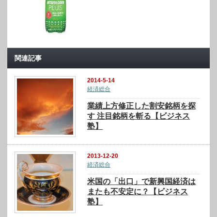
関連記事
2014-5-14
経済総合
業績上方修正した割安銘柄を探
す 注目銘柄を斬る【ビジネス
塾】
2013-12-20
経済総合
米国の「出口」で新興国経済は
またも不安定に？【ビジネス
塾】