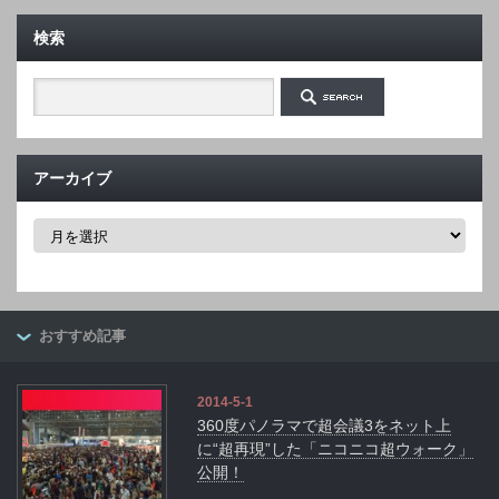
検索
アーカイブ
ア
ー
カ
イ
ブ
おすすめ記事
2014-5-1
360度パノラマで超会議3をネット上
に“超再現”した「ニコニコ超ウォーク」
公開！