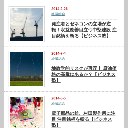
2014-2-26
経済総合
発注者とゼネコンの立場が逆
転！収益改善目立つ中堅建設 注
目銘柄を斬る【ビジネス塾】
2014-7-4
経済総合
地政学的リスクが再浮上 原油価
格の高騰はあるか？【ビジネス
塾】
2014-3-5
経済総合
電子部品の雄、村田製作所に注
目 注目銘柄を斬る【ビジネス
塾】