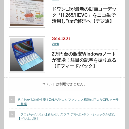
ドワンゴが最新の動画コーデッ
ク「H.265/HEVC」をニコ生で
活用し”tmt”解消へ【デジ通】
2014-12-21
Web
2万円台の激安Windowsノート
が登場！注目の記事を振り返る
【ITフィードバック】
コメントは利用できません。
見てわかる冷却性能！ZALMANよりファンレス構造の巨大なCPUクーラ
ー登場
「フラジャイル5」は新たなリスク？ アルゼンチン・ショックが波及
【ビジネス塾】