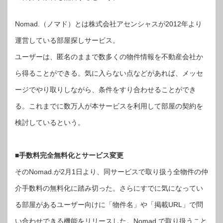
り
の
部
屋
Nomad.（ノマド）とは株式会社アセンシャスが2012年より
情
報
が
運営している部屋探しサービス。
届
く
「Nomad.」
ユーザーは、匿名のままで数多くの物件情報を不動産会社か
（ノ
マ
ら得ることができる。気に入らない点などがあれば、メッセ
ド）
は
ージでやり取りしながら、条件をすり合わせることができ
る。これまでに数万人が本サービスを利用して部屋の契約を
検討しているという。
■手数料完全無料化とサービス変更
そのNomad.が2月1日より、同サービスで取り扱う全物件の仲
介手数料の無料化に踏み切った。さらにすでに気になってい
る部屋があるユーザー向けに「物件名」や「掲載URL」で問
い合わせできる機能をリリースした。Nomad.で取り扱うこと