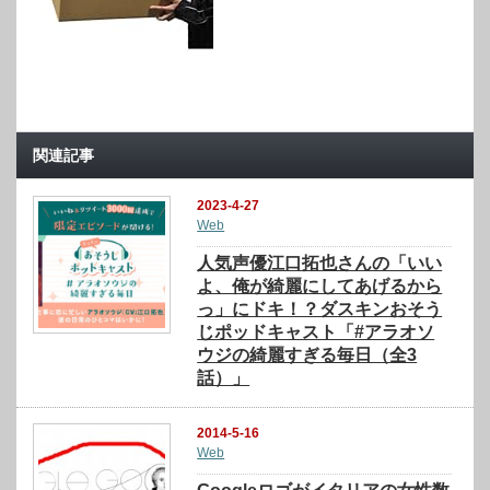
関連記事
2023-4-27
Web
⼈気声優江⼝拓也さんの「いい
よ、俺が綺麗にしてあげるから
っ」にドキ！？ダスキンおそう
じポッドキャスト「#アラオソ
ウジの綺麗すぎる毎⽇（全3
話）」
2014-5-16
Web