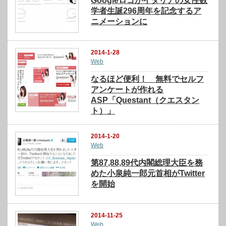
Googleロゴがイタリアの女性数
学者生誕296周年を記念するア
ニメーションに
2014-1-28
Web
なるほど便利！ 無料でセルフ
アンケートが作れる
ASP「Questant（クエスタン
ト）」
2014-1-20
Web
第87,88,89代内閣総理大臣を務
めた小泉純一郎元首相がTwitter
を開始
2014-11-25
Web