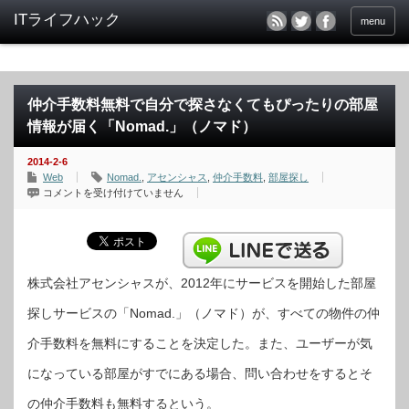
menu
仲介手数料無料で自分で探さなくてもぴったりの部屋
情報が届く「Nomad.」（ノマド）
2014-2-6
Web
Nomad.
,
アセンシャス
,
仲介手数料
,
部屋探し
仲
コメントを受け付けていません
介
手
数
料
無
料
で
自
株式会社アセンシャスが、2012年にサービスを開始した部屋
分
で
探しサービスの「Nomad.」（ノマド）が、すべての物件の仲
探
さ
な
介手数料を無料にすることを決定した。また、ユーザーが気
く
て
も
になっている部屋がすでにある場合、問い合わせをするとそ
ぴ
っ
た
の仲介手数料も無料するという。