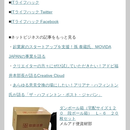
■
ITライフハック
■
ITライフハック Twitter
■
ITライフハック Facebook
■ネットビジネスの記事をもっと見る
・
起業家のスタートアップを支援！孫 泰蔵氏、MOVIDA
JAPANの事業を語る
・
クリエイターの方々にぜひ試していただきたい！アドビ福
井本部長が語るCreative Cloud
・
あらゆる意見交換の場にしたい！アリアナ・ハフィントン
氏が語る「ザ・ハフィントン・ポスト・ジャパン」
ダンボール箱（宅配サイズ１２
０ 段ボール箱） L－６ ２０
枚セット
メルアド便資材部