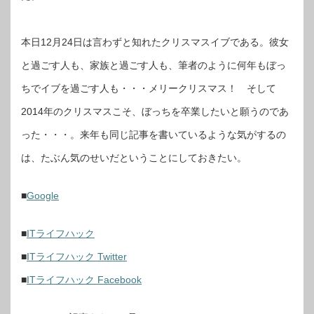
ロ
ゴ
が
ク
リ
本日12月24日は言わずと知れたクリスマスイブである。彼女
ス
マ
ス
と過ごす人も、家族と過ごす人も、筆者のように何年もぼっ
イ
ブ
を
ちでイブを過ごす人も・・・メリークリスマス！ そして
祝
う
2014年のクリスマスこそ、ぼっちを卒業したいと願うのであ
イ
ラ
ス
った・・・。来年も同じ記事を書いているような気がするの
ト
に！
は
は、たぶん気のせいだということにしておきたい。
■
Google
■
ITライフハック
■
ITライフハック Twitter
■
ITライフハック Facebook