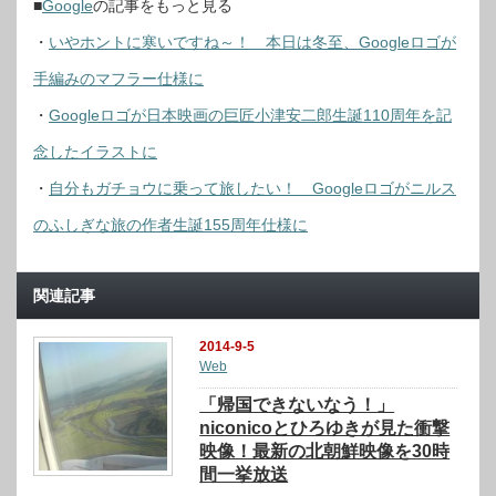
■
Google
の記事をもっと見る
・
いやホントに寒いですね～！ 本日は冬至、Googleロゴが
手編みのマフラー仕様に
・
Googleロゴが日本映画の巨匠小津安二郎生誕110周年を記
念したイラストに
・
自分もガチョウに乗って旅したい！ Googleロゴがニルス
のふしぎな旅の作者生誕155周年仕様に
関連記事
2014-9-5
Web
「帰国できないなう！」
niconicoとひろゆきが見た衝撃
映像！最新の北朝鮮映像を30時
間一挙放送