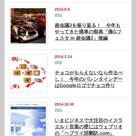
2014-5-6
Web
超会議3を振り返る！ 今年も
やってきた痛車の祭典「痛Gフ
ェスタ in 超会議3」後編
2014-2-14
Web
チョコがもらえないなら作るべ
し！ 今年のバレンタインデー
はGoogleロゴでチョコ作り
2014-10-30
Web
いまビジネスで大注目のイスラ
エル！言葉の壁にはウェブリオ
の「ヘブライ語翻訳.com」