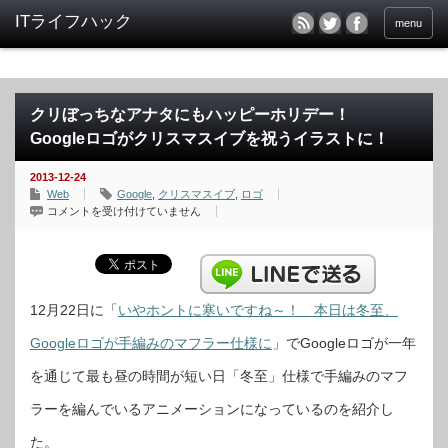
menu
クリぼっちなアナタにもハッピーホリデー！
Googleロゴがクリスマスイブを祝うイラストに！
2013-12-24
Web
Google
,
クリスマスイブ
,
ロゴ
ク
コメントを受け付けていません
リ
ぼ
っ
ち
な
ア
ナ
タ
12月22日に「
いやホントに寒いですね～！ 本日は冬至、
に
も
Googleロゴが手編みのマフラー仕様に
」でGoogleロゴが一年
ハ
ッ
ピ
を通じて最も昼の時間が短い日「冬至」仕様で手編みのマフ
ー
ホ
リ
ラーを編んでいるアニメーションになっているのを紹介し
デ
ー！
Google
た。