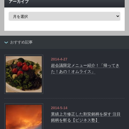
アーカイブ
ア
ー
カ
イ
ブ
おすすめ記事
2014-4-27
超会議限定メニュー紹介！「帰ってき
た！あの！オムライス」
2014-5-14
業績上方修正した割安銘柄を探す 注目
銘柄を斬る【ビジネス塾】