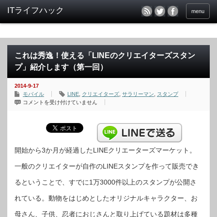
menu
これは秀逸！使える「LINEのクリエイターズスタン
プ」紹介します（第一回）
2014-9-17
モバイル
LINE
,
クリエイターズ
,
サラリーマン
,
スタンプ
こ
コメントを受け付けていません
れ
は
秀
逸！
使
え
る
「LINE
開始から3か月が経過したLINEクリエーターズマーケット。
の
ク
一般のクリエイターが自作のLINEスタンプを作って販売でき
リ
エ
イ
るということで、すでに1万3000件以上のスタンプが公開さ
タ
ー
ズ
れている。動物をはじめとしたオリジナルキャラクター、お
ス
タ
ン
母さん、子供、忍者におじさんと取り上げている題材は多種