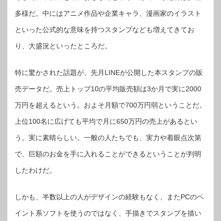
プ」
紹
多様だ。中にはアニメ作品や企業キャラ、漫画家のイラスト
介
し
ま
といった公式的な意味を持つスタンプなども増えてきてお
す
（第
一
り、大盛況といったところだ。
回）
は
特に驚かされた話題が、先月LINEが公開した本スタンプの販
売データだ。売上トップ10の平均販売額は3か月で実に2000
万円を超えるという。およそ月額で700万円弱ということだ。
上位100名に広げても平均で月に650万円の売上があるとい
う。実に素晴らしい。一般の人たちでも、実力や着眼点次第
で、巨額のお金を手に入れることができるということが判明
したわけだ。
しかも、半数以上の人がデザインの経験もなく、またPCのペ
イント系ソフトを使うのではなく、手描きでスタンプを描い