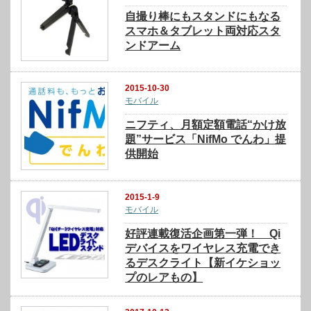
自撮り棒にもスタンドにもなる
スマホ＆タブレット両対応スタ
ンドアーム
2015-10-30
モバイル
ニフティ、月額定額電話“かけ放
題”サービス「NifMo でんわ」提
供開始
2015-1-9
モバイル
好評連載復活企画第一弾！ Qi
デバイスをワイヤレス充電でき
るデスクライト【新イケショッ
プのレアもの】