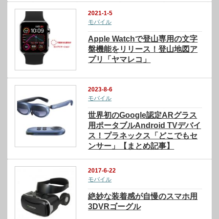
2021-1-5
モバイル
Apple Watchで登山専用の文字
盤機能をリリース！登山地図ア
プリ「ヤマレコ」
2023-8-6
モバイル
世界初のGoogle認定ARグラス
用ポータブルAndroid TVデバイ
ス！プラネックス「どこでもセ
ンサー」【まとめ記事】
2017-6-22
モバイル
絶妙な装着感が自慢のスマホ用
3DVRゴーグル