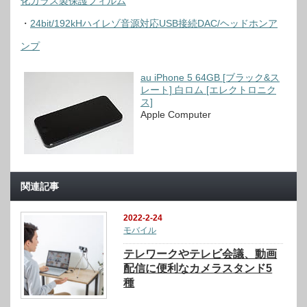
化ガラス製保護フィルム
・
24bit/192kHハイレゾ音源対応USB接続DAC/ヘッドホンア
ンプ
au iPhone 5 64GB [ブラック&ス
レート] 白ロム [エレクトロニク
ス]
Apple Computer
関連記事
2022-2-24
モバイル
テレワークやテレビ会議、動画
配信に便利なカメラスタンド5
種