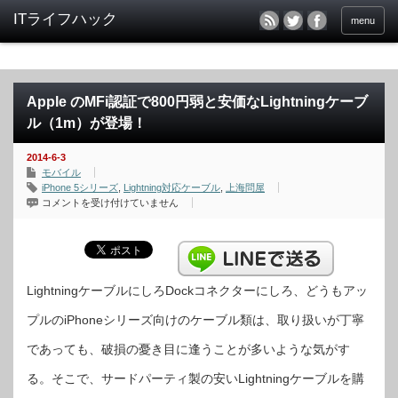
menu
Apple のMFi認証で800円弱と安価なLightningケーブ
ル（1m）が登場！
2014-6-3
モバイル
iPhone 5シリーズ
,
Lightning対応ケーブル
,
上海問屋
Apple
コメントを受け付けていません
の
MFi
認
証
で
800
円
弱
LightningケーブルにしろDockコネクターにしろ、どうもアッ
と
安
プルのiPhoneシリーズ向けのケーブル類は、取り扱いが丁寧
価
な
Lightning
であっても、破損の憂き目に逢うことが多いような気がす
ケ
ー
ブ
る。そこで、サードパーティ製の安いLightningケーブルを購
ル
（1m）