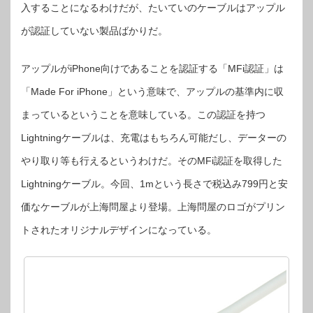
が
入することになるわけだが、たいていのケーブルはアップル
登
場！
が認証していない製品ばかりだ。
は
アップルがiPhone向けであることを認証する「MFi認証」は
「Made For iPhone」という意味で、アップルの基準内に収
まっているということを意味している。この認証を持つ
Lightningケーブルは、充電はもちろん可能だし、データーの
やり取り等も行えるというわけだ。そのMFi認証を取得した
Lightningケーブル。今回、1mという長さで税込み799円と安
価なケーブルが上海問屋より登場。上海問屋のロゴがプリン
トされたオリジナルデザインになっている。