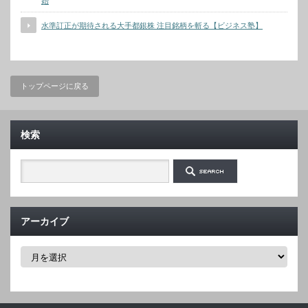
始
水準訂正が期待される大手都銀株 注目銘柄を斬る【ビジネス塾】
トップページに戻る
検索
アーカイブ
ア
ー
カ
イ
ブ