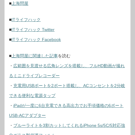
■
上海問屋
■
ITライフハック
■
ITライフハック Twitter
■
ITライフハック Facebook
■
上海問屋に関連した記事
を読む
・
広範囲を見渡せる広角レンズを搭載し、フルHD動画が撮れ
るミニドライブレコーダー
・
充電用USBポートを2ポート搭載し、ACコンセントを2分岐
できる便利な電源タップ
・
iPadが一度に6台充電できる高出力でお手頃価格の6ポート
USB-ACアダプター
・
ブルーライトを3割カットしてくれるiPhone 5s/5C/5対応強