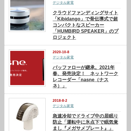
デジタル家電
クラウドファンディングサイト
「Kibidango」で骨伝導式で超
コンパクトなスピーカー
「HUMBIRD SPEAKER」のプ
ロジェクト
2020-10-8
デジタル家電
バッファローが継承。2021年
春、発売決定！ ネットワーク
レコーダー「nasne（ナス
ネ）」
2018-8-2
デジタル家電
急速冷却でドライブ中の居眠り
防止「運転中に氷点下で眠気覚
まし『メガサメプレート』」