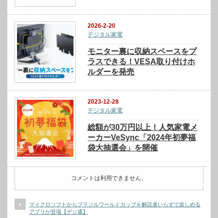
2026-2-20
デジタル家電
モニター裏に収納スペースをプ
ラスできる！VESA取り付けホ
ルダーを発売
2023-12-28
デジタル家電
総額が30万円以上！人気家電メ
ーカーVeSync「2024年初夢福
袋大抽選会」を開催
コメントは利用できません。
マイクロソフトからブラジルワールドカップを解説者いらずで楽しめる
アプリが登場【デジ通】