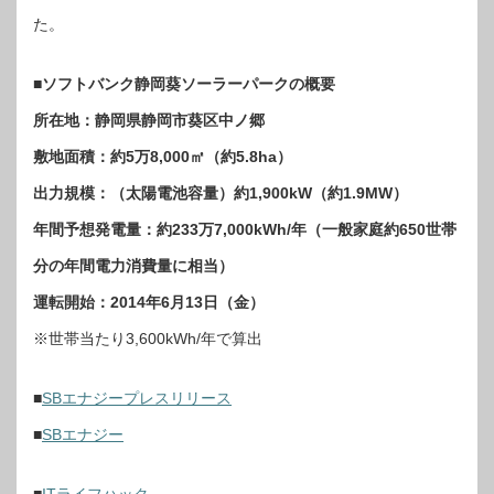
た。
■ソフトバンク静岡葵ソーラーパークの概要
所在地：静岡県静岡市葵区中ノ郷
敷地面積：約5万8,000㎡（約5.8ha）
出力規模：（太陽電池容量）約1,900kW（約1.9MW）
年間予想発電量：約233万7,000kWh/年（一般家庭約650世帯
分の年間電力消費量に相当）
運転開始：2014年6月13日（金）
※世帯当たり3,600kWh/年で算出
■
SBエナジープレスリリース
■
SBエナジー