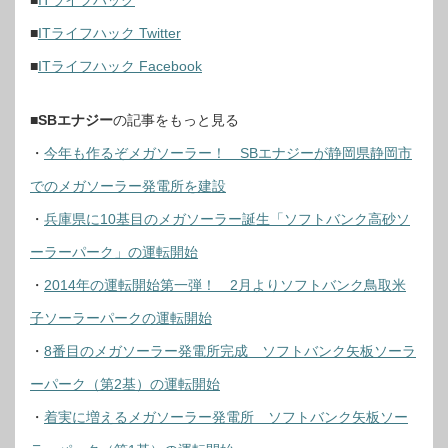
■
ITライフハック
■
ITライフハック Twitter
■
ITライフハック Facebook
■
SBエナジー
の記事をもっと見る
・
今年も作るぞメガソーラー！ SBエナジーが静岡県静岡市
でのメガソーラー発電所を建設
・
兵庫県に10基目のメガソーラー誕生「ソフトバンク高砂ソ
ーラーパーク」の運転開始
・
2014年の運転開始第一弾！ 2月よりソフトバンク鳥取米
子ソーラーパークの運転開始
・
8番目のメガソーラー発電所完成 ソフトバンク矢板ソーラ
ーパーク（第2基）の運転開始
・
着実に増えるメガソーラー発電所 ソフトバンク矢板ソー