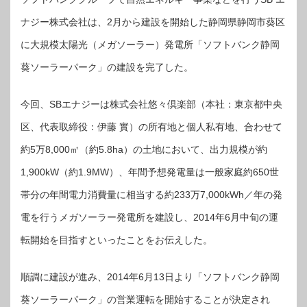
ソ
ー
ナジー株式会社は、2月から建設を開始した静岡県静岡市葵区
ラ
ー
パ
に大規模太陽光（メガソーラー）発電所「ソフトバンク静岡
ー
ク」
が
葵ソーラーパーク」の建設を完了した。
運
転
を
開
今回、SBエナジーは株式会社悠々倶楽部（本社：東京都中央
始
は
区、代表取締役：伊藤 實）の所有地と個人私有地、合わせて
約5万8,000㎡（約5.8ha）の土地において、出力規模が約
1,900kW（約1.9MW）、年間予想発電量は一般家庭約650世
帯分の年間電力消費量に相当する約233万7,000kWh／年の発
電を行うメガソーラー発電所を建設し、2014年6月中旬の運
転開始を目指すといったことをお伝えした。
順調に建設が進み、2014年6月13日より「ソフトバンク静岡
葵ソーラーパーク」の営業運転を開始することが決定され