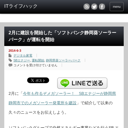
menu
2月に建設を開始した「ソフトバンク静岡葵ソーラー
パーク」が運転を開始
2014-6-3
デジタル家電
SBエナジー
,
運転開始
,
静岡県葵ソーラーパーク
2
コメントを受け付けていません
月
に
建
設
を
開
始
し
2月に「
今年も作るぞメガソーラー！ SBエナジーが静岡県
た
「ソ
静岡市でのメガソーラー発電所を建設
」で紹介して以来の
フ
ト
バ
久々のニュースをお伝えしよう。
ン
ク
静
岡
葵
ソフトバンクグループで自然エネルギー事業などを行うSB エ