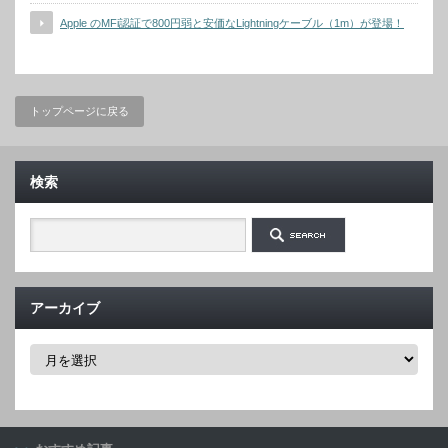
Apple のMFi認証で800円弱と安価なLightningケーブル（1m）が登場！
トップページに戻る
検索
アーカイブ
ア
ー
カ
イ
ブ