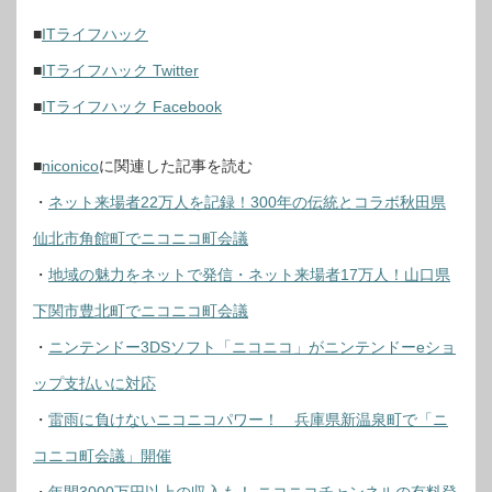
■
ITライフハック
■
ITライフハック Twitter
■
ITライフハック Facebook
■
niconico
に関連した記事
を読む
・
ネット来場者22万人を記録！300年の伝統とコラボ秋田県
仙北市角館町でニコニコ町会議
・
地域の魅力をネットで発信・ネット来場者17万人！山口県
下関市豊北町でニコニコ町会議
・
ニンテンドー3DSソフト「ニコニコ」がニンテンドーeショ
ップ支払いに対応
・
雷雨に負けないニコニコパワー！ 兵庫県新温泉町で「ニ
コニコ町会議」開催