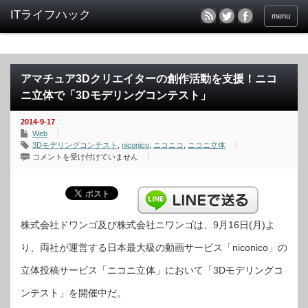
menu
アマチュア3Dクリエイターの創作活動を支援！ニコ
ニ立体で「3Dモデリングコンテスト」
2014-9-17
Web
3Dモデリングコンテスト
,
niconico
,
ニコニコ
,
ニコニ立体
ア
コメントを受け付けていません
マ
チ
ュ
ア
3D
ク
リ
エ
株式会社ドワンゴ及び株式会社ニワンゴは、9月16日(月)よ
イ
タ
り、両社が運営する日本最大級の動画サービス「niconico」の
ー
の
創
立体投稿サービス「ニコニ立体」において「3Dモデリングコ
作
活
動
ンテスト」を開催中だ。
を
支