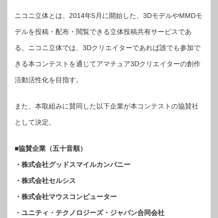
援！
ニ
ニコニ立体とは、2014年5月に開始した、3DモデルやMMDモ
コ
ニ
立
デルを投稿・配布・閲覧できる立体投稿共有サービスであ
体
で
「3D
る。ニコニ立体では、3Dクリエイターであれば誰でも参加で
モ
デ
リ
きる本コンテストを通じてアマチュア3Dクリエイターの創作
ン
グ
活動活性化を目指す。
コ
ン
テ
ス
ト」
また、本取組みに賛同した以下企業が本コンテストの協賛社
は
として決定。
■協賛企業（五十音順）
・株式会社グッドスマイルカンパニー
・株式会社セルシス
・株式会社マウスコンピューター
・ユニティ・テクノロジーズ・ジャパン合同会社