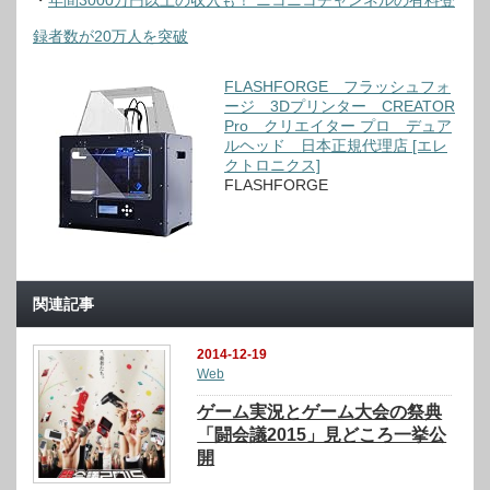
・
年間3000万円以上の収入も！ ニコニコチャンネルの有料登
録者数が20万人を突破
FLASHFORGE フラッシュフォ
ージ 3Dプリンター CREATOR
Pro クリエイター プロ デュア
ルヘッド 日本正規代理店 [エレ
クトロニクス]
FLASHFORGE
関連記事
2014-12-19
Web
ゲーム実況とゲーム大会の祭典
「闘会議2015」見どころ一挙公
開