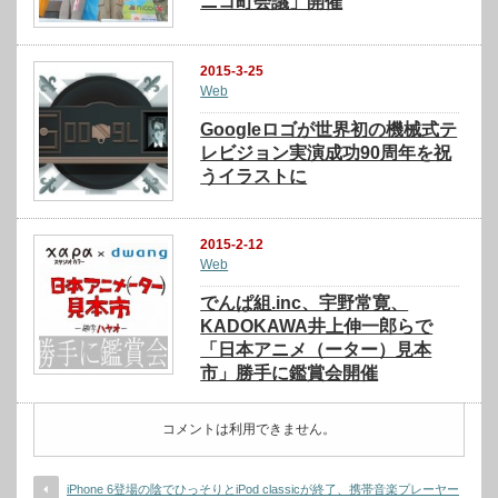
ニコ町会議」開催
2015-3-25
Web
Googleロゴが世界初の機械式テ
レビジョン実演成功90周年を祝
うイラストに
2015-2-12
Web
でんぱ組.inc、宇野常寛、
KADOKAWA井上伸一郎らで
「日本アニメ（ーター）見本
市」勝手に鑑賞会開催
コメントは利用できません。
iPhone 6登場の陰でひっそりとiPod classicが終了、携帯音楽プレーヤー