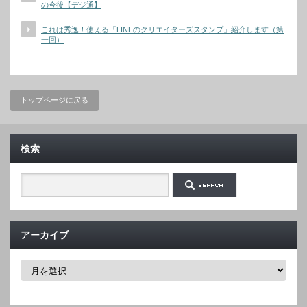
の今後【デジ通】
これは秀逸！使える「LINEのクリエイターズスタンプ」紹介します（第
一回）
トップページに戻る
検索
アーカイブ
ア
ー
カ
イ
ブ