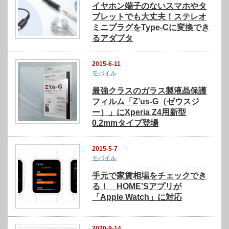
イヤホン端子のないスマホやタ
ブレットでも大丈夫！ステレオ
ミニプラグをType-Cに変換でき
るアダプタ
2015-6-11
モバイル
最強クラスのガラス製液晶保護
フィルム「Z’us-G（ゼウスジ
ー）」にXperia Z4用新型
0.2mmタイプ登場
2015-5-7
モバイル
手元で家賃相場をチェックでき
る！ HOME’Sアプリが
「Apple Watch」に対応
2020-9-14