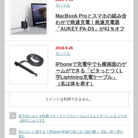
モバイル
MacBook Proとスマホの組み合
わせで急速充電！急速充電器
「AUKEY PA-D5」が41％オフ
2018-9-26
モバイル
iPhoneで充電中でも横画面のゲ
ームができる「ピタっとつくL
字Lightning充電ケーブル」
（名は体を表す）
コメントは利用できません。
紺子めにゅー＆特典つき！スープカレーカムイさんとすぺしゃるコラボ
【紺子にゅうす】
知らないと損する？iPhoneやiPadで役に立つ技の数々【知っ得！虎の
巻】