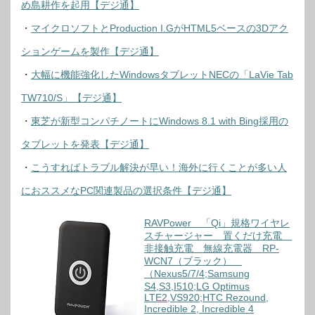
め島耕作を起用【デジ通】
・
マイクロソフトとProduction I.GがHTML5ベースの3Dアク
ションゲームを製作【デジ通】
・
大幅に機能強化したWindowsタブレットNECの「LaVie Tab
TW710/S」【デジ通】
・
東芝が新型コンパチノートにWindows 8.1 with Bing採用の
タブレットを発表【デジ通】
・
こうすればトラブル解決が早い！海外に行くことが多い人
におススメなPC関連製品の選択条件【デジ通】
RAVPower 「Qi」規格ワイヤレ
スチャージャー 置くだけ充電
非接触充電 無線充電器 RP-
WCN7（ブラック）
（Nexus5/7/4;Samsung
S4,S3,I510;LG Optimus
LTE2,VS920;HTC Rezound,
Incredible 2, Incredible 4