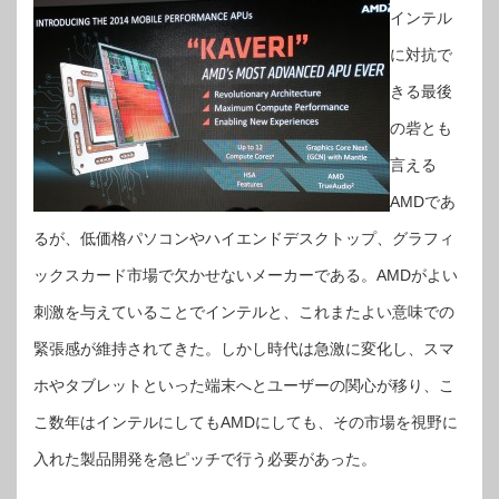
インテル
に対抗で
きる最後
の砦とも
言える
AMDであ
るが、低価格パソコンやハイエンドデスクトップ、グラフィ
ックスカード市場で欠かせないメーカーである。AMDがよい
刺激を与えていることでインテルと、これまたよい意味での
緊張感が維持されてきた。しかし時代は急激に変化し、スマ
ホやタブレットといった端末へとユーザーの関心が移り、こ
こ数年はインテルにしてもAMDにしても、その市場を視野に
入れた製品開発を急ピッチで行う必要があった。