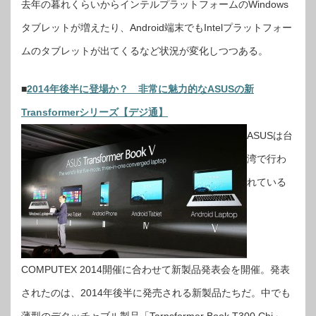
去年の暮れくらいからインテルプラットフォームのWindows
タブレットが増えたり、Android端末でもIntelプラットフォー
ムのタブレットが出てくるなど状況が変化しつつある。
■
2014年後半に登場か？ 非常に魅力的なASUSの新
Transformerシリーズ【デジ通】
ASUSは台
湾で行わ
れている
COMPUTEX 2014開催に合わせて新製品発表会を開催。発表
されたのは、2014年後半に発売される新製品たちだ。中でも