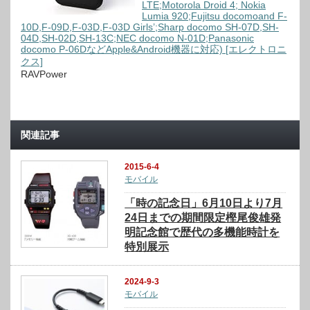
LTE;Motorola Droid 4; Nokia
Lumia 920;Fujitsu docomoand F-
10D,F-09D,F-03D,F-03D Girls’;Sharp docomo SH-07D,SH-
04D,SH-02D,SH-13C;NEC docomo N-01D;Panasonic
docomo P-06DなどApple&Android機器に対応) [エレクトロニ
クス]
RAVPower
関連記事
2015-6-4
モバイル
「時の記念日」6月10日より7月
24日までの期間限定樫尾俊雄発
明記念館で歴代の多機能時計を
特別展示
2024-9-3
モバイル