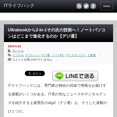
menu
Ultrabookから2-in-1その次の技術へ！ノートパソコ
ンはどこまで進化するのか【デジ通】
2014-6-22
モバイル
インテル
,
タブレット
,
デジ通
,
ノートPC
,
マイクロソフト
,
上倉賢
Ultrabook
コメントを受け付けていません
か
ら
2-
in-
1
そ
の
次
ITライフハックには、専門家が独自の目線で情報をお届けす
の
技
る連載がいくつかある。IT系の旬なニュースやデジタルグッ
術
へ！
ノ
ズを紹介する上倉賢氏のdigi2（デジ通）も、そうした連載の
ー
ト
パ
ひとつだ。
ソ
コ