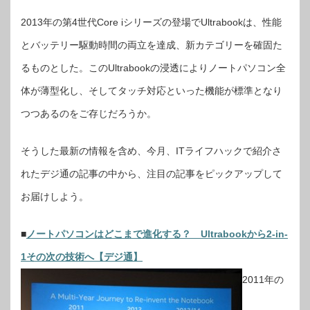
ン
は
2013年の第4世代Core iシリーズの登場でUltrabookは、性能
ど
こ
ま
とバッテリー駆動時間の両立を達成、新カテゴリーを確固た
で
進
化
るものとした。このUltrabookの浸透によりノートパソコン全
す
る
の
体が薄型化し、そしてタッチ対応といった機能が標準となり
か
【デ
つつあるのをご存じだろうか。
ジ
通】
は
そうした最新の情報を含め、今月、ITライフハックで紹介さ
れたデジ通の記事の中から、注目の記事をピックアップして
お届けしよう。
■
ノートパソコンはどこまで進化する？ Ultrabookから2-in-
1その次の技術へ【デジ通】
2011年の