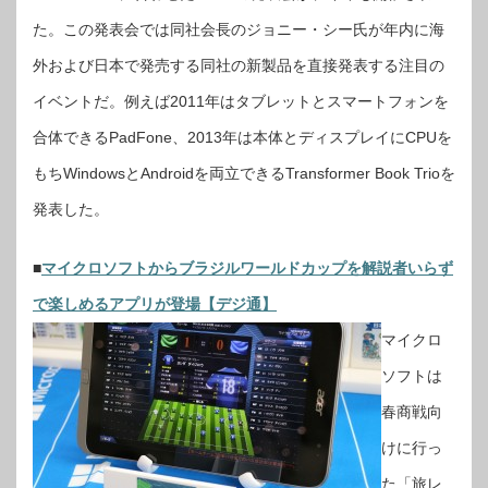
た。この発表会では同社会長のジョニー・シー氏が年内に海
外および日本で発売する同社の新製品を直接発表する注目の
イベントだ。例えば2011年はタブレットとスマートフォンを
合体できるPadFone、2013年は本体とディスプレイにCPUを
もちWindowsとAndroidを両立できるTransformer Book Trioを
発表した。
■
マイクロソフトからブラジルワールドカップを解説者いらず
で楽しめるアプリが登場【デジ通】
マイクロ
ソフトは
春商戦向
けに行っ
た「旅レ