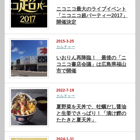
ニコニコ最大のライブイベント
「ニコニコ超パーティー2017」
開催決定
2015-3-25
カルチャー
いおりん再降臨！ 最後の「ニ
コニコ書店会議」は広島県福山
市で開催
2022-7-19
カルチャー
夏野菜を天丼で、牡蠣だし醤油
と生姜でさっぱり！「漬け鰹の
たたきと夏天丼」
2024-1-31