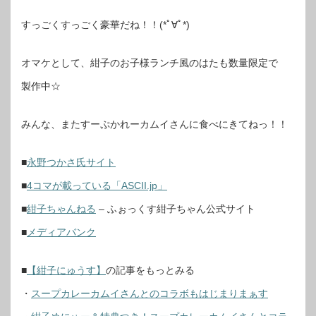
すっごくすっごく豪華だね！！(*ﾟ∀ﾟ*)
オマケとして、紺子のお子様ランチ風のはたも数量限定で
製作中☆
みんな、またすーぷかれーカムイさんに食べにきてねっ！！
■
永野つかさ氏サイト
■
4コマが載っている「ASCII.jp」
■
紺子ちゃんねる
– ふぉっくす紺子ちゃん公式サイト
■
メディアバンク
■
【紺子にゅうす】
の記事をもっとみる
・
スープカレーカムイさんとのコラボもはじまりまぁす