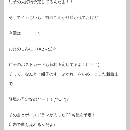
紺子の大好物予定してるんだよ！！
そしてイカじいも、前回こんがり焼かれてたけど
今回は・・・！？
おたのしみに～(๑≧౪≦)☆
紺子のポストカードも新柄予定してるよ！( ´▽｀)
そして、なんと！紺子のすーぷかれーをいめーじした新曲ま
で
登場の予定なのだー！！(*^ω^*)☆
その曲とボイスドラマが入ったCDも配布予定！
店内で曲も流れるんだよ♪