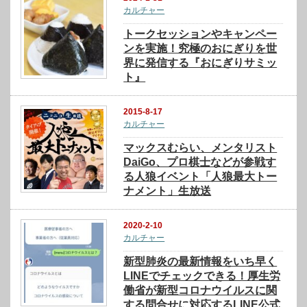
カルチャー
トークセッションやキャンペー
ンを実施！究極のおにぎりを世
界に発信する『おにぎりサミッ
ト』
2015-8-17
カルチャー
マックスむらい、メンタリスト
DaiGo、プロ棋士などが参戦す
る人狼イベント「人狼最大トー
ナメント」生放送
2020-2-10
カルチャー
新型肺炎の最新情報をいち早く
LINEでチェックできる！厚生労
働省が新型コロナウイルスに関
する問合せに対応するLINE公式