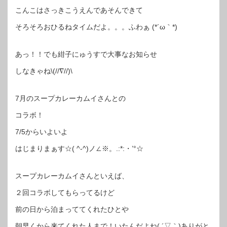
イ
こんこはさっきこうえんであそんできて
さ
ん
と
そろそろおひるねタイムだよ。。。ふわぁ (*´ω｀*)
す
ぺ
し
ゃ
る
あっ！！でも紺子にゅうすで大事なお知らせ
コ
ラ
しなきゃね\(//∇//)\
ボ
【紺
子
に
ゅ
7月のスープカレーカムイさんとの
う
す】
は
コラボ！
7/5からいよいよ
はじまりまぁす☆( ^-^)ノ∠※。.:*:・’°☆
スープカレーカムイさんといえば、
２回コラボしてもらってるけど
前の日から泊まっててくれたひとや
朝早くから来てくれた人まで！いたんだよね( ´▽｀)ありがと