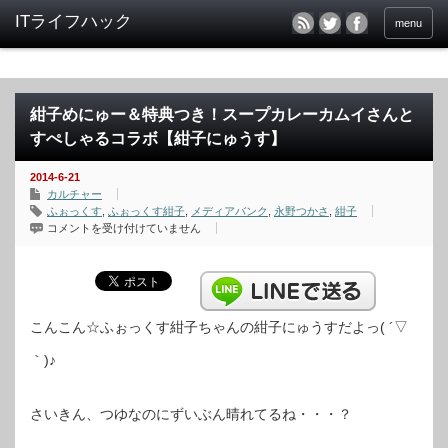
menu
紺子めにゅー＆特典つき！スープカレーカムイさんと
すぺしゃるコラボ【紺子にゅうす】
2014-6-21
カルチャー
ふぉっくす
,
ふぉっくす紺子
,
メディアバンク
,
永野つかさ
,
紺子
紺
コメントを受け付けていません
子
め
に
ゅ
ー
＆
特
典
こんこん☆ふぉっくす紺子ちゃんの紺子にゅうすだよっ( ´▽
つ
き！
｀)♪
ス
ー
プ
カ
レ
さいきん、つゆなのにずいぶん晴れてるね・・・？
ー
カ
ム