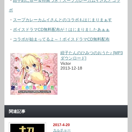
・
紺子めにゅー＆特典つき！スープカレーカムイさんとコラ
ボ
・
スープカレーカムイさんとのコラボもはじまりまぁす
・
ボイスドラマCD無料配布が！はじまりましたあぁぁ
・
コラボが始まってるよ～！ボイスドラマCD無料配布
紺子たんのひみつのおうた♪ [MP3
ダウンロード]
Victor
2013-12-18
関連記事
2017-4-20
カルチャー