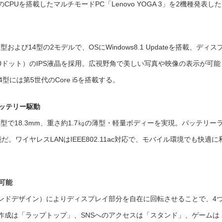
Uを搭載したマルチモードPC「Lenovo YOGA 3」を2機種発表し
マ
ル
チ
。
モ
ー
ド
PC「Lenovo
YOGA
1型および14型の2モデルで、OSにWindows8.1 Updateを搭載、ディス
3」
2
080ドット）のIPS液晶を採用。広視野角で美しい写真や映像の表示が可能
機
種
が
4型には第5世代のCore i5を搭載する。
新
登
場
は
ッテリー駆動
、14型で18.3mm、重さ約1.7㎏の薄型・軽量ボディーを実現。バッテリー
。ワイヤレスLANはIEEE802.11ac対応で、モバイル環境でも快適に
可能
バンドデザイン）によりディスプレイ部分を自在に回転させることで、4
作成は「ラップトップ」、SNSへのアクセスは「スタンド」、ゲームは