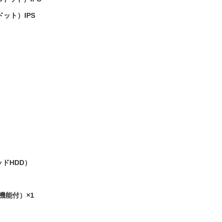
ドット）IPS
ッドHDD）
電機能付）×1