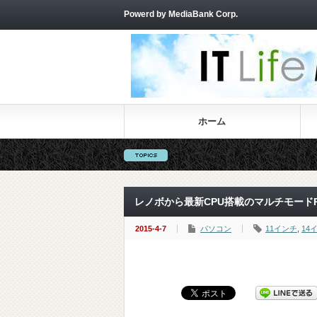
Powerd by MediaBank Corp.
ホーム
レノボから最新CPU搭載のマルチモードPC「
2015-4-7
パソコン
11インチ
,
14