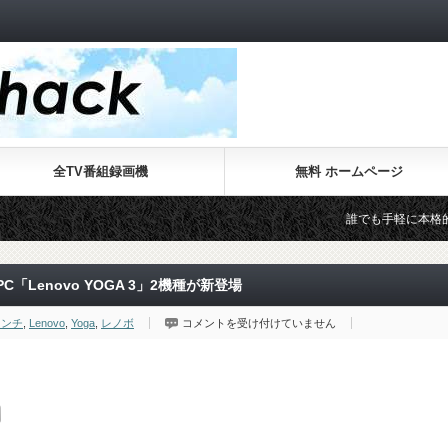
全TV番組録画機
無料 ホームページ
誰でも手軽に本格的なWebサイト
Lenovo YOGA 3」2機種が新登場
レ
インチ
,
Lenovo
,
Yoga
,
レノボ
コメントを受け付けていません
ノ
ボ
か
ら
最
新
CPU
搭
載
の