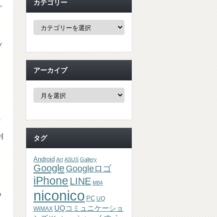
カテゴリー
た。
カ
テ
ゴ
リ
プ
ー
アーカイブ
ア
ー
カ
イ
ラ
ブ
利
タグ
Android
Art
ASUS
Gallery
Google
Googleロゴ
iPhone
LINE
M84
niconico
つ
PC
UQ
UQコミュニケーショ
WiMAX