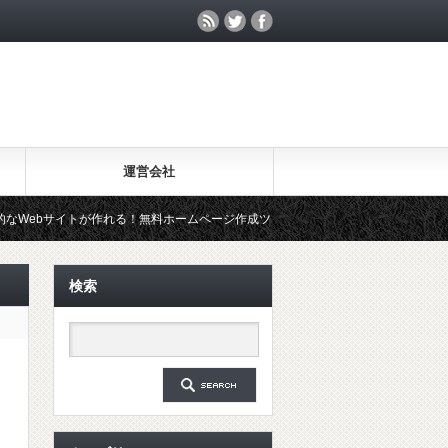
運営会社
が作れる！無料ホームページ作成ツール「Wix」を試してみた
20年
検索