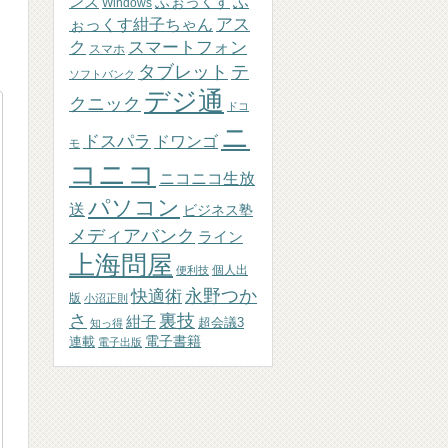
ふぉっくす
ふ
ンズ
Windows
アス
ぉっくす紺子ちゃん
ク
スマートフォン
スマホ
テ
タブレット
ソフトバンク
デジ通
クニック
ドコ
ニ
ドスパラ
ドワンゴ
モ
コニコ
ニコニコ生放
パソコン
送
ビジネス塾
メディアバンク
ライン
上海問屋
個人出
便利技
永野つか
快適術
版
小沼正則
さ
裏技
紺子
超会議3
知っ得
連載
電子書籍
電子出版