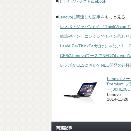
■
ITライフハック Facebook
■
Lenovoに関連した記事
をもっと見る
・
レノボ・ジャパンから「ThinkVisio
・
鉛筆やペン、ニンジンでもペン代わりに使えるレ
・
LaVie ZやThinkPadだけじゃな
・
CESのLenovoブースでNECのLaVi
・
レノボがCESにおいてNEC開発の超軽量なL
Lenovo ノート
Premium プ
ー)80HE00CP
Lenovo
2014-11-28
関連記事