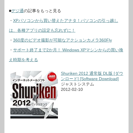
■
デジ通
の記事をもっと見る
・
XPパソコンから買い替えたアナタ！パソコンの引っ越し
は、各種アプリの設定も忘れずに！
・
360度のビデオ撮影が可能なアクションカメラ360Fly
・
サポート終了まで2か月！ Windows XPマシンからの買い換
え時期を考える
Shuriken 2012 通常版 DL版 [ダウ
ンロード] [Software Download]
ジャストシステム
2012-02-10