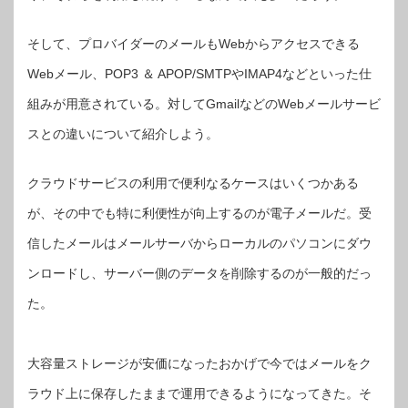
存
を
や
め
そして、プロバイダーのメールもWebからアクセスできる
て
ク
ラ
Webメール、POP3 ＆ APOP/SMTPやIMAP4などといった仕
ウ
ド
系
組みが用意されている。対してGmailなどのWebメールサービ
に
移
スとの違いについて紹介しよう。
行
す
べ
し
【デ
クラウドサービスの利用で便利なるケースはいくつかある
ジ
通】
は
が、その中でも特に利便性が向上するのが電子メールだ。受
信したメールはメールサーバからローカルのパソコンにダウ
ンロードし、サーバー側のデータを削除するのが一般的だっ
た。
大容量ストレージが安価になったおかげで今ではメールをク
ラウド上に保存したままで運用できるようになってきた。そ