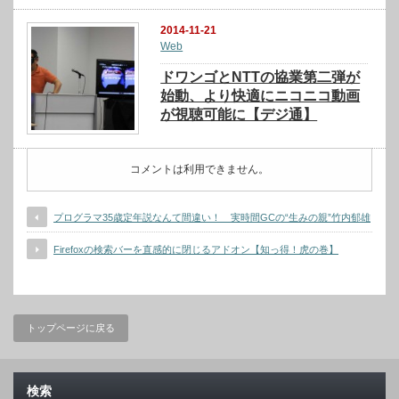
2014-11-21
Web
ドワンゴとNTTの協業第二弾が
始動、より快適にニコニコ動画
が視聴可能に【デジ通】
コメントは利用できません。
プログラマ35歳定年説なんて間違い！ 実時間GCの“生みの親”竹内郁雄
Firefoxの検索バーを直感的に閉じるアドオン【知っ得！虎の巻】
トップページに戻る
検索