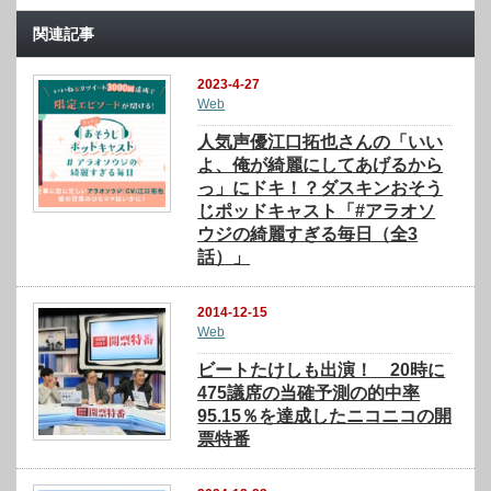
関連記事
2023-4-27
Web
⼈気声優江⼝拓也さんの「いい
よ、俺が綺麗にしてあげるから
っ」にドキ！？ダスキンおそう
じポッドキャスト「#アラオソ
ウジの綺麗すぎる毎⽇（全3
話）」
2014-12-15
Web
ビートたけしも出演！ 20時に
475議席の当確予測の的中率
95.15％を達成したニコニコの開
票特番