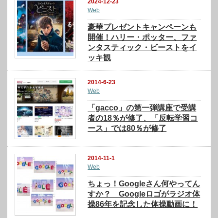
2024-12-23
Web
豪華プレゼントキャンペーンも
開催！ハリー・ポッター、ファ
ンタスティック・ビーストをイ
ッキ観
2014-6-23
Web
「gacco」の第一弾講座で受講
者の18％が修了、「反転学習コ
ース」では80％が修了
2014-11-1
Web
ちょっ！Googleさん何やってん
すか？ Googleロゴがラジオ体
操86年を記念した体操動画に！