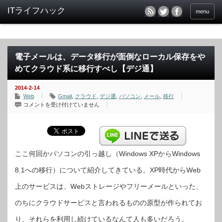
menu
電子メールは、データ移行が面倒なローカル保存をや
めてクラウド系に移行すべし【デジ通】
2014-2-14
Web
Gmail
,
クラウド
,
デジ通
,
パソコン
,
メール
,
移行
電
コメントを受け付けていません
子
メ
ー
ル
は、
デ
ー
タ
ここ何回かパソコンの引っ越し（Windows XPからWindows
移
行
8.1への移行）について紹介してきている。XP時代からWeb
が
面
倒
上のサービスは、Webストレージやフリーメールといった、
な
ロ
ー
のちにクラウドサービスと言われるものの原型が作られてお
カ
ル
保
り、それらを利用し続けているなんて人も多いだろう。