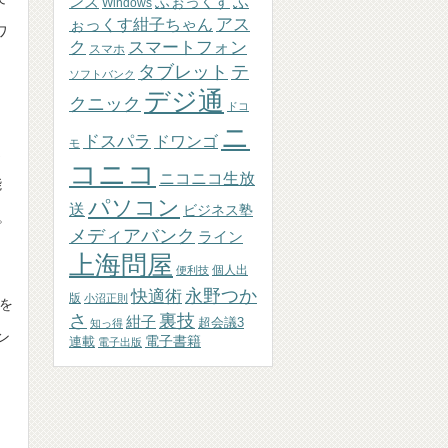
ふぉっくす
ふ
ンズ
Windows
アス
ぉっくす紺子ちゃん
ワ
ク
スマートフォン
スマホ
テ
タブレット
ソフトバンク
デジ通
クニック
ドコ
ニ
ドスパラ
ドワンゴ
モ
速
コニコ
ニコニコ生放
能
パソコン
送
ビジネス塾
。
メディアバンク
ライン
上海問屋
個人出
便利技
永野つか
快適術
版
小沼正則
度を
さ
裏技
紺子
超会議3
知っ得
ン
連載
電子書籍
電子出版