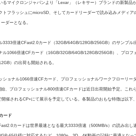
るマイクロンジャパンより「Lexar」（レキサー）ブランドの新製品
633
倍
速
トフラッシュにmicroSD、そしてカードリーダーで読み込みメディア
microSD、
ス
ト
リーダーとなる。
レ
ー
ジ
ソ
リ
倍速CFast2.0カード（32GB/64GB/128GB/256GB）のサンプル
ュ
ー
シ
6倍速CFカード（16GB/32GB/64GB/128GB/256GB）、プロフ
ョ
ン
な
512GB）の出荷も開始される。
ど
新
製
品
ショナル1066倍速CFカード、プロフェッショナルワークフローリー
続々
登
場
始、プロフェッショナル800倍速CFカードは近日出荷開始予定。これ
は
で開催されるCP+にて展示を予定している。各製品のおもな特徴は以下
0カード
st2.0カードは世界最速となる最大3333倍速（500MB/s）の読み出し
P-65仕様に対応するなど、1080p、3D、4K動画の記録に最適となっ