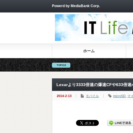
Powerd by MediaBank Corp.
ホーム
Lexarより3333倍速の爆速CFや633
2014-2-13
モバイル
microSD
,
マ