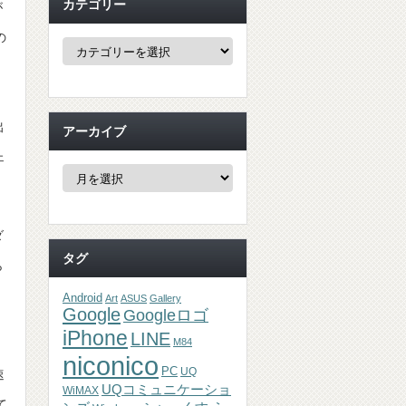
カテゴリー
が
の
カ
テ
ゴ
リ
ー
出
アーカイブ
ェ
ア
ー
カ
イ
ブ
ダ
タグ
ら
、
Android
Art
ASUS
Gallery
Google
Googleロゴ
iPhone
LINE
M84
niconico
PC
UQ
速
UQコミュニケーショ
WiMAX
て