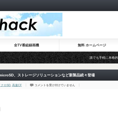
全TV番組録画機
無料 ホームページ
誰でも手軽に本格的なWebサイトが
倍速microSD、ストレージソリューションなど新製品続々登場
Lexar
イクロSD
,
高速CF
コメントを受け付けていません
よ
り
3333
倍
速
の
爆
速
CF
や