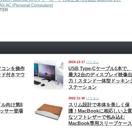
 AC [Personal Computers]
TER
2024-12-17
パソコン
ソコンを操作
USB Type-Cケーブル1本で、
ッド付きマウ
最大2台のディスプレイ映像
力！スタンド一体型ドッキン
ステーション
2022-11-30
パソコン
ル向け第8
スリム設計で本体を美しく保
ロセッサー登場
護！MacBookに相応しい上質
なソフトレザーで包み込む
MacBook専用スリーブケース