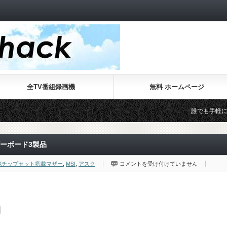
全TV番組録画機
無料 ホームページ
誰でも手軽に本格的なWe
マザーボード3製品
MSI
el 9Xチップセット搭載マザー
,
MSI
,
アスク
コメントを受け付けていません
よ
り
Intel
9X
シ
リ
ー
ズ
を
搭