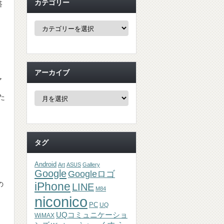
カテゴリー
搭
カ
テ
ゴ
リ
ー
アーカイブ
ア
ア
た
ー
カ
イ
ブ
と
タグ
Android
Art
ASUS
Gallery
Google
Googleロゴ
の
iPhone
LINE
M84
niconico
PC
UQ
UQコミュニケーショ
WiMAX
ま