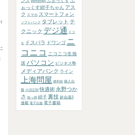
ふぉっくす
ふ
ンズ
Windows
アス
ぉっくす紺子ちゃん
ク
スマートフォン
スマホ
テ
タブレット
パ
ソフトバンク
デジ通
クニック
ドコ
ニ
ドスパラ
ドワンゴ
モ
に
コニコ
ニコニコ生放
に
パソコン
送
ビジネス塾
メディアバンク
ライン
上海問屋
個人出
便利技
永野つか
快適術
版
小沼正則
さ
裏技
紺子
超会議3
知っ得
連載
電子書籍
電子出版