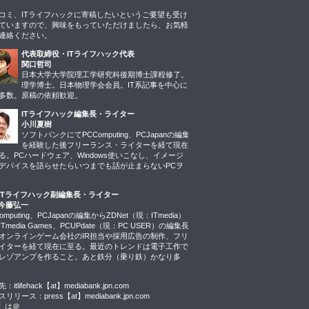
コミ、ITライフハックに寄稿したいというご要望も受け
ていますので、興味をもっていただけましたら、お気軽
連絡ください。
代表取締役・ITライフハック代表
関口哲司
日本大学大学院理工学研究科後期博士課程修了。
理学博士。日本物理学会会員。IT系記事を中心に
多数。原稿の依頼歓迎。
ITライフハック編集長・ライター
小川夏樹
ソフトバンクにてPCComputing、PCJapanの編集
を経験した後フリーランス・ライターを経て現在
る。PCハードウェア、Windows使いこなし、イメージ
デバイスを語らせたらいつまでも話が止まらないPCヲ
ITライフハック副編集長・ライター
今藤弘一
omputing、PCJapanの編集からZDNet（現：ITmedia）
Tmedia Games、PCUPdate（現：PC USER）の編集長
オンラインゲーム会社のIR担当や採用広告の制作、フリ
イターを経て現在に至る。最近のトレンドは電子工作で
レゾアンプを作ること。あと鉄分（乗り鉄）かなり多
：itlifehack【at】mediabank.jpn.com
リリース：press【at】mediabank.jpn.com
t】は＠