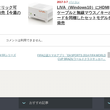
2017-3-7
パソコン
クリック可
LIVA（Windows10）にHDMI
発売【今週の
ケーブルと無線マウス／キー
ードを同梱したセットモデル
発売
コメントは利用できません。
el 9Xシリーズ
FIFA公認スマホアプリ「EA SPORTS 2014 FIFA WORLD
CUP BRAZILワールドクラスサッカー」
おすすめ記事