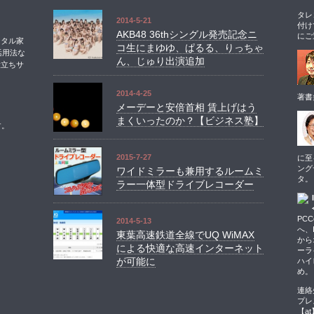
タレ
2014-5-21
付け
AKB48 36thシングル発売記念ニ
にご
ジタル家
コ生にまゆゆ、ぱるる、りっちゃ
活用法な
ん、じゅり出演追加
役立ちサ
2014-4-25
著書
メーデーと安倍首相 賃上げはう
まくいったのか？【ビジネス塾】
す。
2015-7-27
に至
ング
ワイドミラーも兼用するルームミ
タ。
ラー一体型ドライブレコーダー
PCC
2014-5-13
へ、I
東葉高速鉄道全線でUQ WiMAX
から
による快適な高速インターネット
ーラ
が可能に
ハイ
め。
連絡先
プレス
【a