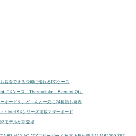
マザーも装着できる冷却に優れるPCケース
TXケース、Thermaltake「Element Qi」
sh対応マザーボードを、ど～んと一気に24種類も発表
プセットIntel 9Xシリーズ搭載マザーボード
源3モデルが新登場
MPOWER MAX AC ATXマザーボード 日本正規代理店品 MB2090 Z97