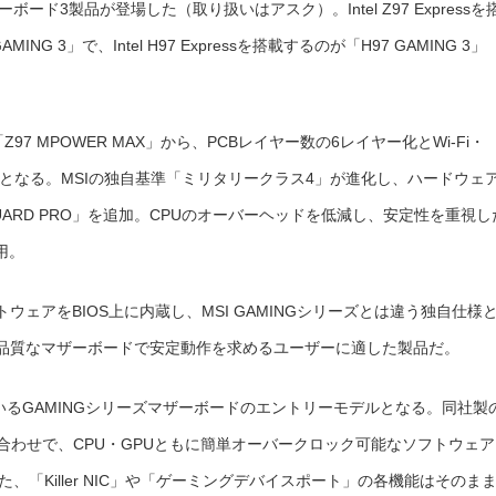
ザーボード3製品が登場した（取り扱いはアスク）。Intel Z97 Expressを
載
し
た
ING 3」で、Intel H97 Expressを搭載するのが「H97 GAMING 3」
マ
ザ
ー
ボ
ー
ド
3
Z97 MPOWER MAX」から、PCBレイヤー数の6レイヤー化とWi-Fi・
製
品
は
モデルとなる。MSIの独自基準「ミリタリークラス4」が進化し、ハードウェ
ARD PRO」を追加。CPUのオーバーヘッドを低減し、安定性を重視し
用。
ェアをBIOS上に内蔵し、MSI GAMINGシリーズとは違う独自仕様
品質なマザーボードで安定動作を求めるユーザーに適した製品だ。
開しているGAMINGシリーズマザーボードのエントリーモデルとなる。同社製
み合わせで、CPU・GPUともに簡単オーバークロック可能なソフトウェア
また、「Killer NIC」や「ゲーミングデバイスポート」の各機能はそのま