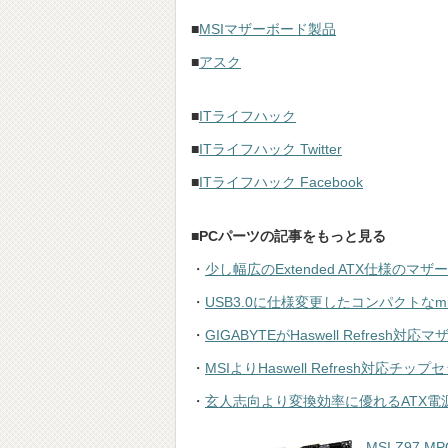
■
MSIマザーボード製品
■
アスク
■
ITライフハック
■
ITライフハック Twitter
■
ITライフハック Facebook
■
PCパーツの記事をもっと見る
・
少し幅広のExtended ATX仕様の
・
USB3.0に仕様変更したコンパクトなmini-I
・
GIGABYTEがHaswell Refre
・
MSIよりHaswell Refresh対応チッ
・
玄人志向より変換効率に優れるATX電
MSI Z97 