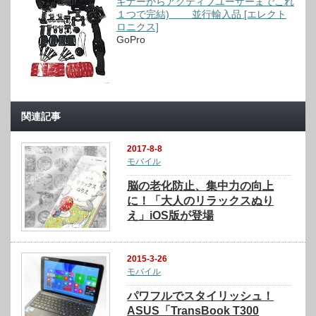
ギナーからアクティブユーザーまでこれ
１つで完結) 並行輸入品 [エレクト
ロニクス]
GoPro
関連記事
2017-8-8
モバイル
脳の老化防止、集中力の向上
に！「大人のリラックスぬり
え」iOS版が登場
2015-3-26
モバイル
パワフルでスタイリッシュ！
ASUS「TransBook T300