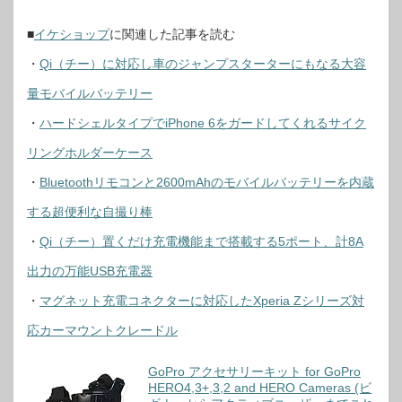
■
イケショップ
に関連した記事を読む
・
Qi（チー）に対応し車のジャンプスターターにもなる大容
量モバイルバッテリー
・
ハードシェルタイプでiPhone 6をガードしてくれるサイク
リングホルダーケース
・
Bluetoothリモコンと2600mAhのモバイルバッテリーを内蔵
する超便利な自撮り棒
・
Qi（チー）置くだけ充電機能まで搭載する5ポート、計8A
出力の万能USB充電器
・
マグネット充電コネクターに対応したXperia Zシリーズ対
応カーマウントクレードル
GoPro アクセサリーキット for GoPro
HERO4,3+,3,2 and HERO Cameras (ビ