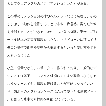
な
としてウェアラブルカメラ（アクションカム）がある。
人
気
の
SJCAM
この手のカメラを自分の体やヘルメットなどに装着し、その
製
ハ
イ
まま激しい動作を撮影することで非常に臨場感に富んだ映像
エ
ン
ド
を撮影することができる。ほかにも小型の気球に乗せて1万メ
ア
ク
シ
ートル以上の高高度撮影をしたり、小型ドローンに積んでリ
ョ
ン
モコン操作で街中を空中から撮影するといった使い方をする
カ
ム
【新
人もいるようだ。
イ
ケ
シ
ョ
ッ
小型・軽量ながら、非常にタフに作られており、一般的なデ
プ
の
ジカメでは落下してしまうと破損してしまい動作しなくなる
レ
ア
も
ようなケースでも、撮影を続けることが可能になっていた
の】
は
り、防水用のオプションケースに入れて使うと水深30メート
ルと言った水中でも撮影が可能になっている。