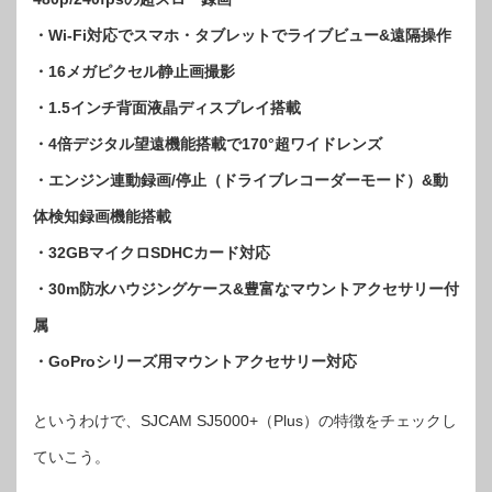
・Wi-Fi対応でスマホ・タブレットでライブビュー&遠隔操作
・16メガピクセル静止画撮影
・1.5インチ背面液晶ディスプレイ搭載
・4倍デジタル望遠機能搭載で170°超ワイドレンズ
・エンジン連動録画/停止（ドライブレコーダーモード）&動
体検知録画機能搭載
・32GBマイクロSDHCカード対応
・30m防水ハウジングケース&豊富なマウントアクセサリー付
属
・GoProシリーズ用マウントアクセサリー対応
というわけで、SJCAM SJ5000+（Plus）の特徴をチェックし
ていこう。