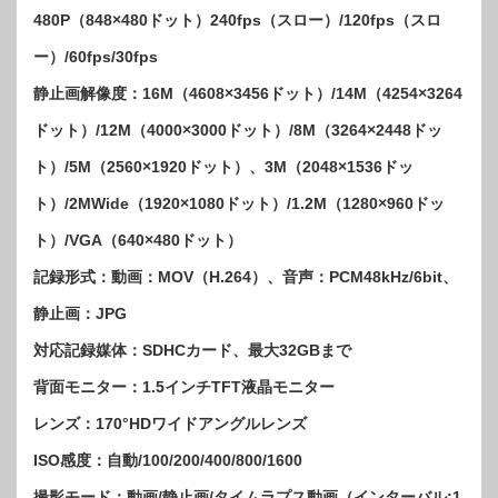
480P（848×480ドット）240fps（スロー）/120fps（スロ
ー）/60fps/30fps
静止画解像度：16M（4608×3456ドット）/14M（4254×3264
ドット）/12M（4000×3000ドット）/8M（3264×2448ドッ
ト）/5M（2560×1920ドット）、3M（2048×1536ドッ
ト）/2MWide（1920×1080ドット）/1.2M（1280×960ドッ
ト）/VGA（640×480ドット）
記録形式：動画：MOV（H.264）、音声：PCM48kHz/6bit、
静止画：JPG
対応記録媒体：SDHCカード、最大32GBまで
背面モニター：1.5インチTFT液晶モニター
レンズ：170°HDワイドアングルレンズ
ISO感度：自動/100/200/400/800/1600
撮影モード：動画/静止画/タイムラプス動画（インターバル:1