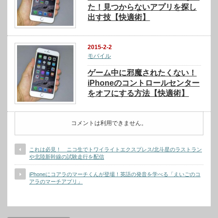
た！見つからないアプリを探し
出す技【快適術】
2015-2-2
モバイル
ゲーム中に邪魔されたくない！
iPhoneのコントロールセンター
をオフにする方法【快適術】
コメントは利用できません。
これは必見！ ニコ生でトワイライトエクスプレス/北斗星のラストラン
や北陸新幹線の試験走行を配信
iPhoneにコアラのマーチくんが登場！英語の発音を学べる「えいごのコ
アラのマーチアプリ」