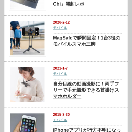
Chi」開封レポ
2026-2-12
モバイル
MagSafeで瞬間固定！1台3役の
モバイルスマホ三脚
2021-1-7
モバイル
自分目線の動画撮影に！両手フ
リーで手元撮影できる首掛けス
マホホルダー
2015-3-30
モバイル
iPhoneアプリが行方不明になっ