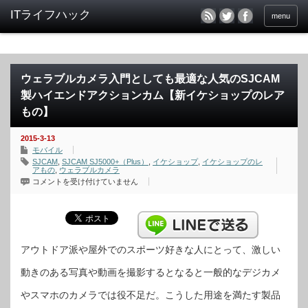
menu
ウェラブルカメラ入門としても最適な人気のSJCAM
製ハイエンドアクションカム【新イケショップのレア
もの】
2015-3-13
モバイル
SJCAM
,
SJCAM SJ5000+（Plus）
,
イケショップ
,
イケショップのレ
アもの
,
ウェラブルカメラ
ウ
コメントを受け付けていません
ェ
ラ
ブ
ル
カ
メ
ラ
入
アウトドア派や屋外でのスポーツ好きな人にとって、激しい
門
と
動きのある写真や動画を撮影するとなると一般的なデジカメ
し
て
も
やスマホのカメラでは役不足だ。こうした用途を満たす製品
最
適