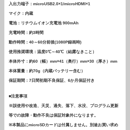
入出力端子：microUSB2.0×1/microHDMI×1
マイク：内蔵
電池：リチウムイオン充電池 900mAh
充電時間：約3時間
動作時間：40～60分前後(1080P録画時)
使用推奨環境：温度0℃～40℃（結露なきこと）
本体外寸：約60（幅）mm×41（奥行）mm×30（厚さ）mm
本体重量：約70g（内蔵バッテリー含む）
保証期間：7日間初期不良保証、6か月保証付き
■注意事項
※誤使用や改造、天災、過失、落下、水没、プログラム更新
等での故障・動作不良は保証対象外になります。
※本製品にmicroSDカードは付属しません。別途お買い求め