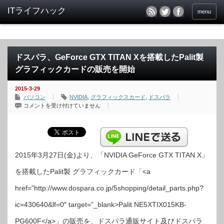
menu
ドスパラ、GeForce GTX TITAN Xを搭載したPalit製
グラフィックカードの販売を開始
2015-3-29
パソコン
NVIDIA
,
グラフィックスカード
,
ドスパラ
ド
コメントを受け付けていません
ス
パ
ラ、
GeForce
GTX
TITAN
X
を
2015年3月27日(金)より、「NVIDIA GeForce GTX TITAN X」
搭
載
を搭載したPalit製 グラフィックカード「<a
し
た
Palit
href=”http://www.dospara.co.jp/5shopping/detail_parts.php?
製
グ
ラ
ic=430640&lf=0″ target=”_blank>Palit NE5XTIX015KB-
フ
ィ
ッ
PG600F</a>」の販売を、ドスパラ通販サイト及びドスパラ