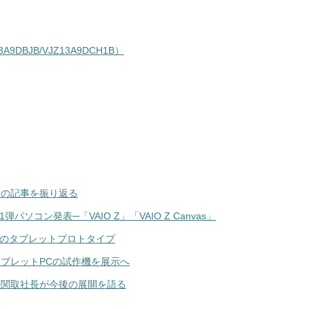
9DBJB/VJZ13A9DCH1B）
間の記事を振り返る
ソコン発表─「VAIO Z」「VAIO Z Canvas」
ドのタブレットプロトタイプ
O、タブレットPCの試作機を展示へ
IO関取社長が今後の展開を語る