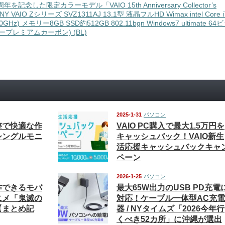
年を記念した限定カラーモデル「VAIO 15th Anniversary Collector’s
ONY VAIO Zシリーズ SVZ1311AJ 13.1型 液晶フルHD Wimax intel Core i
0GHz) メモリー8GB SSD約512GB 802.11bgn Windows7 ultimate 64
ープレミアムカーボン) (BL)
2025-1-31
パソコン
整で快適な作
VAIO PC購入で最大1.5万円を
シングルモニ
キャッシュバック！VAIO新生
活応援キャッシュバックキャ
ペーン
2026-1-25
パソコン
作できるモバ
最大65W出力のUSB PD充電
ニメ「鬼滅の
対応！ケーブル一体型AC充電
【まとめ記
器 / NYタイムズ「2026今年行
くべき52カ所」に沖縄が選出