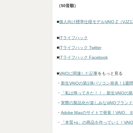
（50音順）
■
個人向け標準仕様モデルVAIO Z（VJZ13A
■
ITライフハック
■
ITライフハック Twitter
■
ITライフハック Facebook
■
VAIOに関連した記事
をもっと見る
・
新生VAIOの第1弾パソコン発表！1週
・
「私は帰ってきた！！」新生VAIOの第1弾パ
・
実際の製品化が楽しみなVAIOブラン
・
Adobe Maxのサイトで発覚！VAI
・
「本質+α」の商品を作っていく！VA