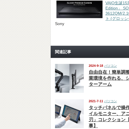
VAIO生誕15周
Edition」 S
3612QM(2.1
ト (グロッシ
Sony
関連記事
2024-9-18
パソコン
自由自在！簡単調
業環境を作れる、
ターアーム
2021-7-11
パソコン
タッチパネルで操
イルモニター、ア
刃」コレクション
事】