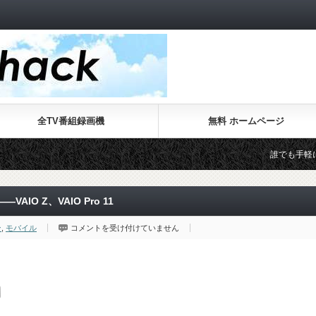
全TV番組録画機
無料 ホームページ
誰でも手軽に本格的な
O Z、VAIO Pro 11
家
ン
,
モバイル
コメントを受け付けていません
電
量
販
店
向
け
の
個
人
向