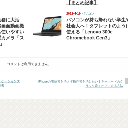
【まとめ記事】
2022-4-19
パソコン
勤務に大活
パソコンが持ち帰れない学生
縦画面動画撮
社会人へ！タブレットのよう
も使いやすい
使える「Lenovo 300e
質カメラ「ス
Chromebook Gen3」
0」
コメントは利用できません。
リケーションズ
iPhoneの着信音を消さず操作音を消したい！キーボードのク
発表
リック音をオフにする方法