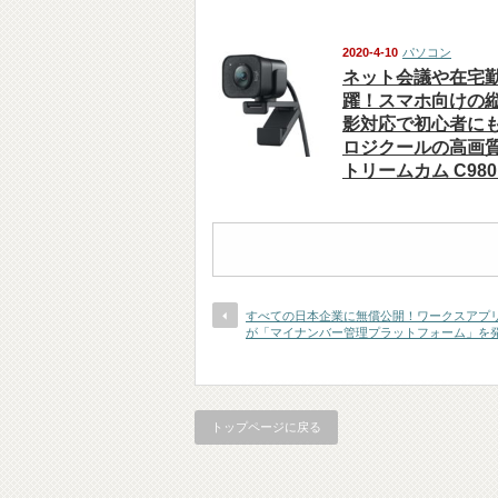
2020-4-10
パソコン
ネット会議や在宅
躍！スマホ向けの
影対応で初心者に
ロジクールの高画
トリームカム C98
すべての日本企業に無償公開！ワークスアプ
が「マイナンバー管理プラットフォーム」を
トップページに戻る