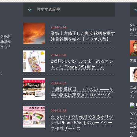
おすすめ記事
タレ
2014-5-14
付け
業績上方修正した割安銘柄を探す
にご
ジタル家
注目銘柄を斬る【ビジネス塾】
活用法な
役立ちサ
2014-5-20
2種類のスタイルで楽しめるオシ
著書
ャレなiPhone 5/5s用ケース
す。
2014-4-27
に至
「超鉄道縁日」（その1）――今
ング
年の物販は東京メトロがヤバイ
タ。
2014-5-28
PCC
たった1つでも作成できるオリジ
へ、I
ナルiPhone 5/5s用ICカードケー
から
ーラ
ス作成サービス
ハイ
め。