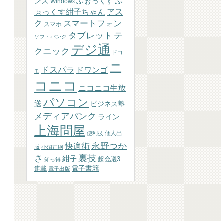
ふぉっくす
ふ
ンズ
Windows
アス
ぉっくす紺子ちゃん
ク
スマートフォン
スマホ
テ
タブレット
ソフトバンク
デジ通
クニック
ドコ
ニ
ドスパラ
ドワンゴ
モ
コニコ
ニコニコ生放
パソコン
送
ビジネス塾
メディアバンク
ライン
上海問屋
個人出
便利技
永野つか
快適術
版
小沼正則
さ
裏技
紺子
超会議3
知っ得
連載
電子書籍
電子出版