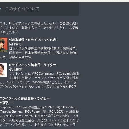
このサイトについて
コミ、ITライフハックに寄稿したいというご要望も受け
ていますので、興味をもっていただけましたら、お気軽
連絡ください。
代表取締役・ITライフハック代表
関口哲司
日本大学大学院理工学研究科後期博士課程修了。
理学博士。日本物理学会会員。IT系記事を中心に
多数。原稿の依頼歓迎。
ITライフハック編集長・ライター
小川夏樹
ソフトバンクにてPCComputing、PCJapanの編集
を経験した後フリーランス・ライターを経て現在
る。PCハードウェア、Windows使いこなし、イメージ
デバイスを語らせたらいつまでも話が止まらないPCヲ
ITライフハック副編集長・ライター
今藤弘一
omputing、PCJapanの編集からZDNet（現：ITmedia）
Tmedia Games、PCUPdate（現：PC USER）の編集長
オンラインゲーム会社のIR担当や採用広告の制作、フリ
イターを経て現在に至る。最近のトレンドは電子工作で
レゾアンプを作ること。あと鉄分（乗り鉄）かなり多