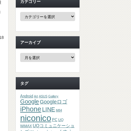
カテゴリー
量
加
カ
テ
ゴ
リ
ー
18
アーカイブ
ア
ー
カ
イ
ブ
タグ
Android
Art
ASUS
Gallery
Google
Googleロゴ
iPhone
LINE
M84
niconico
PC
UQ
UQコミュニケーショ
WiMAX