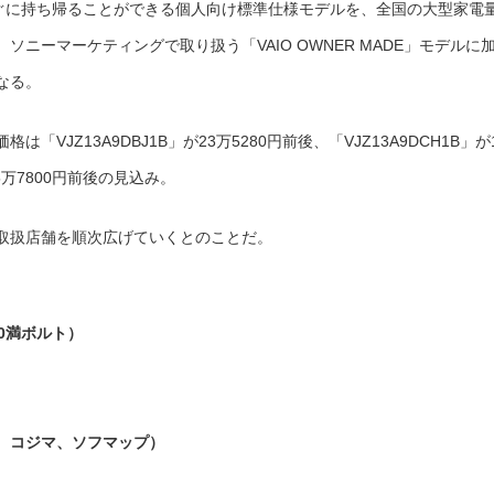
後にすぐに持ち帰ることができる個人向け標準仕様モデルを、全国の大型家電
け
モ
デ
ニーマーケティングで取り扱う「VAIO OWNER MADE」モデルに
ル
を
販
なる。
売
――VAIO
Z、
VAIO
VJZ13A9DBJ1B」が23万5280円前後、「VJZ13A9DCH1B」が
Pro
11
は
15万7800円前後の見込み。
取扱店舗を順次広げていくとのことだ。
0満ボルト）
、コジマ、ソフマップ）