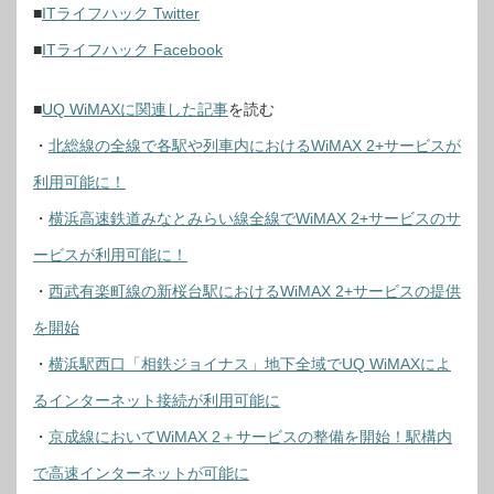
■
ITライフハック Twitter
■
ITライフハック Facebook
■
UQ WiMAXに関連した記事
を読む
・
北総線の全線で各駅や列車内におけるWiMAX 2+サービスが
利用可能に！
・
横浜高速鉄道みなとみらい線全線でWiMAX 2+サービスのサ
ービスが利用可能に！
・
西武有楽町線の新桜台駅におけるWiMAX 2+サービスの提供
を開始
・
横浜駅西口「相鉄ジョイナス」地下全域でUQ WiMAXによ
るインターネット接続が利用可能に
・
京成線においてWiMAX 2＋サービスの整備を開始！駅構内
で高速インターネットが可能に