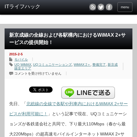
menu
新京成線の全線および各駅構内におけるWiMAX 2+サ
ービスの提供開始！
2015-2-5
モバイル
UQ WiMAX
,
UQコミュニケーションズ
,
WiMAX 2＋
,
整備完了
,
新京成
線全エリア
新
コメントを受け付けていません
京
成
線
の
全
線
お
よ
先日、「
北総線の全線で各駅や列車内におけるWiMAX 2+サー
び
各
ビスが利用可能に！
」という記事で現在、UQコミュニケーシ
駅
構
内
ョンズが各鉄道会社と共同で、下り最大110Mbps（春から最
に
お
け
大220Mbps）の超高速モバイルインターネットWiMAX 2+サ
る