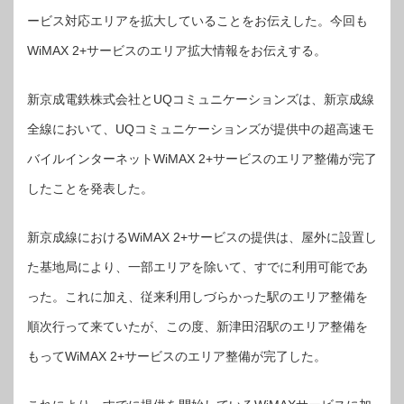
WiMAX
2+サ
ービス対応エリアを拡大していることをお伝えした。今回も
ー
ビ
WiMAX 2+サービスのエリア拡大情報をお伝えする。
ス
の
提
供
開
新京成電鉄株式会社とUQコミュニケーションズは、新京成線
始！
は
全線において、UQコミュニケーションズが提供中の超高速モ
バイルインターネットWiMAX 2+サービスのエリア整備が完了
したことを発表した。
新京成線におけるWiMAX 2+サービスの提供は、屋外に設置し
た基地局により、一部エリアを除いて、すでに利用可能であ
った。これに加え、従来利用しづらかった駅のエリア整備を
順次行って来ていたが、この度、新津田沼駅のエリア整備を
もってWiMAX 2+サービスのエリア整備が完了した。