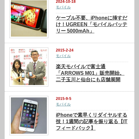
2024-10-18
モバイル
ケーブル不要、iPhoneに挿すだ
け！UGREEN「モバイルバッテ
リー 5000mAh」
2015-2-24
モバイル
楽天モバイルで富士通
「ARROWS M01」販売開始。
二子玉川と仙台にも店舗展開
2015-9-5
モバイル
iPhoneで素早くリダイヤルする
技！1週間の記事を振り返る【IT
フィードバック】