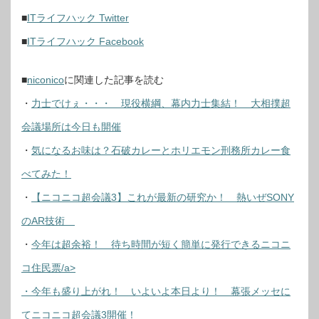
■
ITライフハック Twitter
■
ITライフハック Facebook
■
niconico
に関連した記事
を読む
・
力士でけぇ・・・ 現役横綱、幕内力士集結！ 大相撲超
会議場所は今日も開催
・
気になるお味は？石破カレーとホリエモン刑務所カレー食
べてみた！
・
【ニコニコ超会議3】これが最新の研究か！ 熱いぜSONY
のAR技術
・
今年は超余裕！ 待ち時間が短く簡単に発行できるニコニ
コ住民票/a>
・
今年も盛り上がれ！ いよいよ本日より！ 幕張メッセに
てニコニコ超会議3開催！