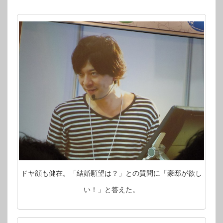
身
の
絵
日
記
を
描
く
は
ドヤ顔も健在。「結婚願望は？」との質問に「豪邸が欲し
い！」と答えた。