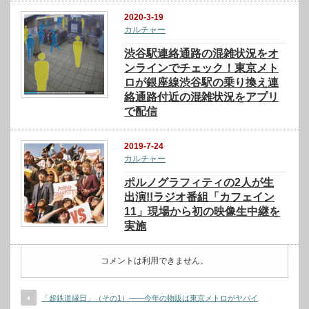
2020-3-19
カルチャー
渋谷駅連絡通路の混雑状況をオ
ンラインでチェック！東京メト
ロが銀座線渋谷駅の乗り換え連
絡通路付近の混雑状況をアプリ
で配信
2019-7-24
カルチャー
ポルノグラフィティの2人が生
出演!!ラジオ番組「カフェイン
11」現場から初の映像生中継を
実施
コメントは利用できません。
「超鉄道縁日」（その1）――今年の物販は東京メトロがヤバイ