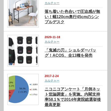
カルチャー
落ち着いた色合いで圧迫感が無
い！幅120cm奥行45cmのシン
プルデスク
2020-11-18
カルチャー
「鬼滅の刃」ショルダーバッ
グ！ACOS、全13種を発売
2017-2-24
カルチャー
ニコニコアンケート「月例ネッ
ト世論調査」を実施。内閣支持
率58.1％で2014年衆院総選挙後
最高更新