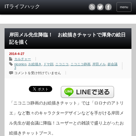
menu
岸田メル先生降臨！ お絵描きチャットで渾身の絵日
記を描く
2014-4-27
カルチャー
niconico
,
お絵描き
,
ドヤ顔
,
ニコニコ
,
ニコニコ静画
,
岸田メル
,
超会議
3
岸
コメントを受け付けていません
田
メ
ル
先
生
降
臨！
お
「ニコニコ静画のお絵描きチャット」では「ロロナのアトリ
絵
描
エ」など数々のキャラクターデザインなどを手がける岸田メ
き
チ
ャ
ル先生が超会議に降臨！ユーザーとの雑談で盛り上がったお
ッ
ト
で
絵描きチャットブース。
渾