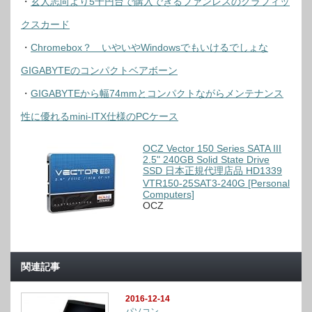
・
玄人志向より5千円台で購入できるファンレスのグラフィッ
クスカード
・
Chromebox？ いやいやWindowsでもいけるでしょな
GIGABYTEのコンパクトベアボーン
・
GIGABYTEから幅74mmとコンパクトながらメンテナンス
性に優れるmini-ITX仕様のPCケース
OCZ Vector 150 Series SATA III
2.5" 240GB Solid State Drive
SSD 日本正規代理店品 HD1339
VTR150-25SAT3-240G [Personal
Computers]
OCZ
関連記事
2016-12-14
パソコン