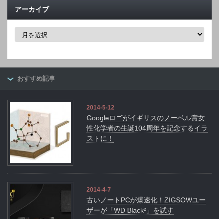
アーカイブ
ア
ー
カ
イ
ブ
おすすめ記事
2014-5-12
Googleロゴがイギリスのノーベル賞女
性化学者の生誕104周年を記念するイラ
ストに！
2014-4-7
古いノートPCが爆速化！ZIGSOWユー
ザーが「WD Black²」を試す