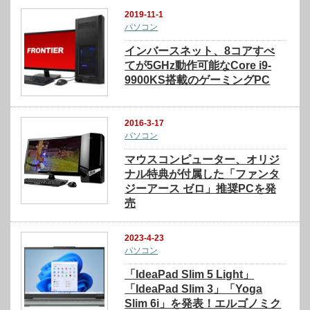
2019-11-1
パソコン
インバースネット、8コアすべ
てが5GHz動作可能なCore i9-
9900KS搭載のゲーミングPC
2016-3-17
パソコン
マウスコンピューター、オリジ
ナル特典が付属した「ファンタ
ジーアース ゼロ」推奨PCを発
売
2023-4-23
パソコン
「IdeaPad Slim 5 Light」
「IdeaPad Slim 3」「Yoga
Slim 6i」を発表！エルゴノミク