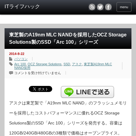
menu
東芝製のA19nm MLC NANDを採用したOCZ Storage
Solutions製のSSD「Arc 100」シリーズ
2014-8-22
パソコン
Arc 100
,
OCZ Storage Solutions
,
SSD
,
アスク
,
東芝製A19nm MLC
NAND採用
東
コメントを受け付けていません
芝
製
の
A19nm
MLC
NAND
を
採
アスクは東芝製で「A19nm MLC NAND」のフラッシュメモリ
用
し
ーを採用したコストパフォーマンスに優れるOCZ Storage
た
OCZ
Storage
Solutions製のSSD「Arc 100」シリーズを発売する。容量は
Solutions
製
の
120GB/240GB/480GBの3種類で価格はオープンプライス。
SSD「Arc