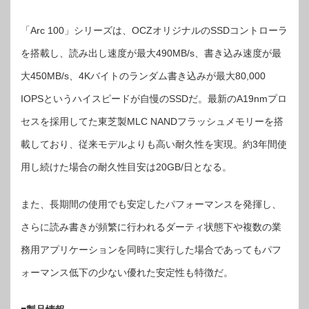
100」
シ
リ
「Arc 100」シリーズは、OCZオリジナルのSSDコントローラ
ー
ズ
は
を搭載し、読み出し速度が最大490MB/s、書き込み速度が最
大450MB/s、4Kバイトのランダム書き込みが最大80,000
IOPSというハイスピードが自慢のSSDだ。最新のA19nmプロ
セスを採用してた東芝製MLC NANDフラッシュメモリーを搭
載しており、従来モデルよりも高い耐久性を実現。約3年間使
用し続けた場合の耐久性目安は20GB/日となる。
また、長期間の使用でも安定したパフォーマンスを発揮し、
さらに読み書きが頻繁に行われるダーティ状態下や複数の業
務用アプリケーションを同時に実行した場合であってもパフ
ォーマンス低下の少ない優れた安定性も特徴だ。