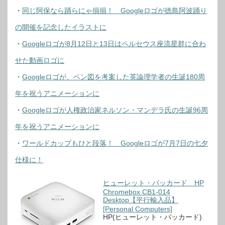
・
同じ阿保なら踊らにゃ損損！ Googleロゴが徳島阿波踊り
の開催を記念したイラストに
・
Googleロゴが8月12日と13日はペルセウス座流星群に合わ
せた動画ロゴに
・
Googleロゴが、ベン図を考案した英論理学者の生誕180周
年を祝うアニメーションに
・
Googleロゴが人権政治家ネルソン・マンデラ氏の生誕96周
年を祝うアニメーションに
・
ワールドカップもひと段落！ Googleロゴが7月7日の七夕
仕様に！
ヒューレット・パッカード HP
Chromebox CB1-014
Desktop【平行輸入品】
[Personal Computers]
HP(ヒューレット・パッカード)