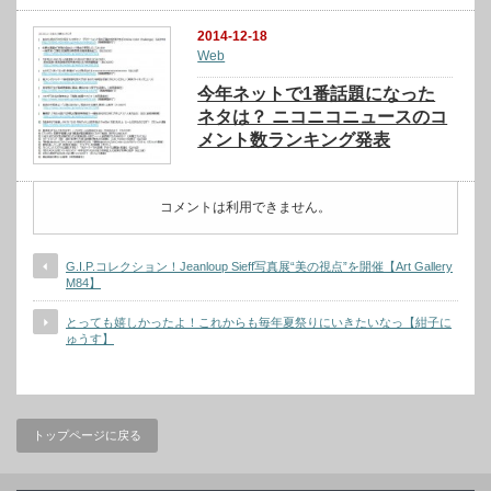
2014-12-18
Web
今年ネットで1番話題になった
ネタは？ ニコニコニュースのコ
メント数ランキング発表
コメントは利用できません。
G.I.P.コレクション！Jeanloup Sieff写真展“美の視点”を開催【Art Gallery
M84】
とっても嬉しかったよ！これからも毎年夏祭りにいきたいなっ【紺子に
ゅうす】
トップページに戻る