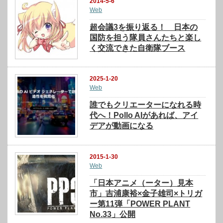
2014-5-6
Web
超会議3を振り返る！ 日本の
国防を担う隊員さんたちと楽し
く交流できた自衛隊ブース
2025-1-20
Web
誰でもクリエーターになれる時
代へ！Pollo AIがあれば、アイ
デアが動画になる
2015-1-30
Web
「日本アニメ（ーター）見本
市」吉浦康裕×金子雄司×トリガ
ー第11弾「POWER PLANT
No.33」公開