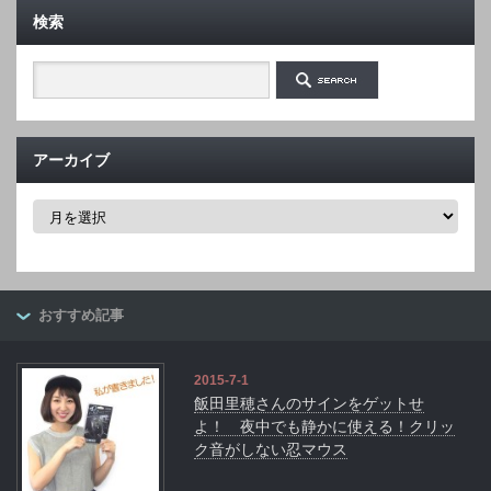
検索
アーカイブ
ア
ー
カ
イ
ブ
おすすめ記事
2015-7-1
飯田里穂さんのサインをゲットせ
よ！ 夜中でも静かに使える！クリッ
ク音がしない忍マウス