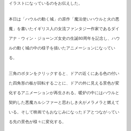
周
イラストになっているのをお伝えした。
年
を
記
念
本日は「ハウルの動く城」の原作「魔法使いハウルと火の悪
し
た
ア
魔」を書いたイギリス人の女流ファンタジー作家であるダイ
ニ
メ
ー
アナ・ウィン・ジョーンズ女史の生誕80周年を記念し、ハウ
シ
ョ
ルの動く城の中の様子を描いたアニメーションになってい
ン
イ
ラ
る。
ス
ト
に
は
三角のボタンをクリックすると、ドアの近くにある色の付い
た四角形の板が回転するごとに、ドアの外に見える景色が変
化するアニメーションが再生される。暖炉の中にはハウルと
契約した悪魔カルシファーと思わしき火がメラメラと燃えて
いる。そして映画でもおなじみになったドアとつながってい
る先の景色が様々に変化する。