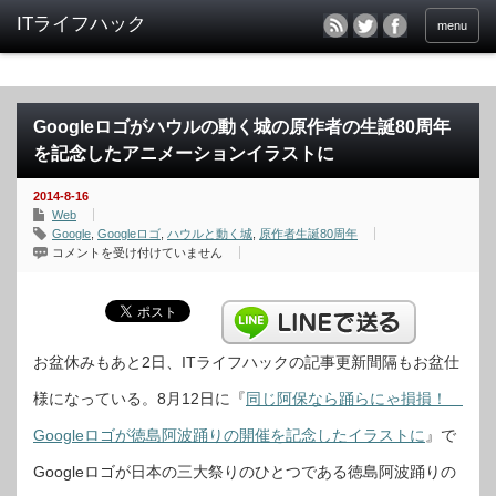
menu
Googleロゴがハウルの動く城の原作者の生誕80周年
を記念したアニメーションイラストに
2014-8-16
Web
Google
,
Googleロゴ
,
ハウルと動く城
,
原作者生誕80周年
Google
コメントを受け付けていません
ロ
ゴ
が
ハ
ウ
ル
の
動
お盆休みもあと2日、ITライフハックの記事更新間隔もお盆仕
く
城
様になっている。8月12日に『
同じ阿保なら踊らにゃ損損！
の
原
作
Googleロゴが徳島阿波踊りの開催を記念したイラストに
』で
者
の
生
Googleロゴが日本の三大祭りのひとつである徳島阿波踊りの
誕
80