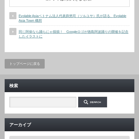
Evolable Asiaベトナム法人代表薛悠司（ソルユサ）氏が語る、Evolable
Asia Town 構想
同じ阿保なら踊らにゃ損損！ Googleロゴが徳島阿波踊りの開催を記念
したイラストに
トップページに戻る
検索
アーカイブ
ア