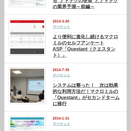
る“アドテクの使命”とアドテク
の業界予測～前編～
2014-3-20
マーケット
より便利に進化し続けるマクロ
ミルのセルフアンケート
ASP「Questant（クエスタン
ト）」
2014-7-30
マーケット
システムは整った！ 次は効果
的な利用方法だ！マクロミルの
「Questant」がセカンドターム
に移行
2014-1-31
マーケット