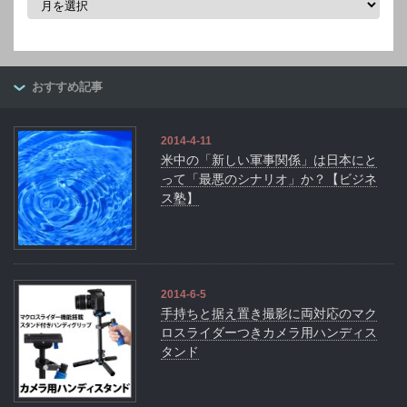
ー
カ
イ
ブ
おすすめ記事
2014-4-11
米中の「新しい軍事関係」は日本にと
って「最悪のシナリオ」か？【ビジネ
ス塾】
2014-6-5
手持ちと据え置き撮影に両対応のマク
ロスライダーつきカメラ用ハンディス
タンド