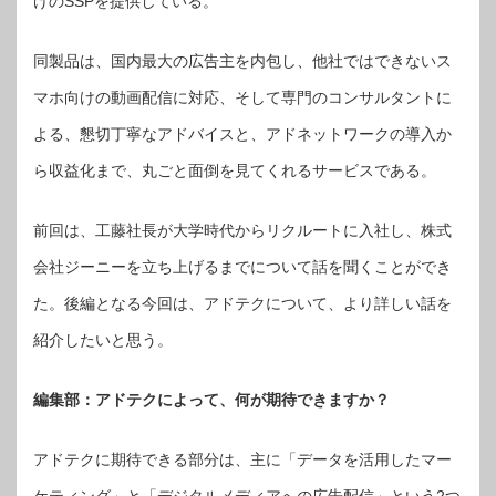
けのSSPを提供している。
藤
社
長
が
同製品は、国内最大の広告主を内包し、他社ではできないス
語
る“ア
ド
マホ向けの動画配信に対応、そして専門のコンサルタントに
テ
ク
の
よる、懇切丁寧なアドバイスと、アドネットワークの導入か
使
命”と
ら収益化まで、丸ごと面倒を見てくれるサービスである。
ア
ド
テ
ク
の
前回は、工藤社長が大学時代からリクルートに入社し、株式
業
界
予
会社ジーニーを立ち上げるまでについて話を聞くことができ
測
～
た。後編となる今回は、アドテクについて、より詳しい話を
後
編
～
紹介したいと思う。
は
編集部：アドテクによって、何が期待できますか？
アドテクに期待できる部分は、主に「データを活用したマー