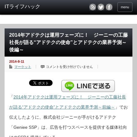
menu
2014年アドテクは運用フェーズに！ ジーニーの工藤
社長が語る“アドテクの使命”とアドテクの業界予測～
後編～
2014-8-11
2014
マーケット
コメントを受け付けていません
年
ア
ド
テ
ク
は
運
用
「
2014年アドテクは運用フェーズに！ ジーニーの工藤社長
フ
ェ
が語る“アドテクの使命”とアドテクの業界予測～前編～
」でお
ー
ズ
に！
伝えしたように、株式会社ジーニーが手がけるアドテク
ジ
ー
ニ
「Geniee SSP」は、広告を打つスペースを提供する媒体社向
ー
の
工