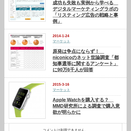
成功も失敗も実例から学べる
デジタルマーケティングラボの
「リスティング広告の戦略と事
例」
2014-1-24
マーケット
原発は争点にならず！
niconicoのネット世論調査「都
知事選等に関するアンケート」
に90万6千人が回答
2015-3-16
マーケット
Apple Watchを購入する？
MMD研究所による調査で購入意
欲が明らかに
コメントは利用できません。