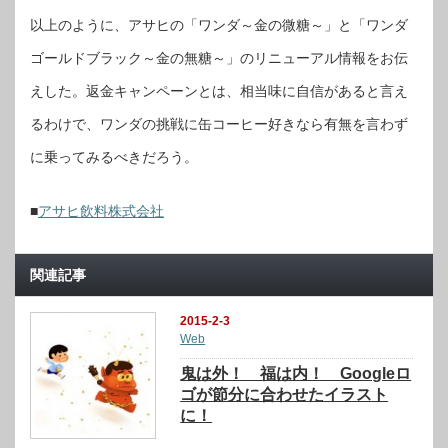
以上のように、アサヒの「ワンダ～金の微糖～」と「ワンダ
ゴールドブラック～金の無糖～」のリニューアル情報をお伝
えした。返金キャンペーンとは、相当味に自信があると言え
るわけで、ワンダの挑戦に缶コーヒー好きなら有無を言わず
に乗ってみるべきだろう。
■
アサヒ飲料株式会社
関連記事
2015-2-3
Web
鬼は外！ 福は内！ Googleロ
ゴが節分に合わせたイラスト
に！