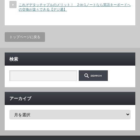
これぞデタッチャブルのメリット！ 2-in-1ノートなら英語キーボードへ
の交換が楽々できる【デジ通】
トップページに戻る
検索
アーカイブ
ア
ー
カ
イ
ブ