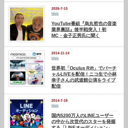
2026-7-15
Web
YouTube番組『烏丸哲也の音楽
業界裏話』後半戦突入！初
MC・金子正男氏に聞く
2014-11-14
Web
世界初「Oculus Rift」でバーチ
ャルLIVEを配信！ニコ生で小林
幸子さんの武道館公演をライブ
配信
2014-7-16
Web
国内5200万人のLINEユーザー
の中から次世代のスターを発掘
する「LINEオーディション」