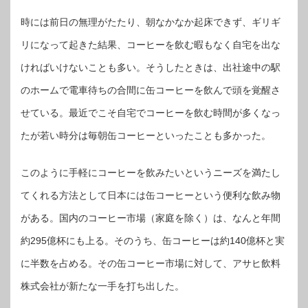
ー
ル
時には前日の無理がたたり、朝なかなか起床できず、ギリギ
ド
ブ
ラ
リになって起きた結果、コーヒーを飲む暇もなく自宅を出な
ッ
ク-
金
ければいけないことも多い。そうしたときは、出社途中の駅
の
無
糖-」
のホームで電車待ちの合間に缶コーヒーを飲んで頭を覚醒さ
が
リ
せている。最近でこそ自宅でコーヒーを飲む時間が多くなっ
ニ
ュ
ー
たが若い時分は毎朝缶コーヒーといったことも多かった。
ア
ル
は
このように手軽にコーヒーを飲みたいというニーズを満たし
てくれる方法として日本には缶コーヒーという便利な飲み物
がある。国内のコーヒー市場（家庭を除く）は、なんと年間
約295億杯にも上る。そのうち、缶コーヒーは約140億杯と実
に半数を占める。その缶コーヒー市場に対して、アサヒ飲料
株式会社が新たな一手を打ち出した。