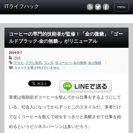
menu
コーヒーの専門的技能者が監修！「金の微糖」「ゴー
ルドブラック-金の無糖-」がリニューアル
2014-8-7
Web
アサヒ
,
アサヒ飲料
,
ワンダ
,
缶コーヒー
,
金の微糖
,
金の無糖
コ
コメントを受け付けていません
ー
ヒ
ー
の
専
門
的
技
筆者は毎朝必ずコーヒーを飲んでから仕事をするようにして
能
者
いる。社会人になってからずっとこのスタイルだ。筆者だけ
が
監
修！
でなくコーヒーを飲んで頭をすっきりと覚醒させて仕事を始
「金
の
微
めるというビジネスパーソンは多いだろう。
糖」
「ゴ