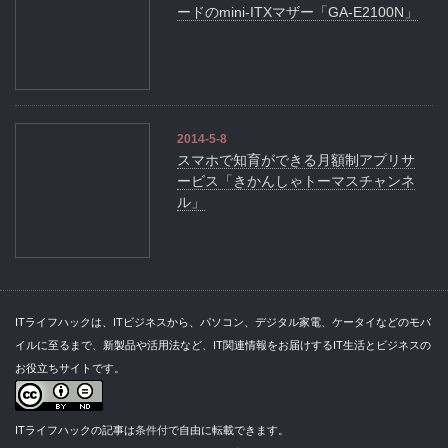
ードのmini-ITXマザー「GA-E2100N」
2014-5-8
スマホで知育ができる月額制アプリサ
ービス「きかんしゃトーマスチャンネ
ル」
ITライフハックは、ITビジネスから、パソコン、デジタル家電、ケータイなどのモバ
イルに至るまで、新製品や活用法など、IT関連情報をお届けするIT生活とビジネスの
お役立ちサイトです。
ITライフハックの記事は
条件付
で自由に転載できます。