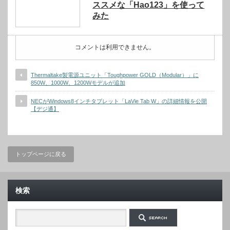
ススメな「Hao123」を使って
みた
コメントは利用できません。
Thermaltake製電源ユニット「Toughpower GOLD（Modular）」に
850W、1000W、1200Wモデルが追加
NECがWindows8インチタブレット「LaVie Tab W」の詳細情報を公開
【デジ通】
トップページに戻る
検索