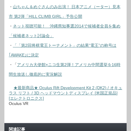
・
山ちゃん＆めぐさんのみ出演！ 日本アニメ（ーター）見本
市 第2弾「HILL CLIMB GIRL」予告公開
・
ネット視聴可能！ 沖縄県知事選2014で候補者全員を集め
「候補者ネット討論会」
・
「「第2回将棋電王トーナメント」の結果“電王”の称号は
｢AWAKE｣に決定
・「
アメリカ大使館×ニコ生第2弾！アメリカ中間選挙を16時
間生放送し徹底的に実況解説
★最新商品★ Oculus Rift Development Kit 2 (DK2) / オキュ
ラス リフト / 3D ヘッドマウントディスプレイ [米国正規品]
[エレクトロニクス]
Oculus VR
関連記事