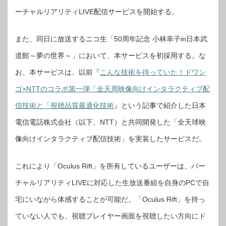
で
小
ーチャルリアリティLIVE配信サービスを開始する。
林
幸
子
さ
また、同日に放送するニコ生「50周年記念 小林幸子in日本武
ん
の
武
道館～夢の世界～」において、本サービスを初採用する。な
道
館
公
お、本サービスは、以前『
こんな技術を待っていた！ドワン
演
を
ゴ×NTTのコラボ第一弾「全天周映像向けインタラクティブ配
ラ
イ
ブ
信技術と「視聴品質最適化技術
』という記事で紹介した日本
配
信
は
電信電話株式会社（以下、NTT）と共同開発した「全天球映
像向けインタラクティブ配信技術」を実装したサービスだ。
これにより「Oculus Rift」を所有しているユーザーは、バー
チャルリアリティLIVEに対応した生放送番組を自身のPCで自
宅にいながら体感することが可能だ。「Oculus Rift」を持っ
ていない人でも、視聴プレイヤー画面を視聴したい方向にド