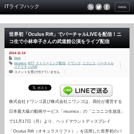
menu
世界初「Oculus Rift」でバーチャルLIVEを配信！ニ
コ生で小林幸子さんの武道館公演をライブ配信
2014-11-14
Web
niconico
,
NTT
,
ストリーミング配信
,
ドワンゴ
,
ニコニコ
,
バーチャル
リアリティLIVE
世
コメントを受け付けていません
界
初
「Oculus
Rift」
で
バ
ー
チ
株式会社ドワンゴ及び株式会社ニワンゴは、両社が運営する
ャ
ル
日本最大級の動画サービス「niconico」の「ニコニコ生放送」
LIVE
を
配
で11月17日（月）より、ヘッドマウントディスプレイ
信！
ニ
コ
「Oculus Rift（オキュラスリフト）」を活用した世界初のバ
生