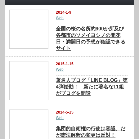
2014-1-9
Web
全国の桜の名所約900か所及び
各都市のソメイヨシノの開花
日・満開日の予想が確認できる
サイト
2015-1-15
Web
著名人ブログ「LINE BLOG」第
4弾始動！ 新たに著名な11組
がブログを開設
2014-5-25
Web
集団的自衛権の行使は容認、だ
が憲法解釈の変更は反対！