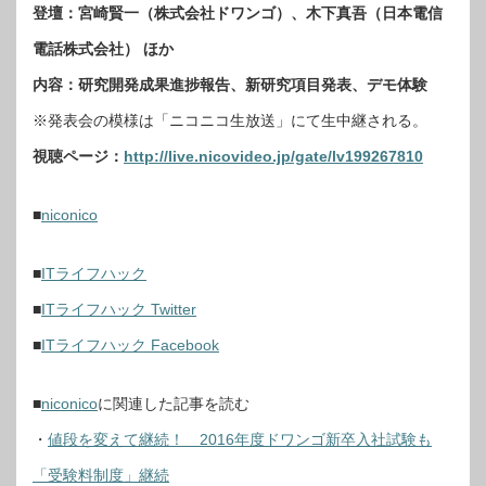
登壇：宮崎賢一（株式会社ドワンゴ）、木下真吾（日本電信
電話株式会社） ほか
内容：研究開発成果進捗報告、新研究項目発表、デモ体験
※発表会の模様は「ニコニコ生放送」にて生中継される。
視聴ページ：
http://live.nicovideo.jp/gate/lv199267810
■
niconico
■
ITライフハック
■
ITライフハック Twitter
■
ITライフハック Facebook
■
niconico
に関連した記事
を読む
・
値段を変えて継続！ 2016年度ドワンゴ新卒入社試験も
「受験料制度」継続