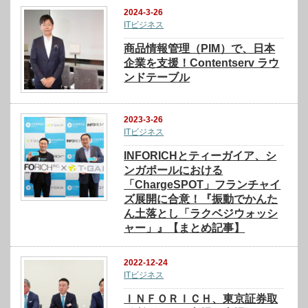
2024-3-26
ITビジネス
商品情報管理（PIM）で、日本
企業を支援！Contentserv ラウ
ンドテーブル
2023-3-26
ITビジネス
INFORICHとティーガイア、シ
ンガポールにおける
「ChargeSPOT」フランチャイ
ズ展開に合意！『振動でかんた
ん土落とし「ラクベジウォッシ
ャー」』【まとめ記事】
2022-12-24
ITビジネス
ＩＮＦＯＲＩＣＨ、東京証券取