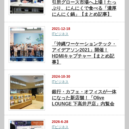
引所グロース市場へ上場！たっ
ぷり、にんにくで食べる「濃厚
にんにく鍋」【まとめ記事】
2021-12-18
ITビジネス
「沖縄ワーケーションテック・
アイデアソン2021」開催！
HDMIキャプチャー【まとめ記
事】
2024-10-30
ITビジネス
銀行・カフェ・オフィスが一体
になった新店舗！「Olive
LOUNGE 下高井戸店」内覧会
2026-6-28
ITビジネス