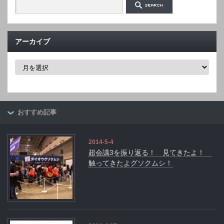
アーカイブ
ア
ー
カ
イ
ブ
おすすめ記事
2014-5-4
超会議3を振り返る！ 見てきたよ！
触ってきたよグソクムシ！