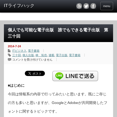
menu
個人でも可能な電子出版 誰でもできる電子出版 第
三十回
2014-7-24
ITビジネス
,
電子書籍
三十回
,
個人出版
,
林 拓也
,
連載
,
電子出版
,
電子書籍
個
コメントを受け付けていません
人
で
も
可
能
な
電
子
■はじめに
出
版
今回は情報系の内容で行ってみたいと思います。既にご存じ
誰
で
も
の方も多いと思いますが、GoogleとAdobeが共同開発したフ
で
き
る
ォントに関するトピックです。
電
子