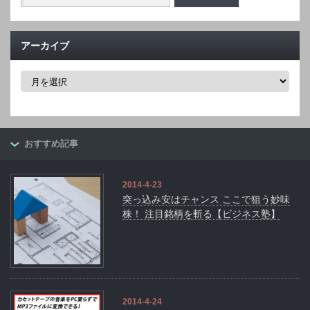
アーカイブ
ア
ー
カ
イ
ブ
おすすめ記事
2014-4-23
突っ込み安はチャンス ここで狙う妙味
株！ 注目銘柄を斬る【ビジネス塾】
2014-4-24