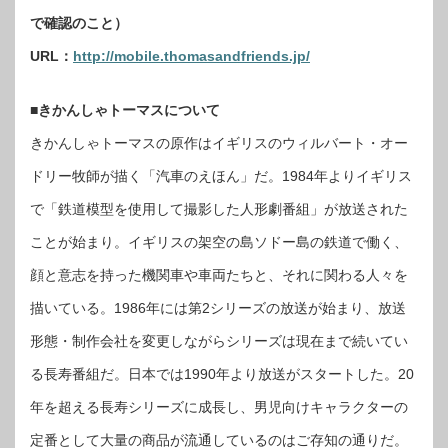
で確認のこと）
URL：
http://mobile.thomasandfriends.jp/
■きかんしゃトーマスについて
きかんしゃトーマスの原作はイギリスのウィルバート・オー
ドリー牧師が描く「汽車のえほん」だ。1984年よりイギリス
で「鉄道模型を使用して撮影した人形劇番組」が放送された
ことが始まり。イギリスの架空の島ソドー島の鉄道で働く、
顔と意志を持った機関車や車両たちと、それに関わる人々を
描いている。1986年には第2シリーズの放送が始まり、放送
形態・制作会社を変更しながらシリーズは現在まで続いてい
る長寿番組だ。日本では1990年より放送がスタートした。20
年を超える長寿シリーズに成長し、男児向けキャラクターの
定番として大量の商品が流通しているのはご存知の通りだ。