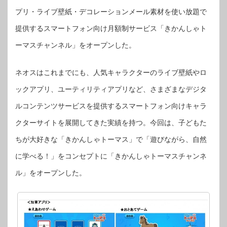
ビ
ス
プリ・ライブ壁紙・デコレーションメール素材を使い放題で
「き
か
提供するスマートフォン向け月額制サービス「きかんしゃト
ん
し
ゃ
ーマスチャンネル」をオープンした。
ト
ー
マ
ス
チ
ネオスはこれまでにも、人気キャラクターのライブ壁紙やロ
ャ
ン
ックアプリ、ユーティリティアプリなど、さまざまなデジタ
ネ
ル」
は
ルコンテンツサービスを提供するスマートフォン向けキャラ
クターサイトを展開してきた実績を持つ。今回は、子どもた
ちが大好きな「きかんしゃトーマス」で「遊びながら、自然
に学べる！」をコンセプトに「きかんしゃトーマスチャンネ
ル」をオープンした。