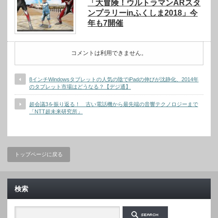
「大冒険！ウルトラマンARスタ
ンプラリーinふくしま2018」今
年も7開催
コメントは利用できません。
8インチWindowsタブレットの人気の陰でiPadの伸びが沈静化、2014年
のタブレット市場はどうなる？【デジ通】
超会議3を振り返る！ 古い電話機から最先端の音響テクノロジーまで
「NTT超未来研究所」
トップページに戻る
検索