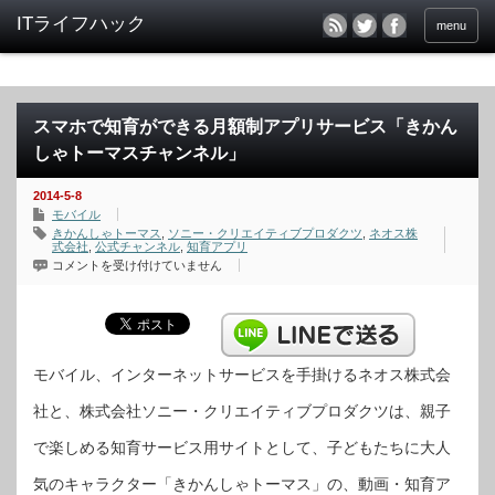
menu
スマホで知育ができる月額制アプリサービス「きかん
しゃトーマスチャンネル」
2014-5-8
モバイル
きかんしゃトーマス
,
ソニー・クリエイティブプロダクツ
,
ネオス株
式会社
,
公式チャンネル
,
知育アプリ
ス
コメントを受け付けていません
マ
ホ
で
知
育
が
で
き
モバイル、インターネットサービスを手掛けるネオス株式会
る
月
社と、株式会社ソニー・クリエイティブプロダクツは、親子
額
制
ア
で楽しめる知育サービス用サイトとして、子どもたちに大人
プ
リ
サ
気のキャラクター「きかんしゃトーマス」の、動画・知育ア
ー