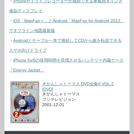
・
iPhoneやドライブレコーダーが接続できる車載用８インチ
液晶ディスプレイ
・
iOS「MapFan＋」とAndroid「MapFan for Android 2013」
でオフライン地図最新版
・
Androidとケーブル一本で接続してCDから曲を転送できる
スマホ向けドライブ
・
iPhone 5s/5の使用時間を倍増させるバッテリー内蔵ケース
「Energy Jacket」
きかんしゃトーマス DVD全集II VOL.2
[DVD]
きかんしゃトーマス
フジテレビジョン
2001-12-01