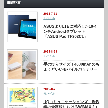
関連記事
2014-7-31
モバイル
ASUSよりLTEに対応した10イ
ンチAndroidタブレット
「ASUS Pad TF303CL」
2024-8-23
モバイル
手のひらサイズ！4000mAhのち
ょうどいいモバイルバッテリー
2015-8-7
モバイル
UQコミュニケーションズ、近鉄
線の全路線におけるWiMAX 2＋