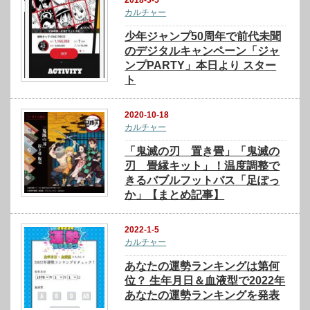
2018-3-5
カルチャー
少年ジャンプ50周年で前代未聞
のデジタルキャンペーン「ジャ
ンプPARTY」本日より スター
ト
2020-10-18
カルチャー
「鬼滅の刃 置き畳」「鬼滅の
刃 畳縁キット」！温度調整で
きるバブルフットバス「足ぽっ
か」【まとめ記事】
2022-1-5
カルチャー
あなたの運勢ランキングは第何
位？ 生年月日＆血液型で2022年
あなたの運勢ランキングを発表