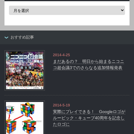
ア
ー
カ
イ
ブ
おすすめ記事
2014-4-25
まだあるの？ 明日から始まるニコニ
コ超会議3でのさらなる追加情報発表
2014-5-19
実際にプレイできる！ Googleロゴが
ルービック・キューブ40周年を記念し
たロゴに