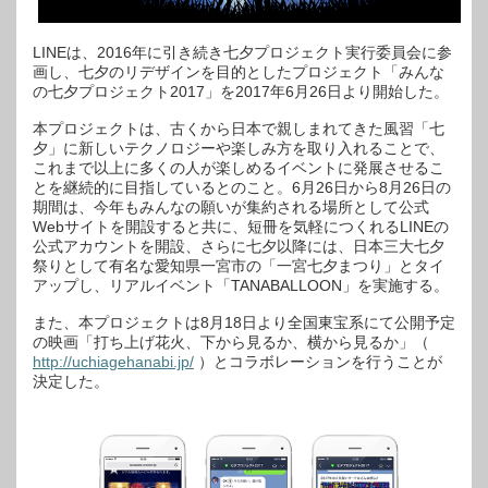
楽
し
み
方
LINEは、2016年に引き続き七夕プロジェクト実行委員会に参
を
画し、七夕のリデザインを目的としたプロジェクト「みんな
提
案
の七夕プロジェクト2017」を2017年6月26日より開始した。
す
る
本プロジェクトは、古くから日本で親しまれてきた風習「七
「み
ん
夕」に新しいテクノロジーや楽しみ方を取り入れることで、
な
これまで以上に多くの人が楽しめるイベントに発展させるこ
の
七
とを継続的に目指しているとのこと。6月26日から8月26日の
夕
期間は、今年もみんなの願いが集約される場所として公式
プ
ロ
Webサイトを開設すると共に、短冊を気軽につくれるLINEの
ジ
公式アカウントを開設、さらに七夕以降には、日本三大七夕
ェ
ク
祭りとして有名な愛知県一宮市の「一宮七夕まつり」とタイ
ト
アップし、リアルイベント「TANABALLOON」を実施する。
2017」
を
開
また、本プロジェクトは8月18日より全国東宝系にて公開予定
始
は
の映画「打ち上げ花火、下から見るか、横から見るか」（
http://uchiagehanabi.jp/
）とコラボレーションを行うことが
決定した。