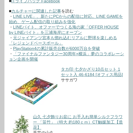
■
ITライフハック Facebook
■
カルチャーに関連した記事
を読む
・
LINE LIVE」、新たにPCからの配信に対応。LINE GAMEを
始め、ゲーム配信の取り組みを強化
・
LINEバイト、オファーでつくる海の家「OFFER HOUSE
by LINEバイト」を三浦海岸にオープン
・
元ジャイアンツ宮本も惚れ込むリアルに野球を楽しめる
「レジェンドベースボール」
・
PlayStation4の累計販売台数が6000万台を突破
・
「ファイナルファンタジー30周年×横浜」夢のコラボレーシ
ョン企画を開催
タカ印 七夕かざり10点セット 1
セット入 46-6184 [オフィス用品]
ササガワ
山久 七夕飾りお盆に お手入れ簡単シルクフラワ
ー 「笹竹」（特大 約180ｃｍ）CT触媒加工【造
花】
手芸の山久