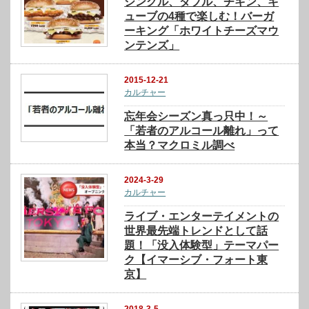
シングル、ダブル、チキン、キ
ューブの4種で楽しむ！バーガ
ーキング「ホワイトチーズマウ
ンテンズ」
2015-12-21
カルチャー
忘年会シーズン真っ只中！～
「若者のアルコール離れ」って
本当？マクロミル調べ
2024-3-29
カルチャー
ライブ・エンターテイメントの
世界最先端トレンドとして話
題！「没入体験型」テーマパー
ク【イマーシブ・フォート東
京】