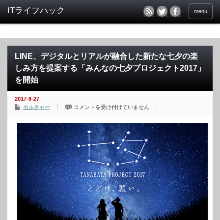
menu
LINE、デジタルとリアルが融合した新たな七夕の楽
しみ方を提案する「みんなの七夕プロジェクト2017」
を開始
2017-6-27
LINE、
カルチャー
コメントを受け付けていません
デ
ジ
タ
ル
と
リ
ア
ル
が
融
合
し
た
新
た
な
七
夕
の