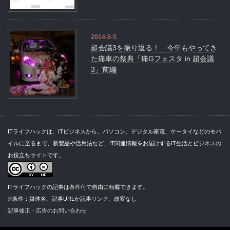
2014-5-5
超会議3を振り返る！ 今年もやってき
た痛車の祭典「痛Gフェスタ in 超会議
3」前編
ITライフハックは、ITビジネスから、パソコン、デジタル家電、ケータイなどのモバ
イルに至るまで、新製品や活用法など、IT関連情報をお届けするIT生活とビジネスの
お役立ちサイトです。
ITライフハックの記事は
条件付
で自由に転載できます。
※条件：媒体名、記事URLか記事リンク、改変なし
記事修正・広告のお問い合わせ