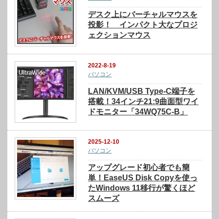
デスク上にバーチャルマウスを
投影！ インパクト大なプロジ
ェクションマウス
2022-8-19
パソコン
LAN/KVM/USB Type-C端子を
搭載！34インチ21:9曲面型ワイ
ドモニター「34WQ75C-B」
2025-12-10
パソコン
アップグレード初心者でも簡
単！EaseUS Disk Copyを使っ
たWindows 11移行が驚くほど
スムーズ