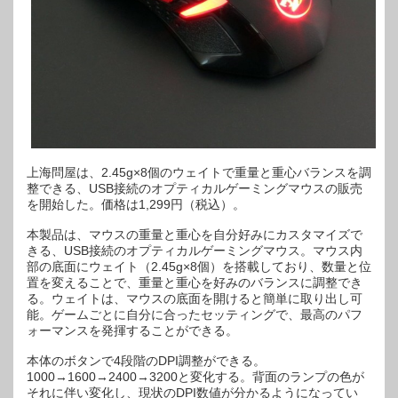
ィ
カ
ル
ゲ
ー
ミ
ン
グ
マ
ウ
ス
は
上海問屋は、2.45g×8個のウェイトで重量と重心バランスを調
整できる、USB接続のオプティカルゲーミングマウスの販売
を開始した。価格は1,299円（税込）。
本製品は、マウスの重量と重心を自分好みにカスタマイズで
きる、USB接続のオプティカルゲーミングマウス。マウス内
部の底面にウェイト（2.45g×8個）を搭載しており、数量と位
置を変えることで、重量と重心を好みのバランスに調整でき
る。ウェイトは、マウスの底面を開けると簡単に取り出し可
能。ゲームごとに自分に合ったセッティングで、最高のパフ
ォーマンスを発揮することができる。
本体のボタンで4段階のDPI調整ができる。
1000→1600→2400→3200と変化する。背面のランプの色が
それに伴い変化し、現状のDPI数値が分かるようになってい