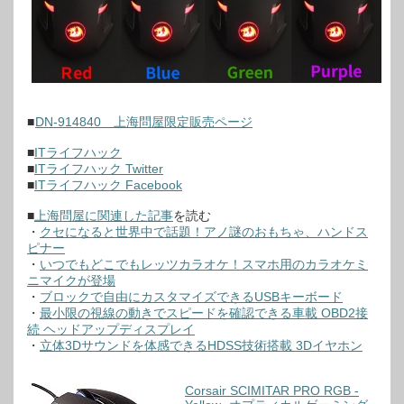
■
DN-914840 上海問屋限定販売ページ
■
ITライフハック
■
ITライフハック Twitter
■
ITライフハック Facebook
■
上海問屋に関連した記事
を読む
・
クセになると世界中で話題！アノ謎のおもちゃ、ハンドス
ピナー
・
いつでもどこでもレッツカラオケ！スマホ用のカラオケミ
ニマイクが登場
・
ブロックで自由にカスタマイズできるUSBキーボード
・
最小限の視線の動きでスピードを確認できる車載 OBD2接
続 ヘッドアップディスプレイ
・
立体3Dサウンドを体感できるHDSS技術搭載 3Dイヤホン
Corsair SCIMITAR PRO RGB -