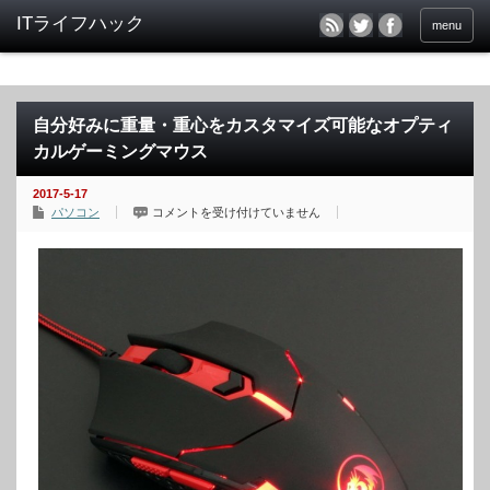
menu
自分好みに重量・重心をカスタマイズ可能なオプティ
カルゲーミングマウス
2017-5-17
自
パソコン
コメントを受け付けていません
分
好
み
に
重
量・
重
心
を
カ
ス
タ
マ
イ
ズ
可
能
な
オ
プ
テ