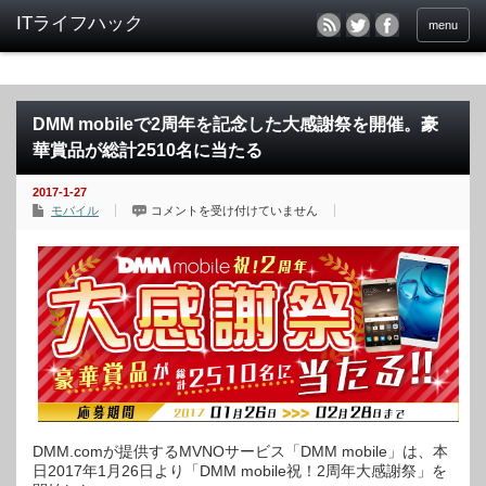
menu
DMM mobileで2周年を記念した大感謝祭を開催。豪
華賞品が総計2510名に当たる
2017-1-27
DMM
モバイル
コメントを受け付けていません
mobile
で
2
周
年
を
記
念
し
た
大
感
謝
祭
を
開
催。
豪
DMM.comが提供するMVNOサービス「DMM mobile」は、本
華
日2017年1月26日より「DMM mobile祝！2周年大感謝祭」を
賞
品