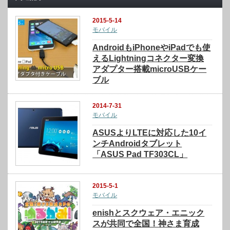
2015-5-14
モバイル
AndroidもiPhoneやiPadでも使
えるLightningコネクター変換
アダプター搭載microUSBケー
ブル
2014-7-31
モバイル
ASUSよりLTEに対応した10イ
ンチAndroidタブレット
「ASUS Pad TF303CL」
2015-5-1
モバイル
enishとスクウェア・エニック
スが共同で全国！神さま育成