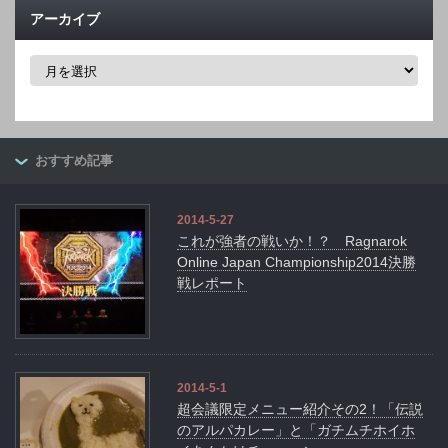
アーカイブ
ア
ー
カ
イ
ブ
おすすめ記事
2014-5-27
これが強者の戦いか！？ Ragnarok
Online Japan Championship2014決勝
戦レポート
2014-5-1
超会議限定メニュー紹介その2！「伝説
のアルパカレー」と「ガチムチホイホ