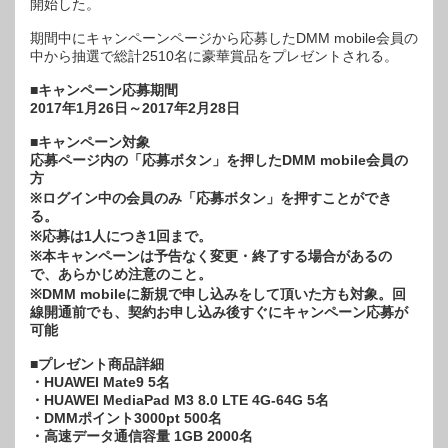
開始した。
が
総
計
期間中にキャンペーンページから応募したDMM mobile会員の
2510
中から抽選で総計2510名に豪華賞品をプレゼントされる。
名
に
当
■キャンペーン応募期間
た
る
2017年1月26日～2017年2月28日
は
■キャンペーン対象
応募ページ内の「応募ボタン」を押したDMM mobile会員の
方
※ログイン中の会員のみ「応募ボタン」を押すことができ
る。
※応募は1人につき1回まで。
※本キャンペーンは予告なく変更・終了する場合があるの
で、あらかじめ注意のこと。
※DMM mobileに新規で申し込みをして頂いた方も対象。回
線開通前でも、契約お申し込み後すぐにキャンペーン応募が
可能
■プレゼント商品詳細
・HUAWEI Mate9 5名
・HUAWEI MediaPad M3 8.0 LTE 4G-64G 5名
・DMMポイント3000pt 500名
・高速データ通信容量 1GB 2000名