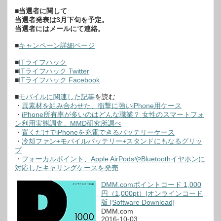
■当選者に関して
当選者発表は3月下旬を予定。
当選者にはメールにて連絡。
■
キャンペーン詳細ページ
■
ITライフハック
■
ITライフハック Twitter
■
ITライフハック Facebook
■
モバイルに関連した記事
を読む
・
異素材を組み合わせた、衝撃に強いiPhone用ケース
・
iPhone所有率が多いのはどんな職業？ 女性のスマートフォ
ン利用実態調査。MMD研究所調べ
・
置くだけでiPhoneを充電できるバッテリーケース
・
冷却ファン+モバイルバッテリー+スタンドにもなるグリッ
プ
・
フォーカルポイント、Apple AirPodsやBluetoothイヤホンに
対応したキャリングケースを発売
DMM.comポイントコード 1,000
円（1,000pt）|オンラインコード
版 [Software Download]
DMM.com
2016-10-03