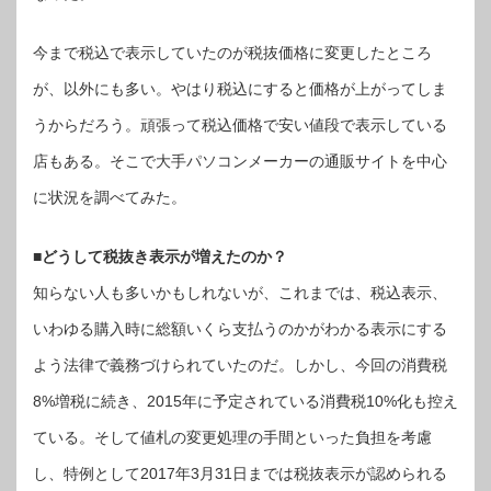
っ
て
異
な
今まで税込で表示していたのが税抜価格に変更したところ
る
価
格
が、以外にも多い。やはり税込にすると価格が上がってしま
表
示
【デ
うからだろう。頑張って税込価格で安い値段で表示している
ジ
通】
店もある。そこで大手パソコンメーカーの通販サイトを中心
は
に状況を調べてみた。
■どうして税抜き表示が増えたのか？
知らない人も多いかもしれないが、これまでは、税込表示、
いわゆる購入時に総額いくら支払うのかがわかる表示にする
よう法律で義務づけられていたのだ。しかし、今回の消費税
8%増税に続き、2015年に予定されている消費税10%化も控え
ている。そして値札の変更処理の手間といった負担を考慮
し、特例として2017年3月31日までは税抜表示が認められる