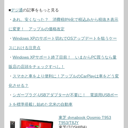
■
デジ通
の記事をもっと見る
・
あれ、安くなった？ 消費税8%化で税込みから税抜き表示
に変更！ アップルの価格改定
・
Windows XPのサポート切れでOSアップデートを狙うケー
スにおける注意点
・
Windows XPサポート終了目前！ いまからPC買うなら量
販店の店頭をチェックすべし！
・
スマホと車をより便利に！アップルのCarPlayは車をどう変
化させる？
・
シガープラグ-USBアダプターが不要に！ 電源用USBポー
トを標準搭載し始めた北米の自動車
東芝 dynabook Qosmio T953
T953/T8JY
東芝(TOSHIBA)