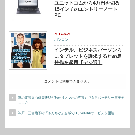
ユニットコムから4万円を切る
15インチのエントリーノート
PC
2014-6-20
パソコン
インテル、ビジネスパーソンら
にタブレットを訴求するため島
耕作を起用【デジ通】
コメントは利用できません。
車の電装系の健康状態がわかりスマホの充電もできるバッテリー電圧チ
ェッカー
神戸・三宮地下街「さんちか」全域でUQ WiMAXサービスを開始