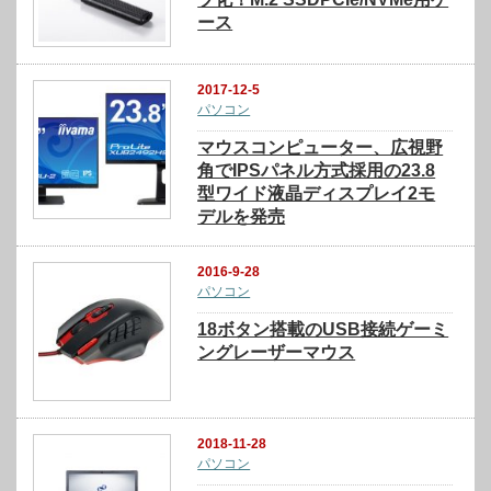
ース
2017-12-5
パソコン
マウスコンピューター、広視野
角でIPSパネル方式採用の23.8
型ワイド液晶ディスプレイ2モ
デルを発売
2016-9-28
パソコン
18ボタン搭載のUSB接続ゲーミ
ングレーザーマウス
2018-11-28
パソコン