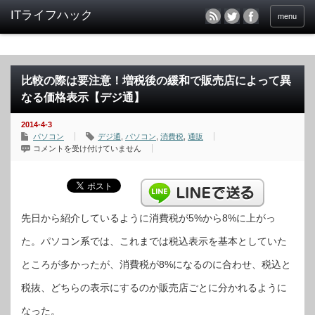
menu
比較の際は要注意！増税後の緩和で販売店によって異
なる価格表示【デジ通】
2014-4-3
パソコン
デジ通
,
パソコン
,
消費税
,
通販
比
コメントを受け付けていません
較
の
際
は
要
注
意！
増
先日から紹介しているように消費税が5%から8%に上がっ
税
後
た。パソコン系では、これまでは税込表示を基本としていた
の
緩
和
ところが多かったが、消費税が8%になるのに合わせ、税込と
で
販
売
税抜、どちらの表示にするのか販売店ごとに分かれるように
店
に
よ
なった。