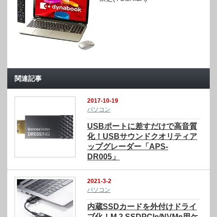
関連記事
2017-10-19
パソコン
USBポートに差すだけで高音質
化！USBサウンドクオリティア
ップグレーダー「APS-
DR005」
2021-3-2
パソコン
内蔵SSDカードを外付けドライ
ブ化！M.2 SSDPCIe/NVMe用ケ