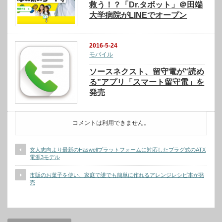
救う！？「Dr.タボット」＠田端
大学病院がLINEでオープン
2016-5-24
モバイル
ソースネクスト、留守電が“読め
る”アプリ「スマート留守電」を
発売
コメントは利用できません。
玄人志向より最新のHaswellプラットフォームに対応したプラグ式のATX
電源3モデル
市販のお菓子を使い、家庭で誰でも簡単に作れるアレンジレシピ本が発
売