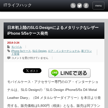
menu
日本初上陸のSLG Designによるメタリックなレザー
iPhone 5/5sケース発売
2014-3-24
モバイル
iPhone 5sケース
,
SLG Design
,
ロア・インターナショナル
,
新ブラン
ド登場
日
コメントを受け付けていません
本
初
上
陸
の
SLG
Design
に
モバイルケース・アクセサリー専門のロア・インターナショ
よ
る
ナルは、SLG Designの「SLG Design iPhone5/5s D4 Metal
メ
タ
リ
Leather Diary」（D4 メタルレザーダイアリー）を本日より発
ッ
ク
な
売する。販売価格は5,800円（税抜）となる。販売は同ブラン
レ