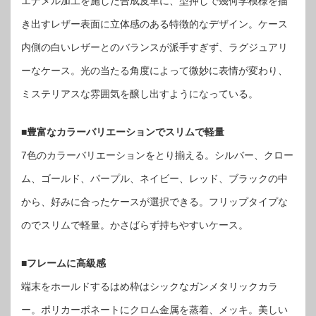
エナメル加工を施した合成皮革に、型押しで幾何学模様を描
き出すレザー表面に立体感のある特徴的なデザイン。ケース
内側の白いレザーとのバランスが派手すぎず、ラグジュアリ
ーなケース。光の当たる角度によって微妙に表情が変わり、
ミステリアスな雰囲気を醸し出すようになっている。
■豊富なカラーバリエーションでスリムで軽量
7色のカラーバリエーションをとり揃える。シルバー、クロー
ム、ゴールド、パープル、ネイビー、レッド、ブラックの中
から、好みに合ったケースが選択できる。フリップタイプな
のでスリムで軽量。かさばらず持ちやすいケース。
■フレームに高級感
端末をホールドするはめ枠はシックなガンメタリックカラ
ー。ポリカーボネートにクロム金属を蒸着、メッキ。美しい