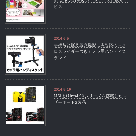
iPhone 5/5s用ICカードケース作成サー
ビス
2014-6-5
手持ちと据え置き撮影に両対応のマク
ロスライダーつきカメラ用ハンディス
タンド
2014-5-19
MSIよりIntel 9Xシリーズを搭載したマ
ザーボード3製品