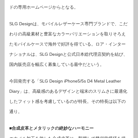
ザ
ー
ドの専用ホームページからとなる。
iPhone
5/5s
ケ
ー
SLG Designは、モバイルレザーケース専門ブランドで、こだ
ス
発
売
わりの高級素材と豊富なカラーバリエーションを取りそろえ
は
たモバイルケースで海外で好評を得ている。ロア・インター
ナショナルは、SLG Designと公式日本総代理店契約を結び、
国内販売店を幅広く募集している最中だという。
今回発売する「SLG Design iPhone5/5s D4 Metal Leather
Diary」は、高級感のあるデザインと端末のスリムさに最適化
したフィット感を考慮しているのが特長。その特長は以下の
通り。
■合成皮革とメタリックの絶妙なハーモニー