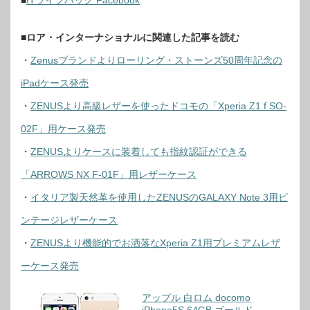
■
ロア・インターナショナルに関連した記事を読む
・
Zenusブランドよりローリング・ストーンズ50周年記念の
iPadケース発売
・
ZENUSより高級レザーを使ったドコモの「Xperia Z1 f SO-
02F」用ケース発売
・
ZENUSよりケースに装着しても指紋認証ができる
「ARROWS NX F-01F」用レザーケース
・
イタリア製天然革を使用したZENUSのGALAXY Note 3用ビ
ンテージレザーケース
・
ZENUSより機能的でお洒落なXperia Z1用プレミアムレザ
ーケース発売
アップル 白ロム docomo
iPhone5S 64GB ゴールド