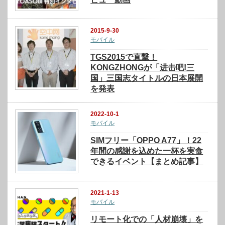
2015-9-30
モバイル
TGS2015で直撃！
KONGZHONGが「进击吧!三
国」三国志タイトルの日本展開
を発表
2022-10-1
モバイル
SIMフリー「OPPO A77」！22
年間の感謝を込めた一杯を実食
できるイベント【まとめ記事】
2021-1-13
モバイル
リモート化での「人材崩壊」を