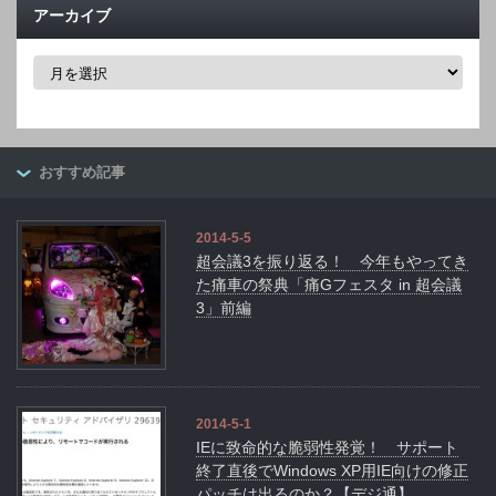
アーカイブ
ア
ー
カ
イ
ブ
おすすめ記事
2014-5-5
超会議3を振り返る！ 今年もやってき
た痛車の祭典「痛Gフェスタ in 超会議
3」前編
2014-5-1
IEに致命的な脆弱性発覚！ サポート
終了直後でWindows XP用IE向けの修正
パッチは出るのか？【デジ通】