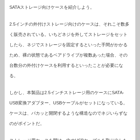
出
し
SATAストレージ向けケースを紹介しよう。
た
い
と
き
2.5インチの外付けストレージ向けのケースは、それこそ数多
に
便
利
く販売されている。いちどネジを外してストレージをセット
な
USB3.0
対
したら、ネジでストレージを固定するといった手間がかかる
応
ケ
ため、裸の状態であるベアドライブが複数あった場合、その
ー
ス
は
台数分の外付けケースを利用するといったことが必要にな
る。
しかし、本製品は2.5インチストレージ用のケースにSATA-
USB変換アダプター、USBケーブルがセットになっている。
ケースは、パカッと開閉するような構造なのでネジいらずな
のがポイントだ。