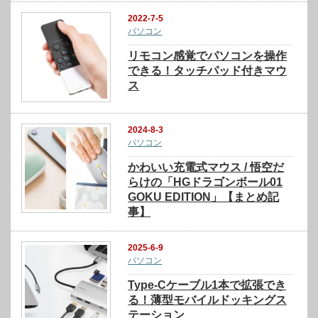
2022-7-5
パソコン
リモコン感覚でパソコンを操作
できる！タッチパッド付きマウ
ス
2024-8-3
パソコン
かわいい充電式マウス / 悟空だ
らけの「HGドラゴンボール01
GOKU EDITION」【まとめ記
事】
2025-6-9
パソコン
Type-Cケーブル1本で拡張でき
る！薄型モバイルドッキングス
テーション