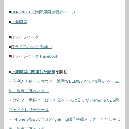
■
DN-84878 上海問屋限定販売ページ
■
上海問屋
■
ITライフハック
■
ITライフハック Twitter
■
ITライフハック Facebook
■
上海問屋に関連した記事
を読む
・
左利きも使えるマウス 派手なLEDなので自宅用 or ゲーム
用～週末こぼれネタ～
・
財布？ 手帳？ ぱっと見ケースに見えないiPhone 5s/5用
フェイクレザーケース
・
iPhone 5/5s/5C向けのlightning端子搭載ドッグ、ただし色は
金～週末こぼれネタ～