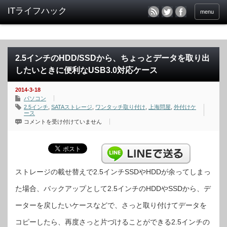
menu
2.5インチのHDD/SSDから、ちょっとデータを取り出
したいときに便利なUSB3.0対応ケース
2014-3-18
パソコン
2.5インチ
,
SATAストレージ
,
ワンタッチ取り付け
,
上海問屋
,
外付けケ
ース
2.5
コメントを受け付けていません
イ
ン
チ
の
HDD/SSD
か
ら、
ち
ストレージの載せ替えで2.5インチSSDやHDDが余ってしまっ
ょ
っ
た場合、バックアップとして2.5インチのHDDやSSDから、デ
と
デ
ー
ーターを戻したいケースなどで、さっと取り付けてデータを
タ
を
取
コピーしたら、再度さっと片づけることができる2.5インチの
り