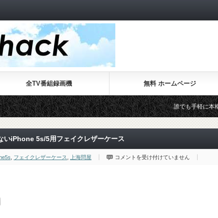
全TV番組録画機
無料 ホームページ
誰でも手軽に本格的なWebサイト
Phone 5s/5用フェイクレザーケース
財
ne5s
,
フェイクレザーケース
,
上海問屋
コメントを受け付けていません
布？
手
帳？
ぱ
っ
と
見
ケ
ー
ス