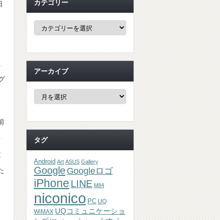
カテゴリー
日
カ
テ
ゴ
リ
ー
良
アーカイブ
グ
ア
ー
カ
イ
前
ブ
を
タグ
と
Android
Art
ASUS
Gallery
Google
Googleロゴ
た
iPhone
LINE
M84
niconico
PC
UQ
UQコミュニケーショ
WiMAX