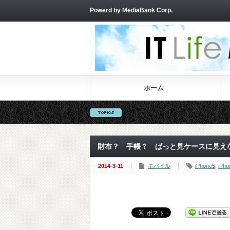
Powerd by MediaBank Corp.
ホーム
財布？ 手帳？ ぱっと見ケースに見えないi
2014-3-11
モバイル
iPhone5
,
iPho