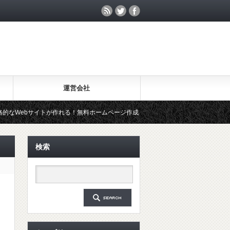
運営会社
が作れる！無料ホームページ作成ツール「Wix」を試してみた
20年
検索