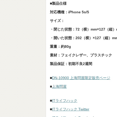
■製品仕様
対応機種：iPhone 5s/5
サイズ：
・閉じた状態：72（横）mm×127（縦）
・開いた状態：202（横）×127（縦）m
重量：約80g
素材：フェイクレザー、プラスチック
製品保証：初期不良2週間
■
DN-10900 上海問屋限定販売ページ
■
上海問屋
■
ITライフハック
■
ITライフハック Twitter