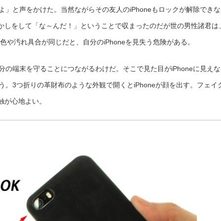
てよ」と声をかけた。当然ながらその友人のiPhoneもロックが解除でき
かしをして「な～んだ！」ということで収まったのだが世の男性諸君は
多い。色や汚れ具合が同じだと、自分のiPhoneを見失う危険がある。
自分の端末を守ることにつながるわけだ。そこで見た目がiPhoneに見え
よう。3つ折りの革財布のような外観で開くとiPhoneが顔を出す。フェイ
触が心地よい。