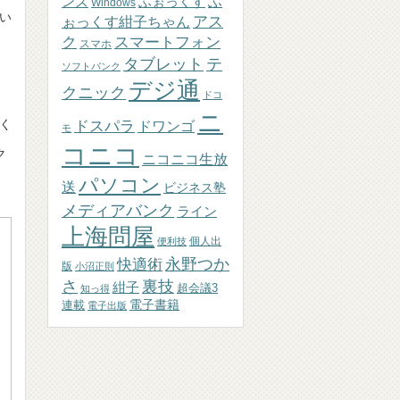
ふぉっくす
ふ
ンズ
Windows
ない
アス
ぉっくす紺子ちゃん
ク
スマートフォン
スマホ
、
テ
タブレット
ソフトバンク
デジ通
クニック
ドコ
ニ
なく
ドスパラ
ドワンゴ
モ
コニコ
ク
ニコニコ生放
パソコン
送
ビジネス塾
メディアバンク
ライン
上海問屋
個人出
便利技
永野つか
快適術
版
小沼正則
さ
裏技
紺子
超会議3
知っ得
連載
電子書籍
電子出版