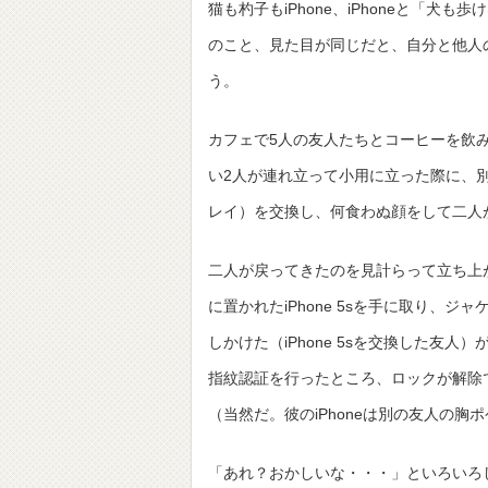
猫も杓子もiPhone、iPhoneと「犬も歩
のこと、見た目が同じだと、自分と他人のi
う。
カフェで5人の友人たちとコーヒーを飲
い2人が連れ立って小用に立った際に、別の
レイ）を交換し、何食わぬ顔をして二人
二人が戻ってきたのを見計らって立ち上
に置かれたiPhone 5sを手に取り
しかけた（iPhone 5sを交換した友人
指紋認証を行ったところ、ロックが解除
（当然だ。彼のiPhoneは別の友人の胸
「あれ？おかしいな・・・」といろいろ