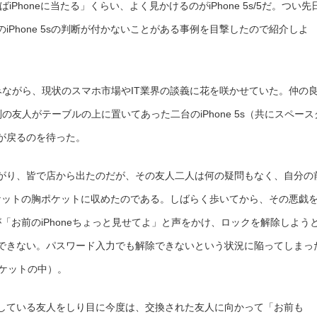
けばiPhoneに当たる」くらい、よく見かけるのがiPhone 5s/5だ。つい先
に
見
え
Phone 5sの判断が付かないことがある事例を目撃したので紹介しよ
な
い
iPhone
5s/5
用
フ
ェ
みながら、現状のスマホ市場やIT業界の談義に花を咲かせていた。仲の
イ
ク
レ
友人がテーブルの上に置いてあった二台のiPhone 5s（共にスペース
ザ
ー
ケ
が戻るのを待った。
ー
ス
は
がり、皆で店から出たのだが、その友人二人は何の疑問もなく、自分の
、ジャケットの胸ポケットに収めたのである。しばらく歩いてから、その悪戯
）が「お前のiPhoneちょっと見せてよ」と声をかけ、ロックを解除しよう
できない。パスワード入力でも解除できないという状況に陥ってしまっ
ポケットの中）。
している友人をしり目に今度は、交換された友人に向かって「お前も