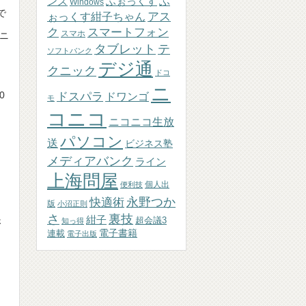
ふぉっくす
ふ
ンズ
Windows
で
アス
ぉっくす紺子ちゃん
ク
スマートフォン
スマホ
ニ
テ
タブレット
ソフトバンク
デジ通
クニック
ドコ
ニ
0
ドスパラ
ドワンゴ
モ
コニコ
ニコニコ生放
パソコン
送
ビジネス塾
メディアバンク
ライン
上海問屋
個人出
便利技
永野つか
快適術
版
小沼正則
さ
裏技
紺子
超会議3
さ
知っ得
連載
電子書籍
電子出版