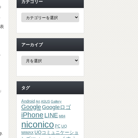
カテゴリー
』
カ
に
テ
ゴ
発表
リ
ー
アーカイブ
、
ア
ー
」
カ
イ
ブ
タグ
」
Android
Art
ASUS
Gallery
Google
Googleロゴ
iPhone
LINE
M84
niconico
PC
UQ
UQコミュニケーショ
WiMAX
ネ