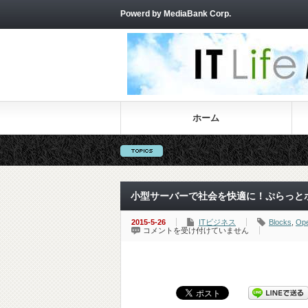
Powerd by MediaBank Corp.
ホーム
小型サーバーで社会を快適に！ぷらっとホー
2015-5-26
ITビジネス
Blocks
,
Op
小
コメントを受け付けていません
型
サ
ー
バ
ー
で
社
会
を