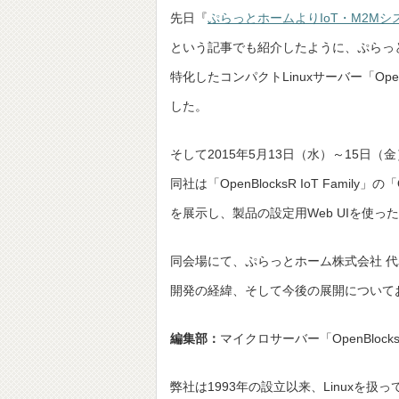
快
先日『
適
ぷらっとホームよりIoT・M2Mシス
に！
ぷ
という記事でも紹介したように、ぷらっとホーム
ら
っ
と
特化したコンパクトLinuxサーバー「OpenBlo
ホ
ー
ム
した。
が
歩
ん
で
そして2015年5月13日（水）～15日（金
き
た
「OpenBlocks」
同社は「OpenBlocksR IoT Family」の
の
15
年
を展示し、製品の設定用Web UIを使
は
同会場にて、ぷらっとホーム株式会社 代表取
開発の経緯、そして今後の展開について
編集部：
マイクロサーバー「OpenBlo
弊社は1993年の設立以来、Linuxを