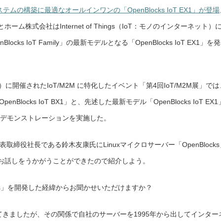
テムの構築に最適なオールインワンの「OpenBlocks IoT EX1」が登場
株式会社はInternet of Things（IoT：モノのインターネット）
cks IoT Family」の最新モデルとなる「OpenBlocks IoT EX1」を
）に開催されたIoT/M2M に特化したイベント「第4回IoT/M2M展」では
「OpenBlocks IoT BX1」と、先述した最新モデル「OpenBlocks IoT EX1
ったデモンストレーションを実施した。
締役社長である鈴木友康氏にLinuxマイクロサーバー「OpenBlocks
お話しをうかがうことができたので紹介しよう。
cks」を開発した経緯からお聞かせいただけますか？
扱ってきましたが、その関係で自社のサーバーを1995年から出してインター