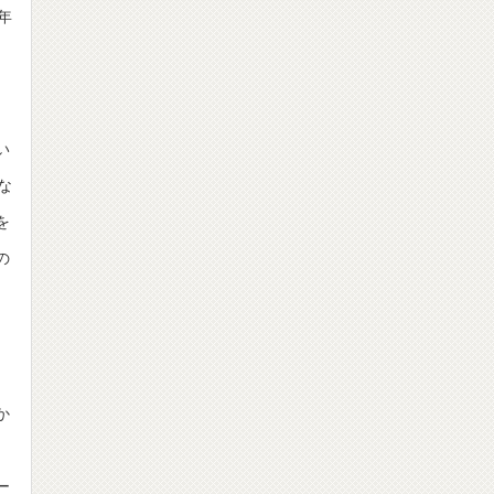
年
い
な
を
の
か
々
ー