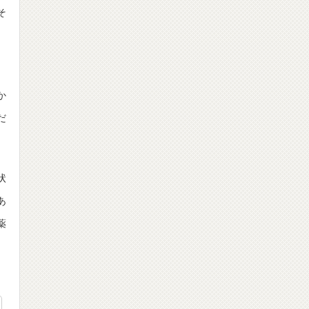
そ
、
か
だ
状
あ
薬
。