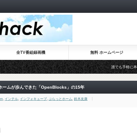
全TV番組録画機
無料 ホームページ
誰でも手軽に本格的なWebサイ
ムが歩んできた「OpenBlocks」の15年
en
,
インテル
,
インフォキューブ
,
ぷらっとホーム
,
鈴木友康