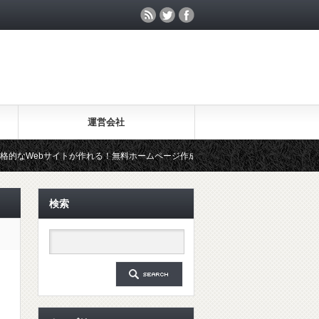
運営会社
トが作れる！無料ホームページ作成ツール「Wix」を試してみた
20
検索