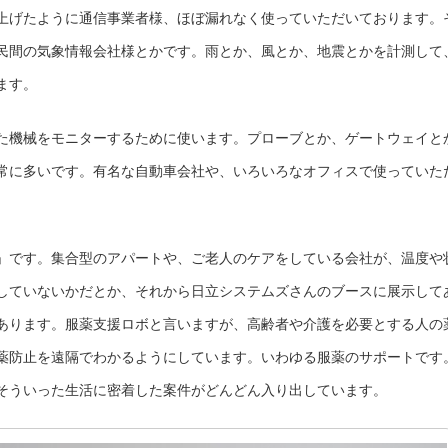
上げたように通信事業者様、ほぼ漏れなく使っていただいております。
民間の気象情報会社様とかです。雨とか、風とか、地震とかを計測して
ます。
た機械をモニターするために使います。プローブとか、ゲートウェイと
常に多いです。有名な自動車会社や、いろいろなオフィスで使っていた
」です。集合型のアパートや、ご老人のケアをしている会社が、温度や
していないかだとか、それから日立システムズさんのブースに展示して
あります。服薬支援ロボと言いますが、高齢者や介護を必要とする人の
薬防止を遠隔でわかるようにしています。いわゆる服薬のサポートです
そういった生活に密着した案件がどんどん入り出しています。