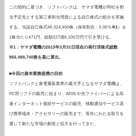
提
携！
この契約に基づき、ソフトバンクは、ヤマダ電機が同社を割
総
額
当予定先とする第三者割当増資による自己株式の処分を実施
227
億
6,100
する。当該自己株式48,324,400株（保有割合：5.00％
※1
）を
万
円
で
1株当たり471円、総額227億6,100万円で引き受ける。
ヤ
マ
ダ
※1：ヤマダ電機の2015年3月31日現在の発行済株式総数
電
機
966,489,740株を基に算出。
の
株
式
48,324,400
株
■今回の資本業務提携の目的
を
取
得
ソフトバンクと家電量販業界の最大手となるヤマダ電機は、
は
PC用ソフトの販売に始まり、ADSLや光ファイバーによる高
速インターネット接続サービスの販売、移動通信サービス及
び携帯端末・アクセサリーの販売まで、長年にわたる取引を
通じて新たな市場の創造と拡大を行ってきた。