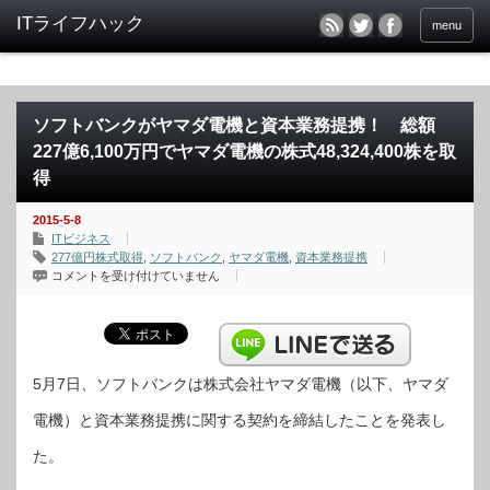
menu
ソフトバンクがヤマダ電機と資本業務提携！ 総額
227億6,100万円でヤマダ電機の株式48,324,400株を取
得
2015-5-8
ITビジネス
277億円株式取得
,
ソフトバンク
,
ヤマダ電機
,
資本業務提携
ソ
コメントを受け付けていません
フ
ト
バ
ン
ク
が
ヤ
マ
5月7日、ソフトバンクは株式会社ヤマダ電機（以下、ヤマダ
ダ
電
電機）と資本業務提携に関する契約を締結したことを発表し
機
と
資
た。
本
業
務