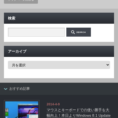
検索
アーカイブ
ア
ー
カ
イ
ブ
おすすめ記事
2014-4-9
マウスとキーボードでの使い勝手を大
幅向上！本日よりWindows 8.1 Update