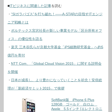
■
ITビジネスに関連した記事
を読む
・
“SIガラパゴス”を打ち破れ！――A-STARの目指すITエンジ
ニア戦略とは
・
ボルテックス宮沢社長が新しい事業モデル「区分所有オフ
ィス」の優位性を語る
・
楽天 三木谷氏らが京都大学基金「iPS細胞研究基金」へ約5
億円を寄付
・
NTT Com、「Global Cloud Vision 2015」に関する説明会
を開催
・
日本が成長し、より豊かになっていくことを祈念！安倍総
理が「新経済サミット2015」で挨拶
SoftBank版 iPhone 6 Plus
128GB ゴールド 白ロム
Apple 5.5インチ [エレクトロニ