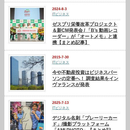
2024-8-3
ITビジネス
ゼスプリ栄養改革プロジェクト
＆新CM発表会 / 「B’s 動画レコ
ーダー」が「オートメモ」と連
携【まとめ記事】
2015-7-30
ITビジネス
今や不動産投資はビジネスパー
ソンの定番へ！ 調査結果をイン
ヴァランスが発表
2025-7-13
ITビジネス
デジタル名刺「プレーリーカー
ド」/撮影プラットフォーム