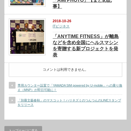
「AMI PHOTO」【まとめ記
事】
2018-10-26
ITビジネス
「ANYTIME FITNESS」が離島
などを含め全国にヘルスマシン
を寄贈する新プロジェクトを発
表
コメントは利用できません。
専用カウンター設置で「YAMADA SIM powered by U-mobile」への乗り換
え（MNP）が即日可能に！
「別冊文藝春秋」のマスコット！ハリネズミのつんつんのLINEスタンプ
をリリース
トップページに戻る