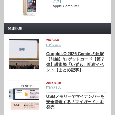
クス]
Apple Computer
関連記事
2026-6-6
ITビジネス
Google I/O 2026 Geminiの反撃
【前編】/ロゲットカード【第７
弾】護衛艦「いずも」配布イベ
ント【まとめ記事】
2015-9-10
ITビジネス
USBメモリーでマイナンバーを
安全管理する「マイガード」を
発売