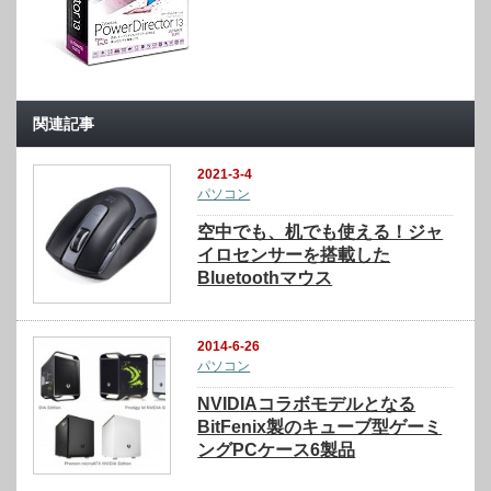
関連記事
2021-3-4
パソコン
空中でも、机でも使える！ジャ
イロセンサーを搭載した
Bluetoothマウス
2014-6-26
パソコン
NVIDIAコラボモデルとなる
BitFenix製のキューブ型ゲーミ
ングPCケース6製品