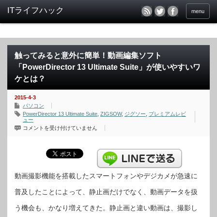
menu
触ってみると意外に簡単！動画編集ソフト
「PowerDirector 13 Ultimate Suite」が使いやすいワ
ケとは？
2015-4-3
パソコン
PowerDirector 13 Ultimate Suite
,
ZIGSOW
,
ジグソー
,
プレミアムレビ
ュー
触
コメントを受け付けていません
っ
て
み
る
と
意
外
に
動画撮影機能を搭載したスマートフォンやデジカメが急速に
簡
単！
普及したことによって、静止画だけでなく、動画データを扱
動
画
編
う機会も、かなり増えてきた。静止画と違い動画は、撮影し
集
ソ