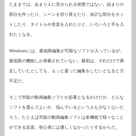
フ
たままでは、あまり人に見せられる状態ではない。始まりの
ト
「PowerDirector
13
部分を作ったり、シーンを切り替えたり、余計な部分をカッ
Ultimate
Suite」
トしたり、タイトルや音楽を入れたりと、いろいろと手を入
が
使
い
れたくなる。
や
す
い
ワ
ケ
Windowsには、最低限編集が可能なソフトが入っているが、
と
は？
最低限の機能しか搭載されていない。最初は、それだけで満
は
足していたとしても、もっと凝った編集をしたいとなると力
不足だ。
そこで市販の動画編集ソフトが必要となるわけだが、どんな
ソフトを選んでよいか、悩んでいるという人も少なくないだ
ろう。たとえば市販の動画編集ソフトは多機能で様々なこと
ができる反面、初心者には優しくなかったりするからだ。