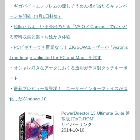
・
ギガバイトエンブレムの流しそうめん機が当たるキャンペ
ーンを開催（4月1日特集）
・
絵師たちよ、いま外出のとき「VAIO Z Canvas」ではかど
る資料収集と楽々お絵かき体験
・
PCビギナーでも問題なし！ ZIGSOWユーザーが「Acronis
True Image Unlimited for PC and Mac」を試す
・
オシャレ好きなアナタにおくる透明ガラス製タッチキーボ
ード
・
最新プレビュー版登場！ ユーザーインターフェイスが進
化したWindows 10
PowerDirector 13 Ultimate Suite 通
常版 [DVD-ROM]
サイバーリンク
2014-10-10