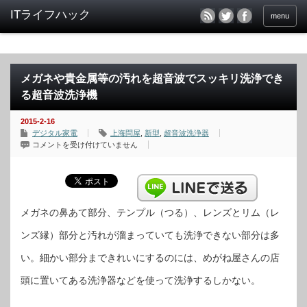
menu
メガネや貴金属等の汚れを超音波でスッキリ洗浄でき
る超音波洗浄機
2015-2-16
デジタル家電
上海問屋
,
新型
,
超音波洗浄器
メ
コメントを受け付けていません
ガ
ネ
や
貴
金
属
等
の
メガネの鼻あて部分、テンプル（つる）、レンズとリム（レ
汚
れ
ンズ縁）部分と汚れが溜まっていても洗浄できない部分は多
を
超
音
い。細かい部分まできれいにするのには、めがね屋さんの店
波
で
ス
頭に置いてある洗浄器などを使って洗浄するしかない。
ッ
キ
リ