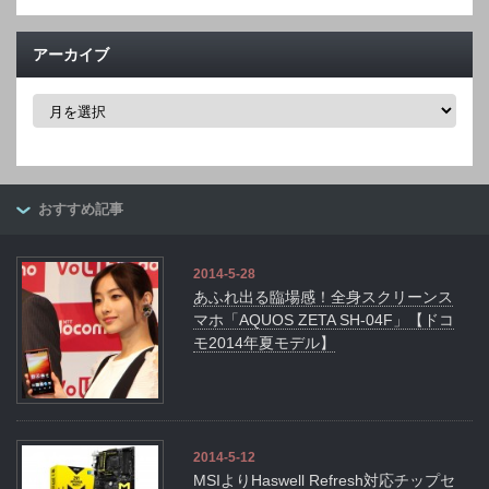
アーカイブ
ア
ー
カ
イ
ブ
おすすめ記事
2014-5-28
あふれ出る臨場感！全身スクリーンス
マホ「AQUOS ZETA SH-04F」【ドコ
モ2014年夏モデル】
2014-5-12
MSIよりHaswell Refresh対応チップセ