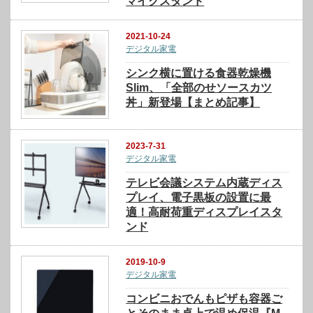
マイクスタンド
2021-10-24
デジタル家電
シンク横に置ける食器乾燥機
Slim、「全部のせソースカツ
丼」新登場【まとめ記事】
2023-7-31
デジタル家電
テレビ会議システム内蔵ディス
プレイ、電子黒板の設置に最
適！高耐荷重ディスプレイスタ
ンド
2019-10-9
デジタル家電
コンビニおでんもピザも容器ご