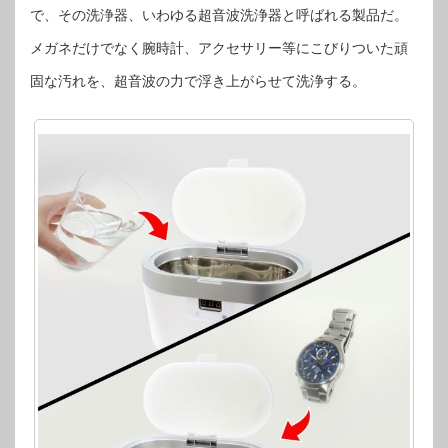
洗
で、その洗浄器、いわゆる超音波洗浄器と呼ばれる製品だ。
浄
で
き
メガネだけでなく腕時計、アクセサリー等にこびりついた頑
る
超
音
固な汚れを、超音波の力で浮き上がらせて洗浄する。
波
洗
浄
機
は