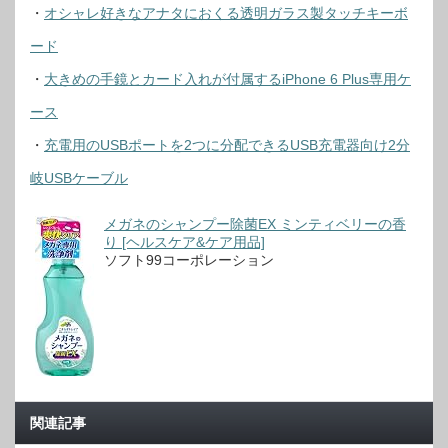
・
オシャレ好きなアナタにおくる透明ガラス製タッチキーボ
ード
・
大きめの手鏡とカード入れが付属するiPhone 6 Plus専用ケ
ース
・
充電用のUSBポートを2つに分配できるUSB充電器向け2分
岐USBケーブル
メガネのシャンプー除菌EX ミンティベリーの香
り [ヘルスケア&ケア用品]
ソフト99コーポレーション
関連記事