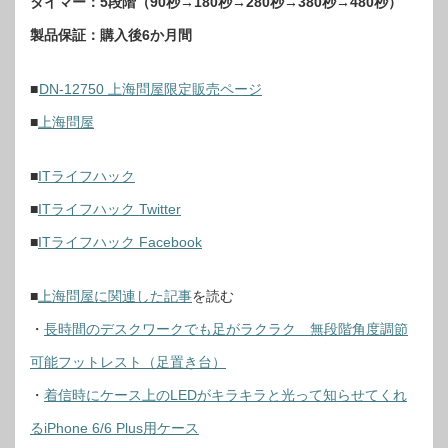
タイマー：5段階（90秒→180秒→280秒→380秒→480秒）
製品保証：購入後6か月間
■
DN-12750 上海問屋限定販売ページ
■
上海問屋
■
ITライフハック
■
ITライフハック Twitter
■
ITライフハック Facebook
■
上海問屋に関連した記事
を読む
・
長時間のデスクワークでも足がラクラク 無段階角度調節
可能フットレスト（足置き台）
・
着信時にケース上のLEDがキラキラと光って知らせてくれ
るiPhone 6/6 Plus用ケース