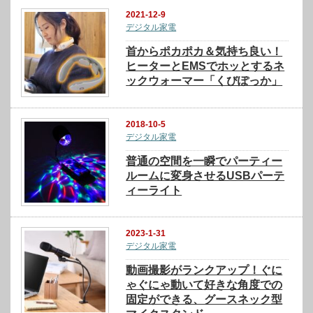
2021-12-9
デジタル家電
首からポカポカ＆気持ち良い！
ヒーターとEMSでホッとするネ
ックウォーマー「くびぽっか」
2018-10-5
デジタル家電
普通の空間を一瞬でパーティー
ルームに変身させるUSBパーテ
ィーライト
2023-1-31
デジタル家電
動画撮影がランクアップ！ぐに
ゃぐにゃ動いて好きな角度での
固定ができる、グースネック型