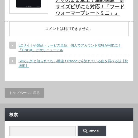
とそのまま卓上で温め保温『M
サイズピザにも対応！「フード
ウォーマープレートミニ」』
コメントは利用できません。
ECサイトや製品・サービス単位、個人でアカウント取得が可能に！
「LINE@」が大リニューアル
Siriの以外と知られてない機能！iPhoneで今流れている曲を調べる技【快
適術】
トップページに戻る
検索