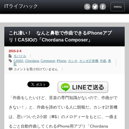
menu
これ凄い！ なんと鼻歌で作曲できるiPhoneアプ
リ！CASIOの「Chordana Composer」
2015-2-4
モバイル
CASIO
,
Chordana
,
Composer
,
iPhone
,
カシオ
,
カシオ計算機
,
作曲
,
鼻
歌
こ
コメントを受け付けていません
れ
凄
い！
な
ん
と
鼻
歌
「作曲をしたいけど、音楽の専門知識がないので、作曲がで
で
作
きない！」と、作曲を諦めている人に朗報だ。カシオ計算機
曲
で
き
は、思いついた2小節（
※1
）のメロディーをもとに、一曲ま
る
iPhone
ア
るごと自動作曲してくれるiPhone用アプリ「Chordana
プ