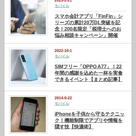
2025-2-21
モバイル
スマホ会計アプリ「FinFin」シ
リーズの累計20万DL突破を記
念！200名限定「税理士へのお
悩み相談キャンペーン」開催
2022-10-1
モバイル
SIMフリー「OPPO A77」！22
年間の感謝を込めた一杯を実食
できるイベント【まとめ記事】
2014-9-22
モバイル
iPhoneを子供から守るテクニッ
ク！機能制限でアプリや情報を
隠す技【快適術】