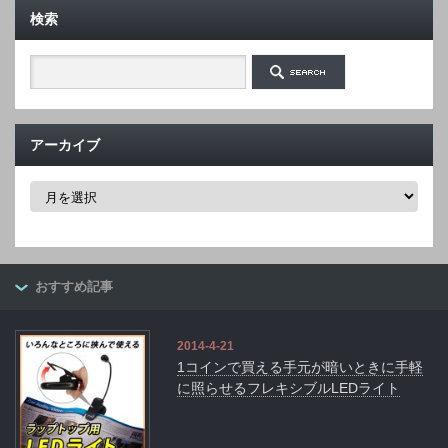
検索
アーカイブ
ア
ー
カ
イ
ブ
おすすめ記事
2014-4-21
1コインで買える手元が暗いときに手軽
に照らせるフレキシブルLEDライト