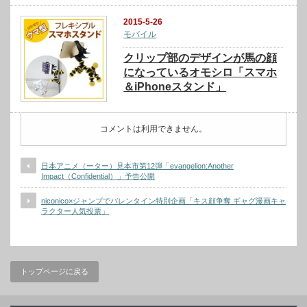
2015-5-26
モバイル
クリップ部のデザインが馬の顔
になっているオモシロ「スマホ
＆iPhoneスタンド」
コメントは利用できません。
日本アニメ（ーター）見本市第12弾「evangelion:Another
Impact（Confidential）」予告公開
niconico×ジャンプでバレンタイン特別企画「キス顔争奪 ギャグ漫画キャ
ラクター人気投票」
トップページに戻る