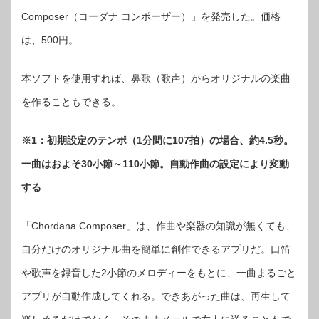
リ！
CASIO
Composer（コーダナ コンポーザー）」を発売した。価格
の
「Chordana
は、500円。
Composer」
は
本ソフトを使用すれば、鼻歌（歌声）からオリジナルの楽曲
を作ることもできる。
※1：初期設定のテンポ（1分間に107拍）の場合、約4.5秒。
一曲はおよそ30小節～110小節。自動作曲の設定により変動
する
「Chordana Composer」は、作曲や楽器の知識が無くても、
自分だけのオリジナル曲を簡単に創作できるアプリだ。口笛
や歌声を録音した2小節のメロディーをもとに、一曲まるごと
アプリが自動作成してくれる。できあがった曲は、再生して