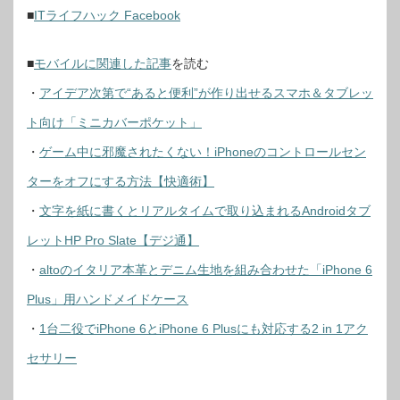
■
ITライフハック Facebook
■
モバイルに関連した記事
を読む
・
アイデア次第で“あると便利”が作り出せるスマホ＆タブレッ
ト向け「ミニカバーポケット」
・
ゲーム中に邪魔されたくない！iPhoneのコントロールセン
ターをオフにする方法【快適術】
・
文字を紙に書くとリアルタイムで取り込まれるAndroidタブ
レットHP Pro Slate【デジ通】
・
altoのイタリア本革とデニム生地を組み合わせた「iPhone 6
Plus」用ハンドメイドケース
・
1台二役でiPhone 6とiPhone 6 Plusにも対応する2 in 1アク
セサリー