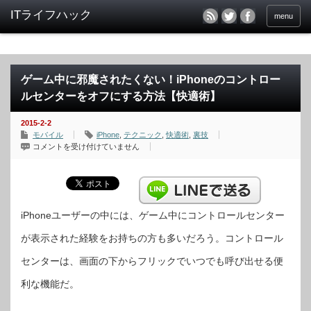
menu
ゲーム中に邪魔されたくない！iPhoneのコントロー
ルセンターをオフにする方法【快適術】
2015-2-2
モバイル
iPhone
,
テクニック
,
快適術
,
裏技
ゲ
コメントを受け付けていません
ー
ム
中
に
邪
魔
さ
れ
iPhoneユーザーの中には、ゲーム中にコントロールセンター
た
く
が表示された経験をお持ちの方も多いだろう。コントロール
な
い！
iPhone
センターは、画面の下からフリックでいつでも呼び出せる便
の
コ
ン
利な機能だ。
ト
ロ
ー