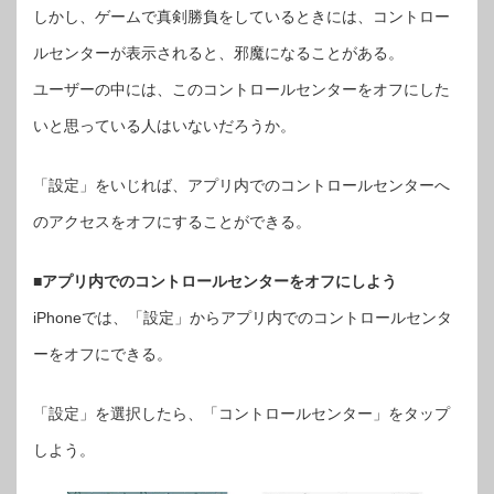
ル
しかし、ゲームで真剣勝負をしているときには、コントロー
セ
ン
タ
ルセンターが表示されると、邪魔になることがある。
ー
を
オ
ユーザーの中には、このコントロールセンターをオフにした
フ
に
す
いと思っている人はいないだろうか。
る
方
法
【快
「設定」をいじれば、アプリ内でのコントロールセンターへ
適
術】
は
のアクセスをオフにすることができる。
■アプリ内でのコントロールセンターをオフにしよう
iPhoneでは、「設定」からアプリ内でのコントロールセンタ
ーをオフにできる。
「設定」を選択したら、「コントロールセンター」をタップ
しよう。