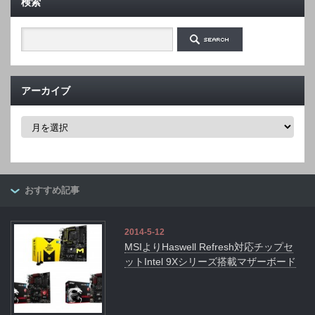
検索
アーカイブ
ア
ー
カ
イ
ブ
おすすめ記事
2014-5-12
MSIよりHaswell Refresh対応チップセ
ットIntel 9Xシリーズ搭載マザーボード