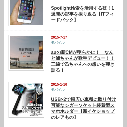
Spotlight検索を活用する技！1
週間の記事を振り返る【ITフィ
ードバック】
2015-7-17
モバイル
auの新CMが明らかに！ なん
と浦ちゃんが歌手デビュー！！
三線で乙ちゃんへの想いを弾き
語る！
2015-1-16
モバイル
USB×2で幅広い車種に取り付け
可能なシガーソケット装着型ス
マホホルダー【新イケショップ
のレアもの】