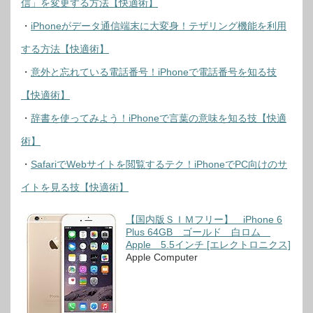
信」を変更する方法【快適術】
・
iPhoneがデータ通信端末に大変身！テザリング機能を利用
する方法【快適術】
・
意外と忘れている電話番号！iPhoneで電話番号を知る技
【快適術】
・
辞書を使ってみよう！iPhoneで言葉の意味を知る技【快適
術】
・
SafariでWebサイトを閲覧するテク！iPhoneでPC向けのサ
イトを見る技【快適術】
【国内版ＳＩＭフリー】 iPhone 6
Plus 64GB ゴールド 白ロム
Apple 5.5インチ [エレクトロニクス]
Apple Computer