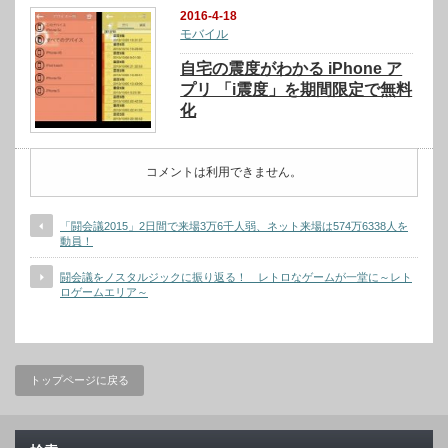
2016-4-18
モバイル
自宅の震度がわかる iPhone ア
プリ 「i震度」を期間限定で無料
化
コメントは利用できません。
「闘会議2015」2日間で来場3万6千人弱、ネット来場は574万6338人を
動員！
闘会議をノスタルジックに振り返る！ レトロなゲームが一堂に～レト
ロゲームエリア～
トップページに戻る