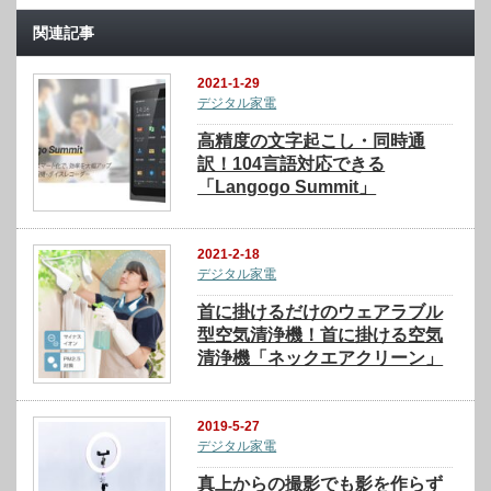
関連記事
2021-1-29
デジタル家電
高精度の文字起こし・同時通
訳！104言語対応できる
「Langogo Summit」
2021-2-18
デジタル家電
首に掛けるだけのウェアラブル
型空気清浄機！首に掛ける空気
清浄機「ネックエアクリーン」
2019-5-27
デジタル家電
真上からの撮影でも影を作らず