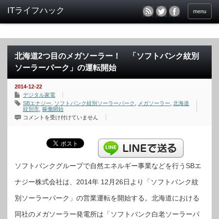
menu
北海道2つ目のメガソーラー！ 「ソフトバンク紋別
ソーラーパーク」の運転開始
2014-12-22
デジタル家電
SBエナジー
,
ソフトバンク紋別ソーラーパーク
,
メガソーラー
,
北海道
紋別市
,
稼働開始
北
コメントを受け付けていません
海
道
2
つ
目
の
メ
ガ
ソフトバンクグループで自然エネルギー事業などを行うSBエ
ソ
ー
ナジー株式会社は、2014年 12月26日より「ソフトバンク紋
ラ
ー！
「ソ
別ソーラーパーク」の営業運転を開始する。北海道における
フ
ト
バ
同社のメガソーラー発電所は「ソフトバンク白老ソーラーパ
ン