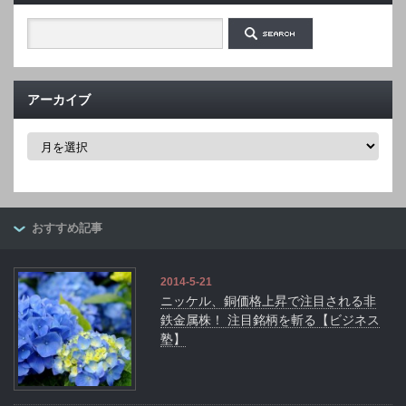
アーカイブ
ア
ー
カ
イ
ブ
おすすめ記事
2014-5-21
ニッケル、銅価格上昇で注目される非
鉄金属株！ 注目銘柄を斬る【ビジネス
塾】