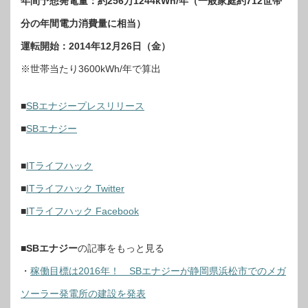
年間予想発電量：約256万1244kWh/年（一般家庭約712世帯
分の年間電力消費量に相当）
運転開始：2014年12月26日（金）
※世帯当たり3600kWh/年で算出
■
SBエナジープレスリリース
■
SBエナジー
■
ITライフハック
■
ITライフハック Twitter
■
ITライフハック Facebook
■
SBエナジー
の記事をもっと見る
・
稼働目標は2016年！ SBエナジーが静岡県浜松市でのメガ
ソーラー発電所の建設を発表