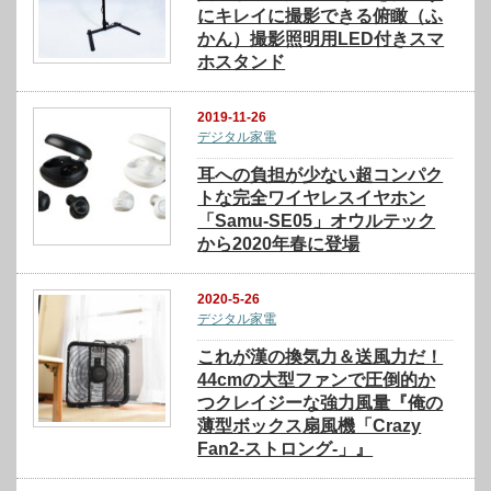
にキレイに撮影できる俯瞰（ふ
かん）撮影照明用LED付きスマ
ホスタンド
2019-11-26
デジタル家電
耳への負担が少ない超コンパク
トな完全ワイヤレスイヤホン
「Samu-SE05」オウルテック
から2020年春に登場
2020-5-26
デジタル家電
これが漢の換気力＆送風力だ！
44cmの大型ファンで圧倒的か
つクレイジーな強力風量『俺の
薄型ボックス扇風機「Crazy
Fan2-ストロング-」』