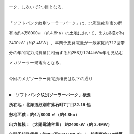
ク
紋
ーク」に次いで2つ目となる。
別
ソ
ー
ラ
「ソフトバンク紋別ソーラーパーク」は、北海道紋別市の所
ー
パ
ー
有地約4万8000㎡（約4.8ha）の土地において、出力規模が約
ク」
の
運
2400kW（約2.4MW）、年間予想発電量が一般家庭約712世帯
転
開
分の年間電力消費量に相当する約256万1244kWh/年を見込む
始
は
メガソーラー発電所となる。
今回のメガソーラー発電所概要は以下の通り
■「ソフトバンク紋別ソーラーパーク」概要
所在地：北海道紋別市落石町7丁目32-19 他
敷地面積：約4万8000 ㎡（約4.8ha）
出力規模：（太陽電池容量） 約2400kW（約 2.4MW）