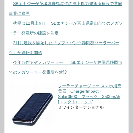
・
SBエナジーが茨城県鹿島港沖の洋上風力発電所建設で共同
事業に参画
・
稼働は12月上旬！ SBエナジーが富山県富山市でのメガソ
ーラー発電所の建設を決定
・
2月に建設を開始した「ソフトバンク静岡葵ソーラーパー
ク」が運転を開始
・
今年も作るぞメガソーラー！ SBエナジーが静岡県静岡市
でのメガソーラー発電所を建設
ソーラーチャージャー スマホ用充
電器 ChargerImpact・
Solar3500 ブラック 3500mAh
[エレクトロニクス]
ミワインターナショナル