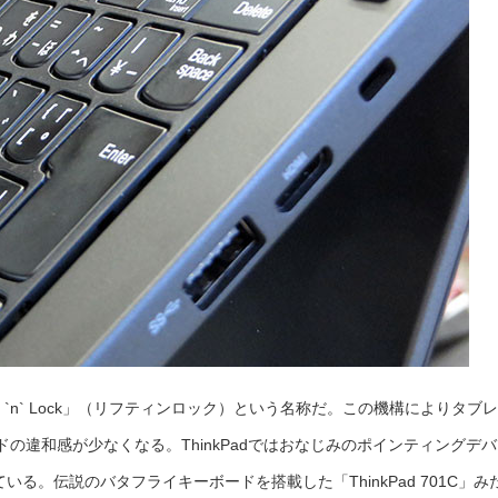
 `n` Lock」（リフティンロック）という名称だ。この機構によりタブレ
の違和感が少なくなる。ThinkPadではおなじみのポインティングデバ
っている。伝説のバタフライキーボードを搭載した「ThinkPad 701C」み