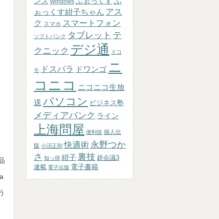
ふぉっくす
ふ
ンズ
Windows
アス
ぉっくす紺子ちゃん
ク
スマートフォン
スマホ
テ
タブレット
ソフトバンク
デジ通
クニック
ドコ
ニ
ドスパラ
ドワンゴ
モ
コニコ
ニコニコ生放
パソコン
送
ビジネス塾
メディアバンク
ライン
上海問屋
個人出
便利技
永野つか
快適術
版
小沼正則
さ
裏技
紺子
超会議3
知っ得
品
連載
電子書籍
電子出版
a
う