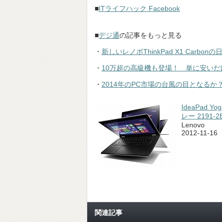
■
ITライフハック Facebook
■
デジ通
の記事をもっと見る
・
新しいレノボThinkPad X1 Carb
・
10万超の高級機も登場！ 単に安いだけで
・
2014年のPC市場の台風の目となるか？
IdeaPad Yo
レー 2191-2BJ
Lenovo
2012-11-16
関連記事