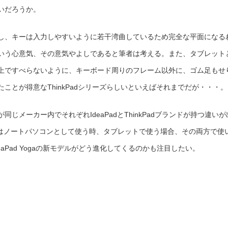
いだろうか。
し、キーは入力しやすいように若干湾曲しているため完全な平面になる
いう心意気、その意気やよしであると筆者は考える。また、タブレット
上ですべらないように、キーボード周りのフレーム以外に、ゴム足もせ
ことが得意なThinkPadシリーズらしいといえばそれまでだが・・・。
じメーカー内でそれぞれIdeaPadとThinkPadブランドが持つ違いが
Yogaはノートパソコンとして使う時、タブレットで使う場合、その両方で使
aPad Yogaの新モデルがどう進化してくるのかも注目したい。