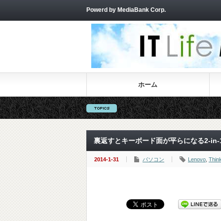
Powerd by MediaBank Corp.
ホーム
裏返すとキーボード面が平らになる2-in-1の
2014-1-31
パソコン
Lenovo
,
Thin