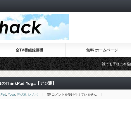
全TV番組録画機
無料 ホームページ
誰でも手軽に本格的なWebサイト
ThinkPad Yoga【デジ通】
裏
kPad
,
Yoga
,
デジ通
,
レノボ
コメントを受け付けていません
返
す
と
キ
ー
ボ
ー
ド
面
が