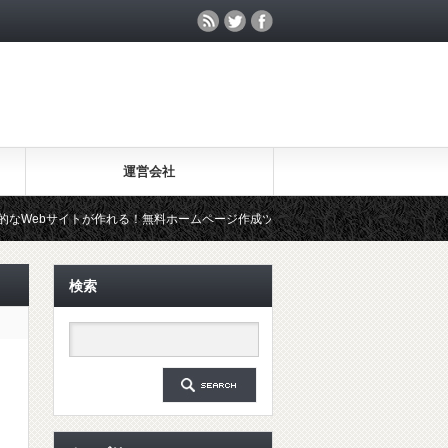
運営会社
が作れる！無料ホームページ作成ツール「Wix」を試してみた
20年
検索