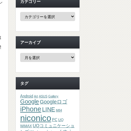
カテゴリー
ン
カ
テ
ゴ
リ
、
ー
は
アーカイブ
登
ア
ー
カ
イ
ブ
タグ
Android
Art
ASUS
Gallery
Google
Googleロゴ
iPhone
LINE
M84
niconico
PC
UQ
UQコミュニケーショ
WiMAX