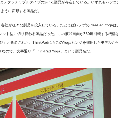
ースとデタッチャブルタイプの2-in-1製品が存在している。いずれもパソコ
平
ら
に
るように変形する製品だ。
な
る
2-
in-
1
、各社が様々な製品を投入している。たとえばレノボのIdeaPad Yogaは
の
ThinkPad
レット型に切り替わる製品だった。この液晶画面が360度回転する機構
Yoga【デ
ジ
通】
ンジ」と命名された。ThinkPadにもこのYogaヒンジを採用したモデルが
は
d なので、文字通り「ThinkPad Yoga」という製品名だ。