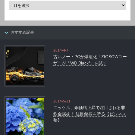
ア
ー
カ
イ
ブ
おすすめ記事
2014-4-7
古いノートPCが爆速化！ZIGSOWユー
ザーが「WD Black²」を試す
2014-5-21
ニッケル、銅価格上昇で注目される非
鉄金属株！ 注目銘柄を斬る【ビジネス
塾】