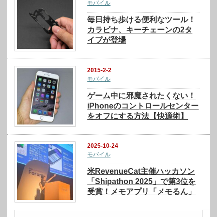
モバイル
毎日持ち歩ける便利なツール！
カラビナ、キーチェーンの2タ
イプが登場
2015-2-2
モバイル
ゲーム中に邪魔されたくない！
iPhoneのコントロールセンター
をオフにする方法【快適術】
2025-10-24
モバイル
米RevenueCat主催ハッカソン
「Shipathon 2025」で第3位を
受賞！メモアプリ「メモるん」