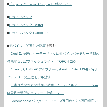
■
「Xperia Z3 Tablet Compact」特設サイト
■
ITライフハック
■
ITライフハック Twitter
■
ITライフハック Facebook
■
モバイルに関連した記事
を読む
・
Goal Zero製のソーラーパネルにモバイルバッテリー搭載の
多機能なLEDフラッシュライト「TORCH 250」
・
AnkerよりUSB-ACアダプター付きAnker Astro M3モバイル
バッテリーの上位モデル登場
・
日本企業の本気の技術が結実したモバイルノート！ Core
M搭載の新型レッツノート秋冬モデル
・
Chromebookいらないでしょ？ 3万円台から8万円程度で