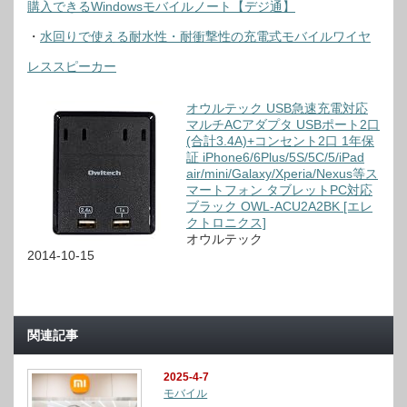
購入できるWindowsモバイルノート【デジ通】
・
水回りで使える耐水性・耐衝撃性の充電式モバイルワイヤ
レススピーカー
オウルテック USB急速充電対応
マルチACアダプタ USBポート2口
(合計3.4A)+コンセント2口 1年保
証 iPhone6/6Plus/5S/5C/5/iPad
air/mini/Galaxy/Xperia/Nexus等ス
マートフォン タブレットPC対応
ブラック OWL-ACU2A2BK [エレ
クトロニクス]
オウルテック
2014-10-15
関連記事
2025-4-7
モバイル