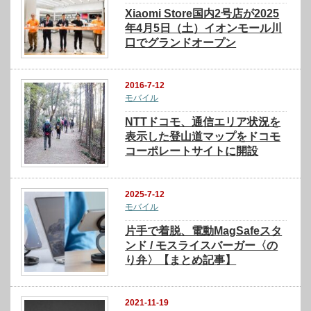
Xiaomi Store国内2号店が2025
年4月5日（土）イオンモール川
口でグランドオープン
2016-7-12
モバイル
NTTドコモ、通信エリア状況を
表示した登山道マップをドコモ
コーポレートサイトに開設
2025-7-12
モバイル
片手で着脱、電動MagSafeスタ
ンド / モスライスバーガー〈の
り弁〉【まとめ記事】
2021-11-19