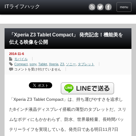
menu
「Xperia Z3 Tablet Compact」 発売記念！機能美を
伝える映像を公開
2014-11-6
モバイル
Compact
,
sony
,
Tablet
,
Xperia
,
Z3
,
ソニー
,
タブレット
「Xperia
コメントを受け付けていません
Z3
Tablet
Compact」
発
売
記
念！
機
「Xperia Z3 Tablet Compact」は、持ち運びやすさを追求し
能
美
た8インチ液晶ディスプレイ搭載の薄型のタブレットだ。スリ
を
伝
え
ムなボディにもかかわらず、防水、世界最軽量、長時間バッ
る
映
像
テリーライフを実現している。発売日である明日11月7日
を
公