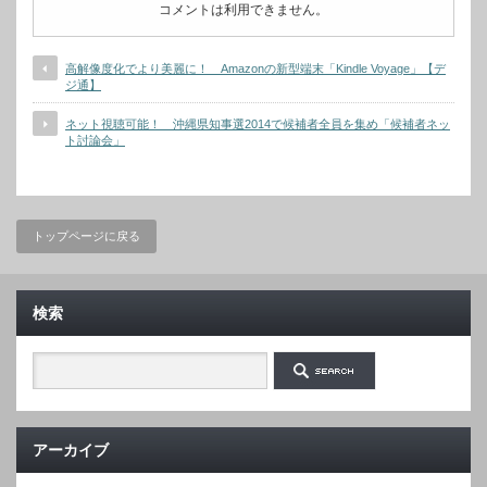
コメントは利用できません。
高解像度化でより美麗に！ Amazonの新型端末「Kindle Voyage」【デ
ジ通】
ネット視聴可能！ 沖縄県知事選2014で候補者全員を集め「候補者ネッ
ト討論会」
トップページに戻る
検索
アーカイブ