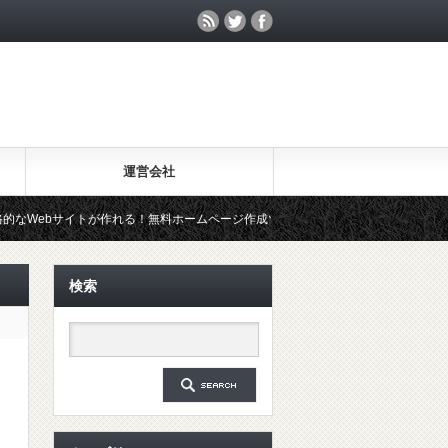
運営会社
トが作れる！無料ホームページ作成ツール「Wix」を試してみた
20
検索