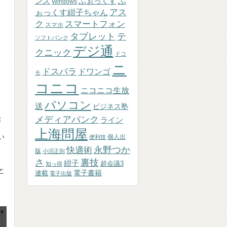
ふぉっくす
ふ
ンズ
Windows
アス
ぉっくす紺子ちゃん
ク
スマートフォン
スマホ
テ
タブレット
ソフトバンク
デジ通
クニック
ドコ
ニ
ドスパラ
ドワンゴ
モ
コニコ
ニコニコ生放
パソコン
送
ビジネス塾
メディアバンク
解
ライン
上海問屋
い
個人出
便利技
永野つか
快適術
版
小沼正則
さ
裏技
紺子
超会議3
知っ得
と
連載
電子書籍
電子出版