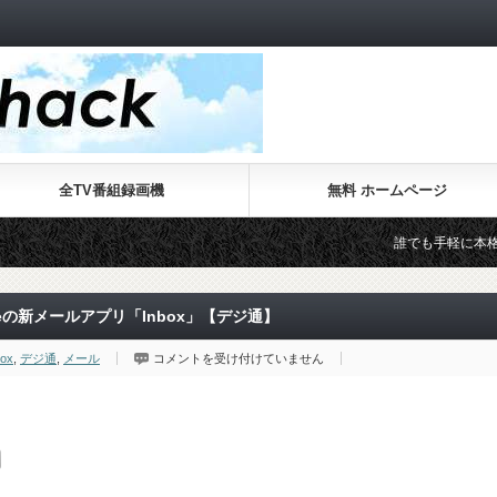
全TV番組録画機
無料 ホームページ
誰でも手軽に本格的なWebサイ
eの新メールアプリ「Inbox」【デジ通】
個
box
,
デジ通
,
メール
コメントを受け付けていません
別
メ
ー
ル
の
処
理
も
便
利