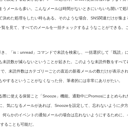
まうメールも多い。こんなメールは時間がないときにいちいち開いて処
て決めた処理をしたい時もある。そのような場合、SNS関連だけが集ま
トル一覧を見て、すべてのメールを一括チェックするようなことができる。
行き、「is：unread」コマンドで未読を検索し、一括選択して「既読」
も未読数が減らないということが起きた。このような未読件数をすべて
ようで、未読件数はカテゴリーごとの直近の新着メールの数だけが表示さ
もやするということがなくなった分、筆者的には非常にありがたい。
に使える保留こと「Snooze」機能。通勤中にPromosにまとめられ
、気になるメールがあれば、Snoozeを設定して、忘れないように夕
。何らかのイベントの通知メールの場合は忘れないようにするために、
定することも可能だ。