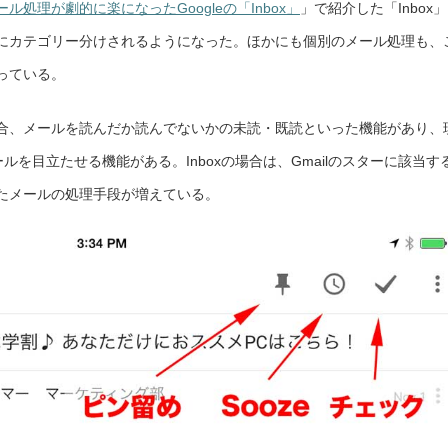
処理が劇的に楽になったGoogleの「Inbox」
に
」で紹介した「Inbox」
な
っ
にカテゴリー分けされるようになった。ほかにも個別のメール処理も、
た
Google
の
っている。
新
メ
ー
ル
合、メールを読んだか読んでないかの未読・既読といった機能があり、
ア
プ
リ
ールを目立たせる機能がある。Inboxの場合は、Gmailのスターに該当す
「Inbox」
【デ
ジ
たメールの処理手段が増えている。
通】
は