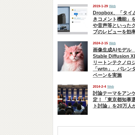
2019-1-29
Web
Dropbox、「タ
きコメント機能」
や音声等といった
ブのレビューを効
2024-2-15
Web
画像生成AIモデル 『
Stable Diffusio
リートンテクノロ
「wrtn」、バレ
ペーンを実施
2014-2-4
Web
討論テーマをアン
定！「東京都知事
ト討論」を20万人