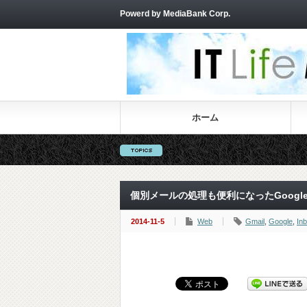
Powerd by MediaBank Corp.
ホーム
個別メールの処理も便利になったGoogl
2014-11-5
Web
Gmail
,
Google
,
In