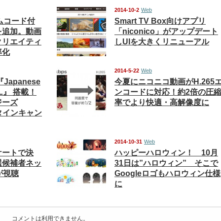
2014-10-2
Web
イムコード付
Smart TV Box向けアプリ
を追加。動画
「niconico」がアップデート
クリエイティ
しUIを大きくリニューアル
率化
2014-5-22
Web
Japanese
今夏にニコニコ動画がH.265
n XL』 搭載！
ンコードに対応！約2倍の圧
ジーズ
率でより快適・高解像度に
ンタインキャン
2014-10-31
Web
ケートで決
ハッピーハロウィン！ 10月
選候補者ネッ
31日は”ハロウィン” そこで
が視聴
Googleロゴもハロウィン仕様
に
コメントは利用できません。