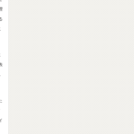
理
る
こ
に
表
れ
た
方
イ