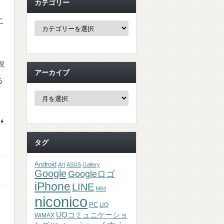
カテゴリー
こ
カ
テ
ゴ
リ
ー
現
アーカイブ
る
ア
ー
カ
イ
ブ
タグ
Android
Art
ASUS
Gallery
Google
Googleロゴ
iPhone
LINE
M84
niconico
PC
UQ
UQコミュニケーショ
WiMAX