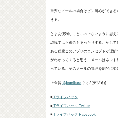
重要なメールの場合はピン留めができる
きる。
とまあ便利なことこの上ないように思える
環境では不都合もあったりする。そして
ある程度このアプリのコンセプトが理解
がわかってくると思う。メールはネット
っている。そのメールの管理を劇的に楽に
上倉賢
@kamikura
[digi2(デジ通)]
■
ITライフハック
■
ITライフハック Twitter
■
ITライフハック Facebook