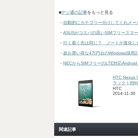
■
デジ通の記事
をもっと見る
・
自動的にカテゴリー分けしてくれメール処
・
ASUSがコスパの高いSIMフリースマー
・
行く着く先は同じ？ ノートが進化した「L
・
超お買い得な4万円台のWindows採用2-in-
・
NECからSIMフリーのLTE対応Android
HTC Nexus 9
ラック ) 99HZ
HTC
2014-11-30
関連記事