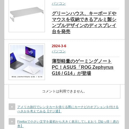
パソコン
グリーンハウス、キーボードや
マウスを収納できるアルミ製シ
ンプルデザインのディスプレイ
台を発売
2024-3-6
パソコン
薄型軽量のゲーミングノート
PC！ASUS「ROG Zephyrus
G16 / G14」が登場
コメントは利用できません。
アメリカ旅行でレンタカーを借りる際にカーナビのオプションを付ける
べきかを考えてみる【デジ通】
Firefoxで小さい文字を最初から大きく表示してしまおう【知っ得！虎の
巻】