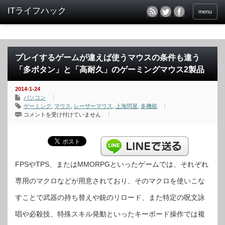
menu
プレイするゲームが違えば使うマウスの条件も違う
「多ボタン」と「高耐久」のゲーミングマウス2製品
2014-1-24
パソコン
ゲーミング
,
マウス
,
レーザーマウス
,
上海問屋
,
多機能
プ
コメントを受け付けていません
レ
イ
す
る
ゲ
ー
ム
が
FPSやTPS、またはMMORPGといったゲームでは、それぞれ
違
え
専用のマクロなどが用意されており、そのマクロを使いこな
ば
使
う
すことで武器の持ち替えや銃のリロード、また特定の呪文詠
マ
ウ
ス
唱や必殺技、特殊スキル発動といったキーボード操作では複
の
条