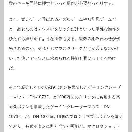
件
数のキーを同時に押すといった操作が必要だったりする。
も
違
う
「多
また、覚えゲーと呼ばれるパズルゲームや知能系ゲームだ
ボ
タ
ン」
と、必要なのはマウスのクリックだけといった単純な操作を
と
「高
耐
ひたすら繰り返すような操作もある。複数の組み合わせが優
久」
の
先されるのか、それともマウスクリックだけが必要なのかと
ゲ
ー
ミ
いった違いでマウスに求められる性能も異なってくるわけ
ン
グ
マ
だ。
ウ
ス
2
製
品
そこで紹介したいのが19ボタンを実装したゲーミングレーザ
は
ーマウス「DN-10735」と1000万回のクリックにも耐える高
耐久ボタンを搭載したゲーミングレーザーマウス「DN-
10736」だ。DN-10735は18個のプログラマブルボタンを備え
ており、各種ボタンに割り当てが可能だ。マクロやショット