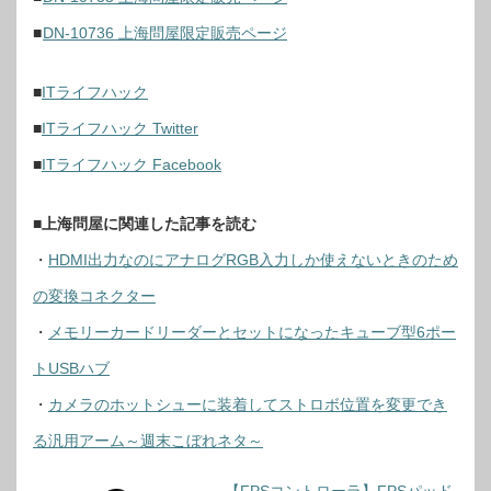
■
DN-10736 上海問屋限定販売ページ
■
ITライフハック
■
ITライフハック Twitter
■
ITライフハック Facebook
■上海問屋に関連した記事を読む
・
HDMI出力なのにアナログRGB入力しか使えないときのため
の変換コネクター
・
メモリーカードリーダーとセットになったキューブ型6ポー
トUSBハブ
・
カメラのホットシューに装着してストロボ位置を変更でき
る汎用アーム～週末こぼれネタ～