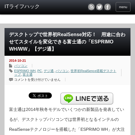
menu
デスクトップで世界初RealSense対応！ 用途に合わ
せてスタイルを変化できる富士通の「ESPRIMO
WH/WW」【デジ通】
2014-10-21
パソコン
ESPRIMO WH
,
PC
,
デジ通
,
パソコン
,
世界初RealSence搭載デスクト
ップ
,
富士通
デ
コメントを受け付けていません
ス
ク
ト
ッ
プ
で
世
界
富士通は2014年秋冬モデルでいくつかの新製品を発表してい
初
RealSense
るが、デスクトップパソコンでは世界初となるインテルの
対
応！
用
RealSenseテクノロジーを搭載した「ESPRIMO WH」が大注
途
に