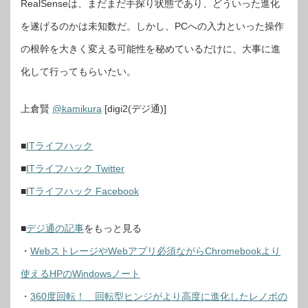
RealSenseは、まだまだ手探り状態であり、どういった進化
を遂げるのかは未知数だ。しかし、PCへの入力といった操作
の根幹を大きく変える可能性を秘めているだけに、大事に進
化して行ってもらいたい。
上倉賢
@kamikura
[digi2(デジ通)]
■
ITライフハック
■
ITライフハック Twitter
■
ITライフハック Facebook
■
デジ通の記事
をもっと見る
・
WebストレージやWebアプリ必須ながらChromebookより
使えるHPのWindowsノート
・
360度回転！ 回転型ヒンジがより高度に進化したレノボの