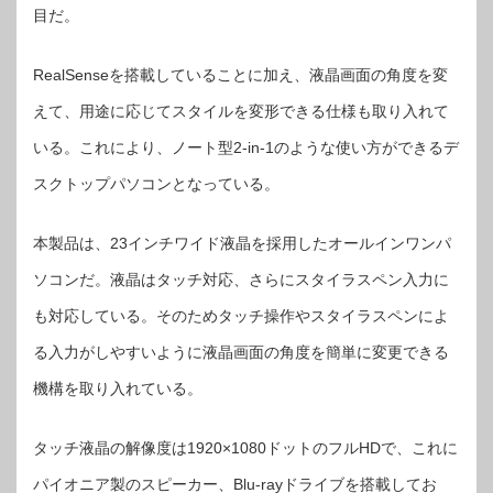
合
目だ。
わ
せ
て
ス
RealSenseを搭載していることに加え、液晶画面の角度を変
タ
イ
ル
えて、用途に応じてスタイルを変形できる仕様も取り入れて
を
変
化
いる。これにより、ノート型2-in-1のような使い方ができるデ
で
き
る
スクトップパソコンとなっている。
富
士
通
の
本製品は、23インチワイド液晶を採用したオールインワンパ
「ESPRIMO
WH/WW」
【デ
ソコンだ。液晶はタッチ対応、さらにスタイラスペン入力に
ジ
通】
は
も対応している。そのためタッチ操作やスタイラスペンによ
る入力がしやすいように液晶画面の角度を簡単に変更できる
機構を取り入れている。
タッチ液晶の解像度は1920×1080ドットのフルHDで、これに
パイオニア製のスピーカー、Blu-rayドライブを搭載してお