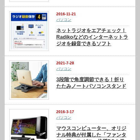
2016-11-21
パソコン
ネットラジオをエアチェック！
Radikoなどのインターネットラ
ジオを録音できるソフト
2021-7-28
パソコン
3段階で角度調節できる！折り
たたみノートパソコンスタンド
2016-3-17
パソコン
マウスコンピューター、オリジ
ナル特典が付属した「ファンタ