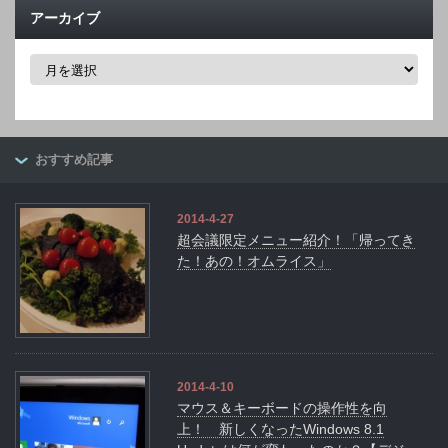
アーカイブ
ア
ー
カ
イ
ブ
おすすめ記事
2014-4-27
超会議限定メニュー紹介！「帰ってき
た！あの！オムライス」
2014-4-10
マウス＆キーボードの操作性を向
上！ 新しくなったWindows 8.1