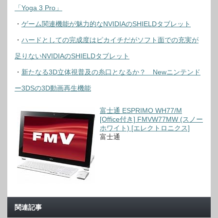
「Yoga 3 Pro」
・
ゲーム関連機能が魅力的なNVIDIAのSHIELDタブレット
・
ハードとしての完成度はピカイチだがソフト面での充実が
足りないNVIDIAのSHIELDタブレット
・
新たなる3D立体視普及の糸口となるか？ Newニンテンド
ー3DSの3D動画再生機能
富士通 ESPRIMO WH77/M
[Office付き] FMVW77MW (スノー
ホワイト) [エレクトロニクス]
富士通
関連記事