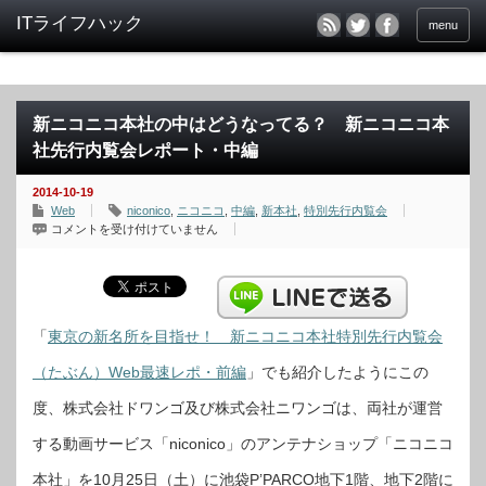
menu
新ニコニコ本社の中はどうなってる？ 新ニコニコ本
社先行内覧会レポート・中編
2014-10-19
Web
niconico
,
ニコニコ
,
中編
,
新本社
,
特別先行内覧会
新
コメントを受け付けていません
ニ
コ
ニ
コ
本
社
の
中
「
東京の新名所を目指せ！ 新ニコニコ本社特別先行内覧会
は
ど
（たぶん）Web最速レポ・前編
」でも紹介したようにこの
う
な
っ
度、株式会社ドワンゴ及び株式会社ニワンゴは、両社が運営
て
る？
新
する動画サービス「niconico」のアンテナショップ「ニコニコ
ニ
コ
ニ
本社」を10月25日（土）に池袋P’PARCO地下1階、地下2階に