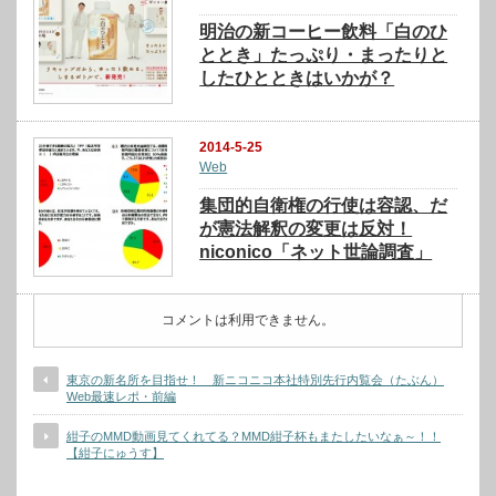
明治の新コーヒー飲料「白のひ
ととき」たっぷり・まったりと
したひとときはいかが？
2014-5-25
Web
集団的自衛権の行使は容認、だ
が憲法解釈の変更は反対！
niconico「ネット世論調査」
コメントは利用できません。
東京の新名所を目指せ！ 新ニコニコ本社特別先行内覧会（たぶん）
Web最速レポ・前編
紺子のMMD動画見てくれてる？MMD紺子杯もまたしたいなぁ～！！
【紺子にゅうす】