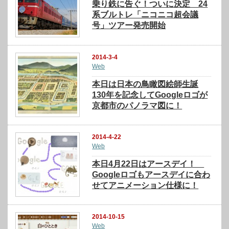
乗り鉄に告ぐ！ついに決定 24
系ブルトレ「ニコニコ超会議
号」ツアー発売開始
2014-3-4
Web
本日は日本の鳥瞰図絵師生誕
130年を記念してGoogleロゴが
京都市のパノラマ図に！
2014-4-22
Web
本日4月22日はアースデイ！
Googleロゴもアースデイに合わ
せてアニメーション仕様に！
2014-10-15
Web