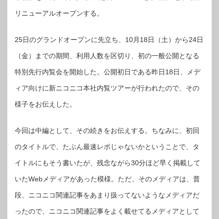
コ
本
リニューアルオープンする。
社
先
行
内
覧
25日のグランドオープンに先立ち、10月18日（土）から24日
会
レ
ポ
（金）までの期間、利用人数を区切り、初の一般公開となる
ー
ト・
特別先行内覧会を開始した。公開初日である昨日18日、メデ
中
編
は
ィア向けに新ニコニコ本社内覧ツアーが行われたので、その
様子をお伝えした。
今回は中編として、その続きをお伝えする。ちなみに、初回
のタイトルで、たぶん最速レポじゃないかということで、タ
イトルにもそう書いたが、残念ながら30分ほど早く掲載して
いたWebメディアがあった模様。ただ、そのメディアは、普
段、ニコニコ関連記事をあまり扱ってないようなメディアだ
ったので、ニコニコ関連記事をよく載せてるメディアとして