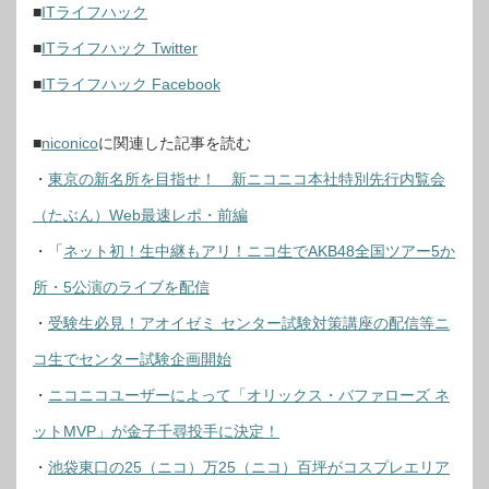
■
ITライフハック
■
ITライフハック Twitter
■
ITライフハック Facebook
■
niconico
に関連した記事
を読む
・
東京の新名所を目指せ！ 新ニコニコ本社特別先行内覧会
（たぶん）Web最速レポ・前編
・「
ネット初！生中継もアリ！ニコ生でAKB48全国ツアー5か
所・5公演のライブを配信
・
受験生必見！アオイゼミ センター試験対策講座の配信等ニ
コ生でセンター試験企画開始
・
ニコニコユーザーによって「オリックス・バファローズ ネ
ットMVP」が金子千尋投手に決定！
・
池袋東口の25（ニコ）万25（ニコ）百坪がコスプレエリア