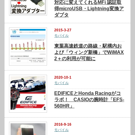
対応に変えてくれるMFi 認証取
得microUSB・Lightning変換ア
ダプタ
2015-3-27
モバイル
東葉高速鉄道の路線・駅構内お
よび「ウィング新橋」でWiMAX
2＋の利用が可能に
2020-10-1
モバイル
EDIFICEとHonda Racingがコ
ラボ！ CASIOの腕時計「EFS-
560HR」
2016-9-16
モバイル