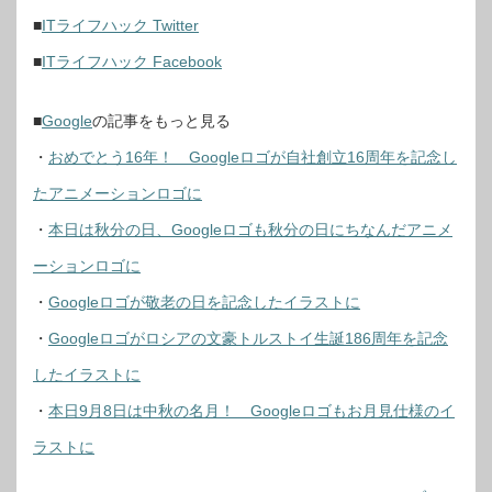
■
ITライフハック Twitter
■
ITライフハック Facebook
■
Google
の記事
をもっと見る
・
おめでとう16年！ Googleロゴが自社創立16周年を記念し
たアニメーションロゴに
・
本日は秋分の日、Googleロゴも秋分の日にちなんだアニメ
ーションロゴに
・
Googleロゴが敬老の日を記念したイラストに
・
Googleロゴがロシアの文豪トルストイ生誕186周年を記念
したイラストに
・
本日9月8日は中秋の名月！ Googleロゴもお月見仕様のイ
ラストに