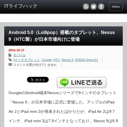
menu
Android 5.0（Lollipop）搭載のタブレット、Nexus
9（HTC製）が日本市場向けに登場
2014-10-17
モバイル
9インチタブレット
,
Google
,
HTC
,
Nexus 9
,
NVIDIA Tegra K1
Android
コメントを受け付けていません
5.0（Lollipop）
搭
載
の
タ
ブ
レ
ッ
GoogleのAndroid端末Nexusシリーズで9インチのタブレット
ト、
Nexus
「Nexus 9」が日本市場に正式に登場した。アップルのiPad
9（HTC
製）
が
Air 2とiPad mini 3が発表されたばかりだが、iPad Air 2は9.7
日
本
市
インチ、iPad mini 3は7.9インチとなっており、Nexus 9は8.9
場
向