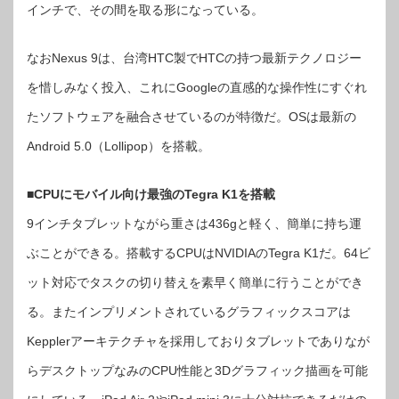
け
インチで、その間を取る形になっている。
に
登
場
は
なおNexus 9は、台湾HTC製でHTCの持つ最新テクノロジー
を惜しみなく投入、これにGoogleの直感的な操作性にすぐれ
たソフトウェアを融合させているのが特徴だ。OSは最新の
Android 5.0（Lollipop）を搭載。
■CPUにモバイル向け最強のTegra K1を搭載
9インチタブレットながら重さは436gと軽く、簡単に持ち運
ぶことができる。搭載するCPUはNVIDIAのTegra K1だ。64ビ
ット対応でタスクの切り替えを素早く簡単に行うことができ
る。またインプリメントされているグラフィックスコアは
Kepplerアーキテクチャを採用しておりタブレットでありなが
らデスクトップなみのCPU性能と3Dグラフィック描画を可能