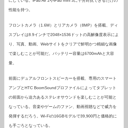
にしている。iPad Air 2やiPad mini 3に十分対抗できるだけの
性能を持つ。
フロントカメラ（1.6M）とリアカメラ（8MP）を搭載、ディ
スプレイは8.9インチで2048×1536ドットの高解像度表示によ
り、写真、動画、Webサイトをクリアで鮮明かつ精細な画像
で楽しむことが可能だ。バッテリー容量は6700mAhと大容
量。
前面にデュアルフロントスピーカーを搭載、専用のスマート
アンプとHTC BoomSoundプロファイルによってタブレット
の前面から迫力あるステレオサウンドを楽しむことが可能と
なっている。音楽やゲームのファン、動画視聴などで威力を
発揮するだろう。Wi-Fiの16GBモデルで39,900円と価格的に
も手ごろとなっている。