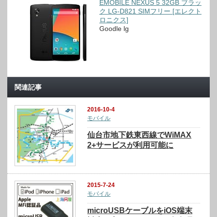
EMOBILE NEXUS 5 32GB ブラッ
ク LG-D821 SIMフリー [エレクト
ロニクス]
Goodle lg
関連記事
2016-10-4
モバイル
仙台市地下鉄東西線でWiMAX
2+サービスが利用可能に
2015-7-24
モバイル
microUSBケーブルをiOS端末