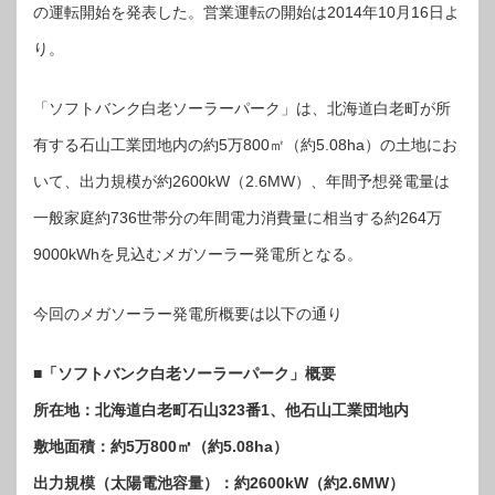
フ
の運転開始を発表した。営業運転の開始は2014年10月16日よ
ト
バ
り。
ン
ク
白
老
ソ
「ソフトバンク白老ソーラーパーク」は、北海道白老町が所
ー
ラ
ー
有する石山工業団地内の約5万800㎡（約5.08ha）の土地にお
パ
ー
いて、出力規模が約2600kW（2.6MW）、年間予想発電量は
ク」
運
転
一般家庭約736世帯分の年間電力消費量に相当する約264万
開
始
は
9000kWhを見込むメガソーラー発電所となる。
今回のメガソーラー発電所概要は以下の通り
■「ソフトバンク白老ソーラーパーク」概要
所在地：北海道白老町石山323番1、他石山工業団地内
敷地面積：約5万800㎡（約5.08ha）
出力規模（太陽電池容量）：約2600kW（約2.6MW）