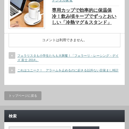
デジタル家電
専用カップで効率的に保温保
冷！飲み頃キープでずっとおい
しい「冷熱マグ＆スタンド」
コメントは利用できません。
フェラリスタも小学生たちも大興奮！「フェラーリ・レーシング・デイ
ズ 富士 2014」
これはユニーク！ アラームを止めるのに起きる以外ない目覚まし時計
トップページに戻る
検索