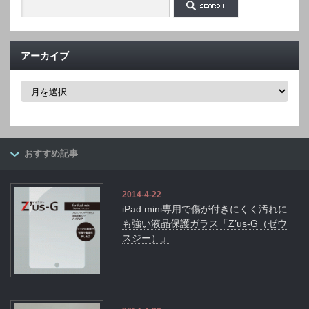
アーカイブ
ア
ー
カ
イ
ブ
おすすめ記事
2014-4-22
iPad mini専用で傷が付きにくく汚れに
も強い液晶保護ガラス「Z’us-G（ゼウ
スジー）」