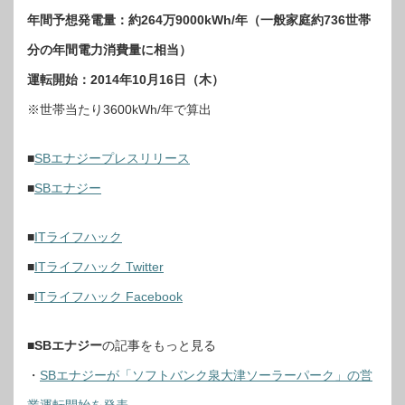
年間予想発電量：約264万9000kWh/年（一般家庭約736世帯
分の年間電力消費量に相当）
運転開始：2014年10月16日（木）
※世帯当たり3600kWh/年で算出
■
SBエナジープレスリリース
■
SBエナジー
■
ITライフハック
■
ITライフハック Twitter
■
ITライフハック Facebook
■
SBエナジー
の記事をもっと見る
・
SBエナジーが「ソフトバンク泉大津ソーラーパーク」の営