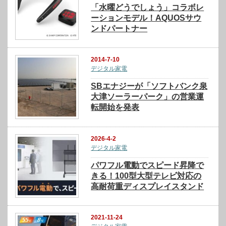
「水曜どうでしょう」コラボレ
ーションモデル！AQUOSサウ
ンドパートナー
2014-7-10
デジタル家電
SBエナジーが「ソフトバンク泉
大津ソーラーパーク」の営業運
転開始を発表
2026-4-2
デジタル家電
パワフル電動でスピード昇降で
きる！100型大型テレビ対応の
高耐荷重ディスプレイスタンド
2021-11-24