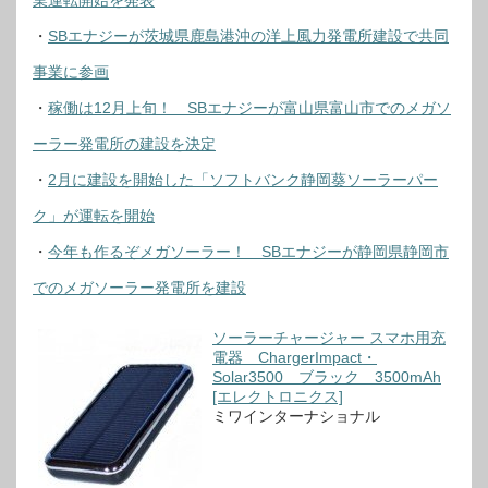
業運転開始を発表
・
SBエナジーが茨城県鹿島港沖の洋上風力発電所建設で共同
事業に参画
・
稼働は12月上旬！ SBエナジーが富山県富山市でのメガソ
ーラー発電所の建設を決定
・
2月に建設を開始した「ソフトバンク静岡葵ソーラーパー
ク」が運転を開始
・
今年も作るぞメガソーラー！ SBエナジーが静岡県静岡市
でのメガソーラー発電所を建設
ソーラーチャージャー スマホ用充
電器 ChargerImpact・
Solar3500 ブラック 3500mAh
[エレクトロニクス]
ミワインターナショナル