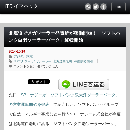
menu
北海道でメガソーラー発電所が稼働開始！「ソフトバ
ンク白老ソーラーパーク」運転開始
2014-10-10
デジタル家電
SBエナジー
,
メガソーラー
,
北海道白老町
,
稼働開始情報
北
コメントを受け付けていません
海
道
で
メ
ガ
ソ
ー
ラ
先日「
SBエナジーが「ソフトバンク泉大津ソーラーパーク」
ー
発
の営業運転開始を発表
」で紹介した。ソフトバンクグループ
電
所
が
で自然エネルギー事業などを行うSB エナジー株式会社が今度
稼
働
開
は北海道白老町にある「ソフトバンク白老ソーラーパーク」
始！
「ソ