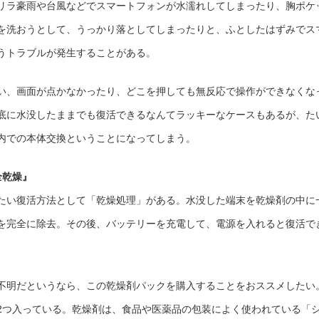
リラ豪雨や台風などでスマートフォンが水濡れしてしまったり、胸ポケ
故
発
生！
を洗おうとして、うっかり落としてしまったりと、ふとしたはずみでス
有
償
修
うトラブルが発生することがある。
理
前
に
試
い、画面が点かなかったり、どこを押しても無反応で操作ができなくな
し
て
み
週間海底に水没したままでも復活できるなんてラッキーなケースもあるが、た
た
い
「乾
内での本体交換ということになってしまう。
燥
剤
パ
ッ
全乾燥』
ク」
は
たい復活方法として「乾燥処理」がある。水没した端末を乾燥剤の中に
を完全に除去。その後、バッテリーを充電して、電源を入れると復活で
不明だというなら、この乾燥剤パックを購入することをおススメしたい
2つ入っている。乾燥剤は、食品や医薬品の包装によく使われている「