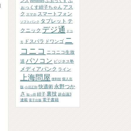
ふぉっくす
ふ
ンズ
Windows
剤
アス
ぉっくす紺子ちゃん
ク
スマートフォン
スマホ
テ
タブレット
ソフトバンク
デジ通
クニック
ドコ
ニ
ドスパラ
ドワンゴ
モ
コニコ
ニコニコ生放
パソコン
送
ビジネス塾
メディアバンク
ライン
上海問屋
個人出
便利技
永野つか
快適術
版
小沼正則
さ
裏技
紺子
超会議3
知っ得
連載
電子書籍
電子出版