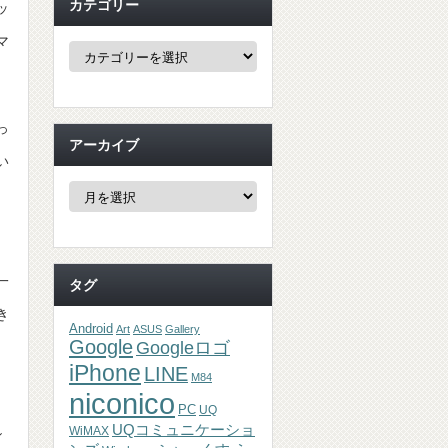
カテゴリー
ッ
マ
カ
テ
ゴ
リ
ー
っ
アーカイブ
い
ア
ー
カ
イ
ブ
一
タグ
き
Android
Art
ASUS
Gallery
Google
Googleロゴ
iPhone
LINE
M84
niconico
。
PC
UQ
UQコミュニケーショ
WiMAX
シ