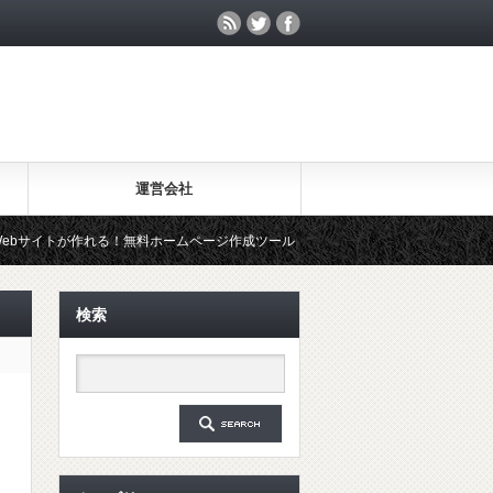
運営会社
！無料ホームページ作成ツール「Wix」を試してみた
20年先の生き
検索