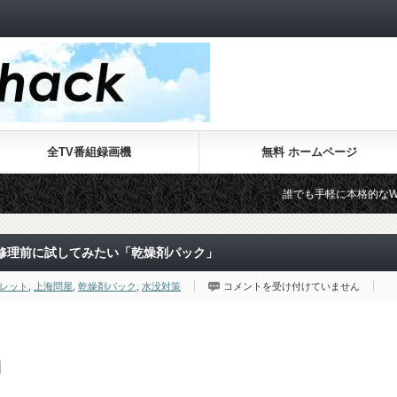
全TV番組録画機
無料 ホームページ
誰でも手軽に本格的なWebサイトが作れる
修理前に試してみたい「乾燥剤パック」
ス
レット
,
上海問屋
,
乾燥剤パック
,
水没対策
コメントを受け付けていません
マ
ホ
の
水
濡
れ
や
水
没
事